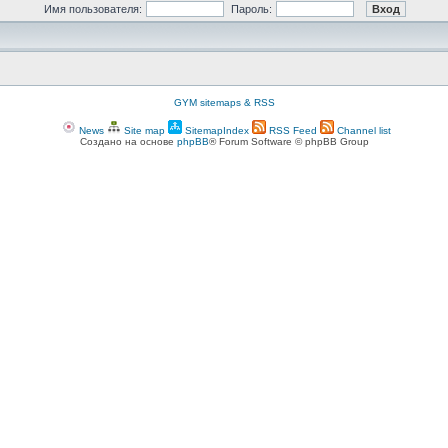
Имя пользователя:
Пароль:
GYM sitemaps & RSS
News
Site map
SitemapIndex
RSS Feed
Channel list
Создано на основе
phpBB
® Forum Software © phpBB Group