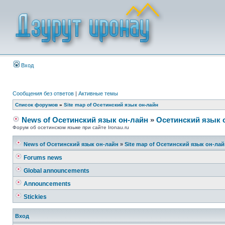
Вход
Сообщения без ответов
|
Активные темы
Список форумов
»
Site map of Осетинский язык он-лайн
News of Осетинский язык он-лайн
»
Осетинский язык 
Форум об осетинском языке при сайте Ironau.ru
News of Осетинский язык он-лайн
»
Site map of Осетинский язык он-ла
Forums news
Global announcements
Announcements
Stickies
Вход