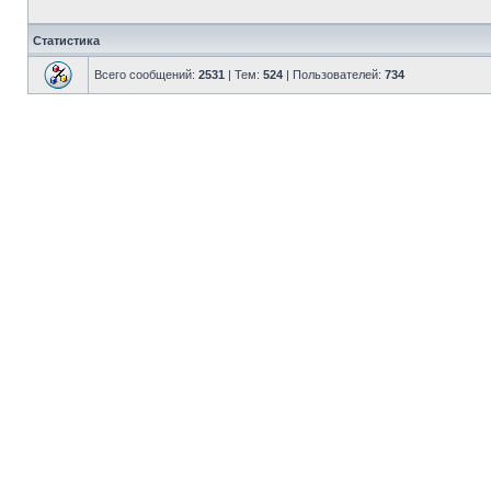
Статистика
Всего сообщений:
2531
| Тем:
524
| Пользователей:
734