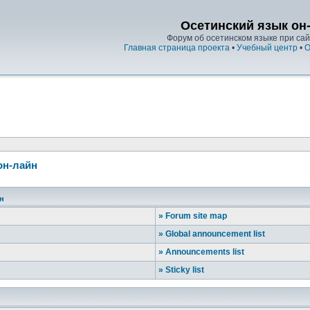
Осетинский язык он
Форум об осетинском языке при сайт
Главная страница проекта
•
Учебный центр
•
О
он-лайн
йн
»
Forum site map
»
Global announcement list
»
Announcements list
»
Sticky list