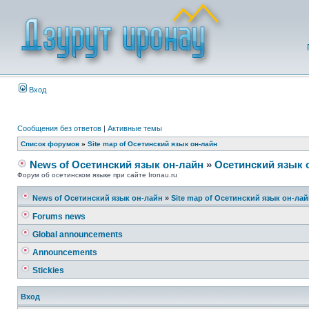
Вход
Сообщения без ответов
|
Активные темы
Список форумов
»
Site map of Осетинский язык он-лайн
News of Осетинский язык он-лайн
»
Осетинский язык 
Форум об осетинском языке при сайте Ironau.ru
News of Осетинский язык он-лайн
»
Site map of Осетинский язык он-ла
Forums news
Global announcements
Announcements
Stickies
Вход