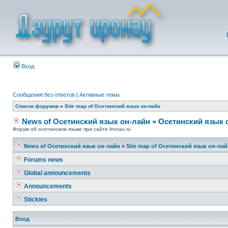
Вход
Сообщения без ответов
|
Активные темы
Список форумов
»
Site map of Осетинский язык он-лайн
News of Осетинский язык он-лайн
»
Осетинский язык 
Форум об осетинском языке при сайте Ironau.ru
News of Осетинский язык он-лайн
»
Site map of Осетинский язык он-ла
Forums news
Global announcements
Announcements
Stickies
Вход