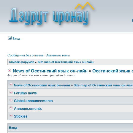
Вход
Сообщения без ответов
|
Активные темы
Список форумов
»
Site map of Осетинский язык он-лайн
News of Осетинский язык он-лайн
»
Осетинский язык 
Форум об осетинском языке при сайте Ironau.ru
News of Осетинский язык он-лайн
»
Site map of Осетинский язык он-ла
Forums news
Global announcements
Announcements
Stickies
Вход