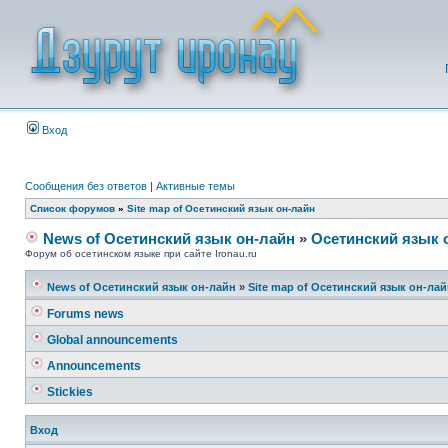
Вход
Сообщения без ответов
|
Активные темы
Список форумов
»
Site map of Осетинский язык он-лайн
News of Осетинский язык он-лайн
»
Осетинский язык 
Форум об осетинском языке при сайте Ironau.ru
News of Осетинский язык он-лайн
»
Site map of Осетинский язык он-ла
Forums news
Global announcements
Announcements
Stickies
Вход