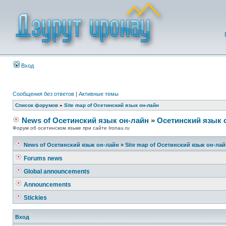
Вход
Сообщения без ответов
|
Активные темы
Список форумов
»
Site map of Осетинский язык он-лайн
News of Осетинский язык он-лайн
»
Осетинский язык 
Форум об осетинском языке при сайте Ironau.ru
News of Осетинский язык он-лайн
»
Site map of Осетинский язык он-ла
Forums news
Global announcements
Announcements
Stickies
Вход