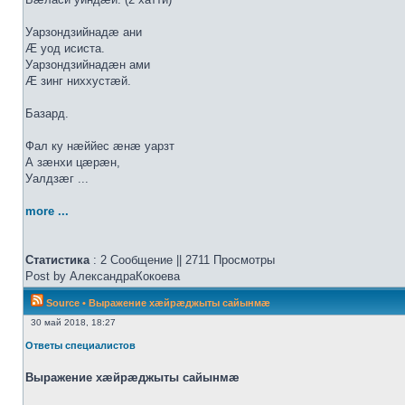
Уарзондзийнадæ ани
Æ уод исиста.
Уарзондзийнадæн ами
Æ зинг ниххустæй.
Базард.
Фал ку нæййес æнæ уарзт
А зæнхи цæрæн,
Уалдзæг ...
more ...
Статистика
: 2 Сообщение || 2711 Просмотры
Post by АлександраКокоева
Source
•
Выражение хæйрæджыты сайынмæ
30 май 2018, 18:27
Ответы специалистов
Выражение хæйрæджыты сайынмæ