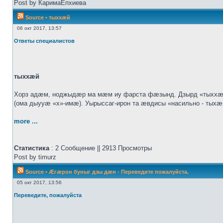
Post by КаримаЕпхиева
Source
•
тыххӕй
06 окт 2017, 13:57
Ответы специалистов
тыххӕй
Хорз адӕм, ноджыдӕр ма мӕм иу фарста фӕзынд. Дзырд «тыххӕй
(ома дыууӕ «х»-имӕ). Уырыссаг-ирон та ӕвдисы «насильно - тых
more ...
Статистика
: 2 Сообщение || 2913 Просмотры
Post by timurz
Source
•
Æгæрон буныг дзы дæн - Переведите пожалуйста.
05 окт 2017, 13:56
Переведите, пожалуйста