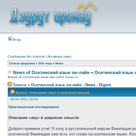
Вход
Сообщения без ответов
|
Активные темы
Список форумов
»
Site map
»
News
News of Осетинский язык он-лайн
»
Осетинский язык 
Форум об осетинском языке при сайте Ironau.ru
Source
»
Осетинский язык он-лайн - News - Digest
Source
•
Описание «зиу» в широком смысле
18 окт 2021, 22:14
Оригинальные исследования
Описание «зиу» в широком смысле
Доброго времени уток! Я хочу в русскоязычной версии Википедии р
осетинской Википедии уже есть это слово на осетинском языке. Кто