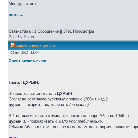
Мне для этого ...
more ...
Статистика
: 1 Сообщение || 3491 Просмотры
Post by Rulon
Source
•
Глагол ЦУРЫН.
05 ноя 2017, 22:44
Ответы специалистов
Глагол ЦУРЫН.
Вопрос касается глагола
ЦУРЫН
.
Согласно осетинско-русскому словарю (2004 г. изд.):
цурын
— жарить, поджаривать
(на масле)
.
В 1-м томе историко-этимологического словаря Абаева (1958 г.):
цурын
и. «поджаривать»;
мало употребительно
.
Обычно Абаев в этом словаре к глаголам дает форму причастия
more ...