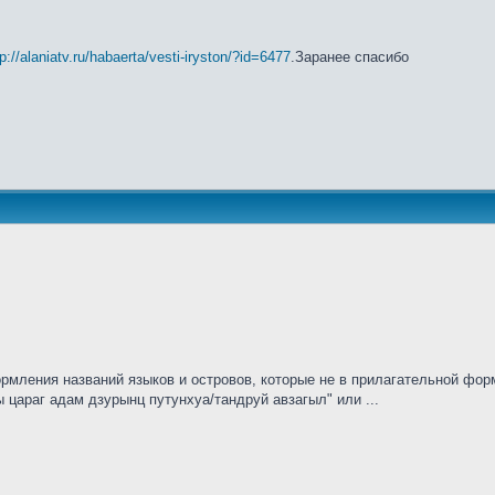
tp://alaniatv.ru/habaerta/vesti-iryston/?id=6477
.Заранее спасибо
рмления названий языков и островов, которые не в прилагательной форм
ы цараг адам дзурынц путунхуа/тандруй авзагыл" или ...