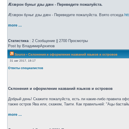
Æгæрон буныг дзы дæн - Переведите пожалуйста.
Æгæрон буныг дзы дæн - Переведите пожалуйста. Взято отсюда
ht
more ...
Статистика
: 2 Сообщение || 2700 Просмотры
Post by ВладимирАрхипов
Source
•
Склонения и оформление названий языков и островов
31 авг 2017, 18:17
Ответы специалистов
Склонения и оформление названий языков и островов
Добрый день! Скажите пожалуйста, есть ли какие-либо правила офо
также остров Ява или, скажем, Таити. Как правильней: "Ацы бастай
more ...