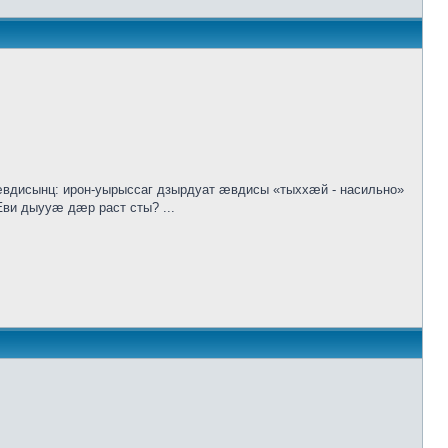
исынц: ирон-уырыссаг дзырдуат ӕвдисы «тыххӕй - насильно»
ви дыууӕ дӕр раст сты? ...