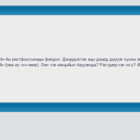
»-йы растфыссынады фӕдыл. Дзырдуаттӕ ацы дзырд дыууӕ хуызы ӕвд
ӕй» (ома иу «х»-имӕ). Лӕг сӕ кӕцыйыл баууӕнда? Растдӕр сӕ чи у? Ӕ