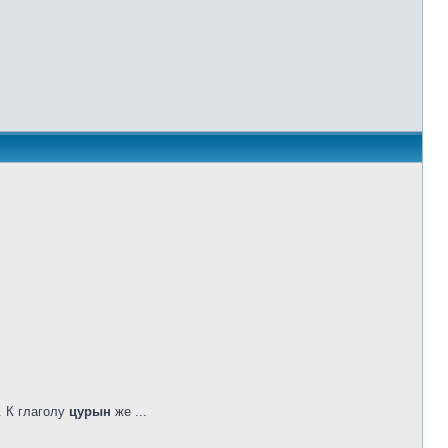
 К глаголу
цурын
же ...