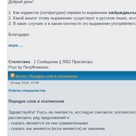
Добрый день!
1. Как корректно (литературно) перевести выражение
хæйрæджыты
2. Какой аналог этому выражению существует в русском языке, ес
3. В каких случаях и в каком контексте это выражение употребляет
Благодарю.
more ...
Статистика
: 1 Сообщение || 3052 Просмотры
Post by ПетрФоменко
Source
•
Порядок слов в осетинском
26 мар 2018, 10:59
Ответы специалистов
Порядок слов в осетинском
Здравствуйте! Учусь на лингвиста, исследую синтаксис осетинског
рассмотреть ряд предложений и:
- сказать являются ли они грамматичными
- сказать как меняется (если меняется) их значение.