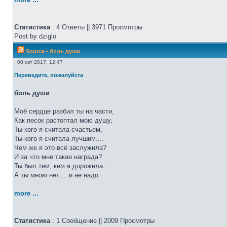
Статистика
: 4 Ответы || 3971 Просмотры
Post by dziglo
Source
•
боль души
08 окт 2017, 12:47
Переведите, пожалуйста
боль души
Моё сердце разбил ты на части,
Как песок растоптал мою душу,
Ты-кого я считала счастьем,
Ты-кого я считала лучшим....
Чем же я это всё заслужила?
И за что мне такая награда?
Ты был тем, кем я дорожила...
А ты мною нет.....и не надо
more ...
Статистика
: 1 Сообщение || 2009 Просмотры