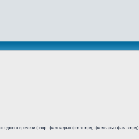
 прошедшего времени (напр. фæлтæрын:фæлтæрд, фæлварын:фæлвæрд).