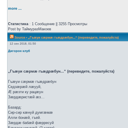
more ...
Статистика
: 1 Сообщение || 3255 Просмотры
Post by ТаймуразМакоев
Source
•
„Гъæуи сæрмæ гъæдрæбун...“ (переведите, пожалуйста)
12 сен 2018, 01:50
Дигорон клуб
„Гъæуи сæрмæ гъæдрæбун...“ (переведите, пожалуйста)
Гъæуи сæрмæ гъæдрæбун
Седзæрæй лæууй,
Æ рæзти ку рацæун
Зæрдæристæй æз…
Базард:
Сир-сир кæнуй думгæмæ
Алли бонæй, гъей.
Зæрдæ бабæй фæрресуй
Бæласи уиндæй. (2 хатти)