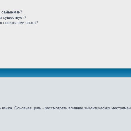
 сайынмæ
?
ли существует?
ся носителями языка?
о языка. Основная цель - рассмотреть влияние энклитических местоимен