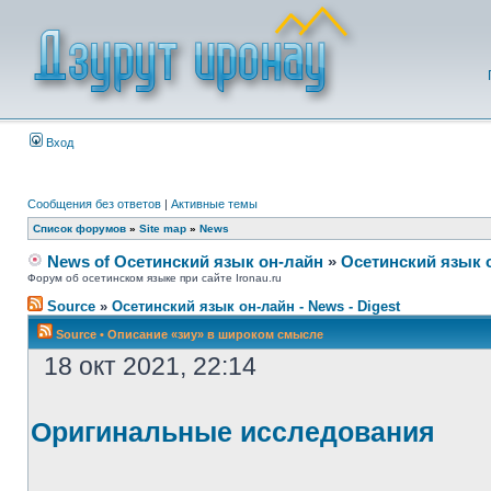
Вход
Сообщения без ответов
|
Активные темы
Список форумов
»
Site map
»
News
News of Осетинский язык он-лайн
»
Осетинский язык 
Форум об осетинском языке при сайте Ironau.ru
Source
»
Осетинский язык он-лайн - News - Digest
Source
•
Описание «зиу» в широком смысле
18 окт 2021, 22:14
Оригинальные исследования