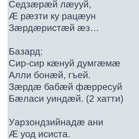
Седзæрæй лæууй,
Æ рæзти ку рацæун
Зæрдæристæй æз…
Базард:
Сир-сир кæнуй думгæмæ
Алли бонæй, гъей.
Зæрдæ бабæй фæрресуй
Бæласи уиндæй. (2 хатти)
Уарзондзийнадæ ани
Æ уод исиста.