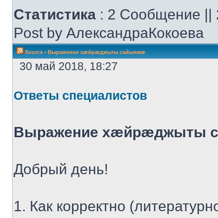
Статистика
: 2 Сообщение ||
Post by АлександраКокоева
Source
•
Выражение хæйрæджыты сайынмæ
30 май 2018, 18:27
Ответы специалистов
Выражение хæйрæджыты 
Добрый день!
1. Как корректно (литератур