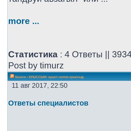
more ...
Статистика
: 4 Ответы || 39
Post by timurz
Source
•
ХУЫССЫН: хуыст contra хуыссыд
11 авг 2017, 22:50
Ответы специалистов