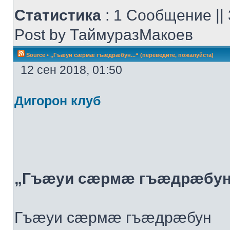
Статистика
: 1 Сообщение ||
Post by ТаймуразМакоев
Source
•
„Гъæуи сæрмæ гъæдрæбун...“ (переведите, пожалуйста)
12 сен 2018, 01:50
Дигорон клуб
„Гъæуи сæрмæ гъæдрæбун..
Гъæуи сæрмæ гъæдрæбун