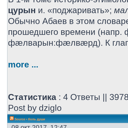
цурын
и. «поджаривать»;
ма
Обычно Абаев в этом словаре
прошедшего времени (напр
фæлварын:фæлвæрд). К гла
more ...
Статистика
: 4 Ответы || 39
Post by dziglo
Source
•
боль души
08 окт 2017, 12:47