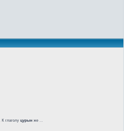
 К глаголу
цурын
же ...