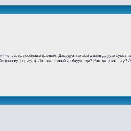
»-йы растфыссынады фӕдыл. Дзырдуаттӕ ацы дзырд дыууӕ хуызы ӕвд
ӕй» (ома иу «х»-имӕ). Лӕг сӕ кӕцыйыл баууӕнда? Растдӕр сӕ чи у? Ӕ