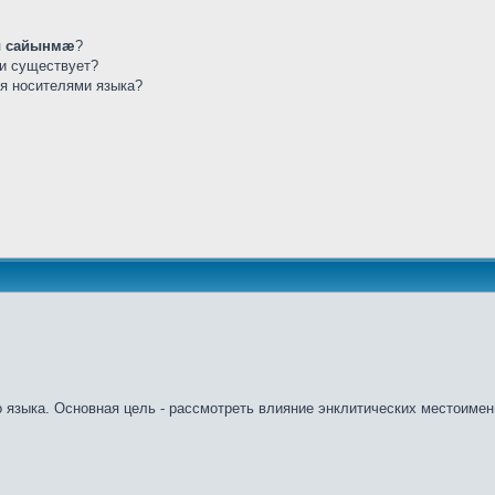
 сайынмæ
?
ли существует?
ся носителями языка?
о языка. Основная цель - рассмотреть влияние энклитических местоимен