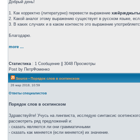
Добрый день!
1. Как корректно (литературно) перевести выражение
хæйрæджыты
2. Какой аналог этому выражению существует в русском языке, ес
3. В каких случаях и в каком контексте это выражение употребляет
Благодарю.
more ...
Статистика
: 1 Сообщение || 3048 Просмотры
Post by ПетрФоменко
Source
•
Порядок слов в осетинском
26 мар 2018, 10:59
Ответы специалистов
Порядок слов в осетинском
Здравствуйте! Учусь на лингвиста, исследую синтаксис осетинског
рассмотреть ряд предложений и:
- сказать являются ли они грамматичными
- сказать как меняется (если меняется) их значение.