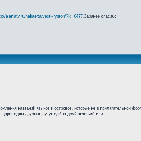
tp://alaniatv.ru/habaerta/vesti-iryston/?id=6477
.Заранее спасибо
рмления названий языков и островов, которые не в прилагательной форм
ы цараг адам дзурынц путунхуа/тандруй авзагыл" или ...