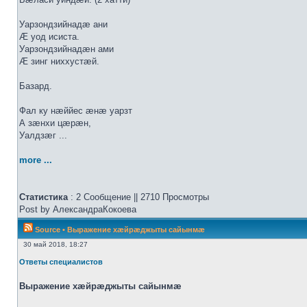
Уарзондзийнадæ ани
Æ уод исиста.
Уарзондзийнадæн ами
Æ зинг ниххустæй.
Базард.
Фал ку нæййес æнæ уарзт
А зæнхи цæрæн,
Уалдзæг ...
more ...
Статистика
: 2 Сообщение || 2710 Просмотры
Post by АлександраКокоева
Source
•
Выражение хæйрæджыты сайынмæ
30 май 2018, 18:27
Ответы специалистов
Выражение хæйрæджыты сайынмæ