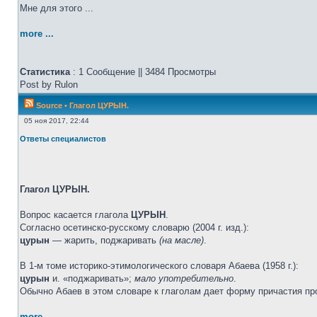
Мне для этого ...
more ...
Статистика
: 1 Сообщение || 3484 Просмотры
Post by Rulon
Source
•
Глагол ЦУРЫН.
05 ноя 2017, 22:44
Ответы специалистов
Глагол ЦУРЫН.
Вопрос касается глагола
ЦУРЫН
.
Согласно осетинско-русскому словарю (2004 г. изд.):
цурын
— жарить, поджаривать
(на масле)
.
В 1-м томе историко-этимологического словаря Абаева (1958 г.):
цурын
и. «поджаривать»;
мало употребительно
.
Обычно Абаев в этом словаре к глаголам дает форму причастия
more ...