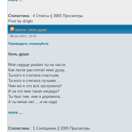
Статистика
: 4 Ответы || 3965 Просмотры
Post by dziglo
Source
•
боль души
08 окт 2017, 12:47
Переведите, пожалуйста
боль души
Моё сердце разбил ты на части,
Как песок растоптал мою душу,
Ты-кого я считала счастьем,
Ты-кого я считала лучшим....
Чем же я это всё заслужила?
И за что мне такая награда?
Ты был тем, кем я дорожила...
А ты мною нет.....и не надо
more ...
Статистика
: 1 Сообщение || 2005 Просмотры