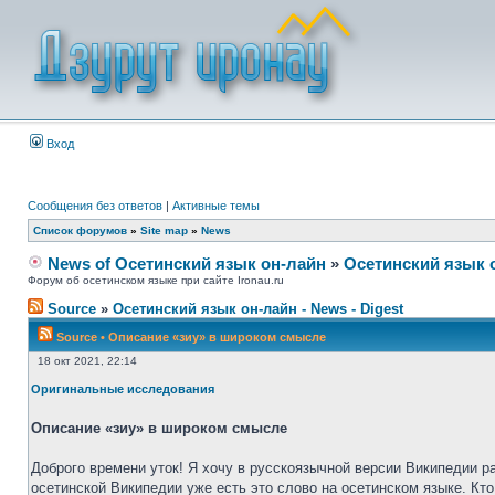
Вход
Сообщения без ответов
|
Активные темы
Список форумов
»
Site map
»
News
News of Осетинский язык он-лайн
»
Осетинский язык 
Форум об осетинском языке при сайте Ironau.ru
Source
»
Осетинский язык он-лайн - News - Digest
Source
•
Описание «зиу» в широком смысле
18 окт 2021, 22:14
Оригинальные исследования
Описание «зиу» в широком смысле
Доброго времени уток! Я хочу в русскоязычной версии Википедии р
осетинской Википедии уже есть это слово на осетинском языке. Кто