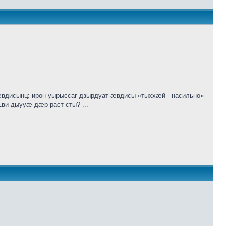
исынц: ирон-уырыссаг дзырдуат ӕвдисы «тыххӕй - насильно»
ви дыууӕ дӕр раст сты? ...