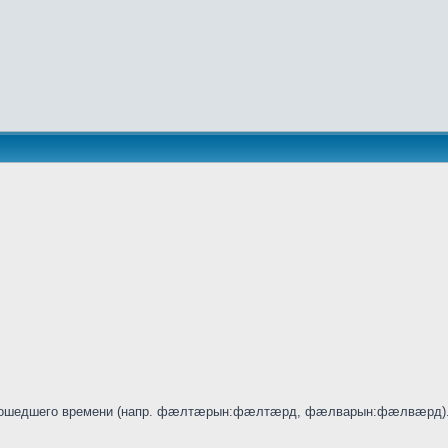
 прошедшего времени (напр. фæлтæрын:фæлтæрд, фæлварын:фæлвæрд).