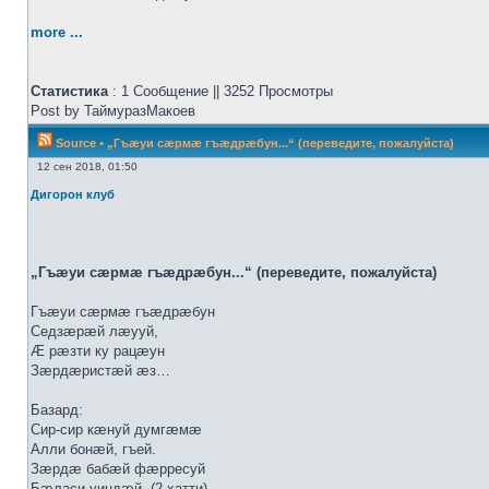
more ...
Статистика
: 1 Сообщение || 3252 Просмотры
Post by ТаймуразМакоев
Source
•
„Гъæуи сæрмæ гъæдрæбун...“ (переведите, пожалуйста)
12 сен 2018, 01:50
Дигорон клуб
„Гъæуи сæрмæ гъæдрæбун...“ (переведите, пожалуйста)
Гъæуи сæрмæ гъæдрæбун
Седзæрæй лæууй,
Æ рæзти ку рацæун
Зæрдæристæй æз…
Базард:
Сир-сир кæнуй думгæмæ
Алли бонæй, гъей.
Зæрдæ бабæй фæрресуй
Бæласи уиндæй. (2 хатти)