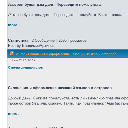
Æгæрон буныг дзы дæн - Переведите пожалуйста.
Æгæрон буныг дзы дæн - Переведите пожалуйста. Взято отсюда
ht
more ...
Статистика
: 2 Сообщение || 2695 Просмотры
Post by ВладимирАрхипов
Source
•
Склонения и оформление названий языков и островов
31 авг 2017, 18:17
Ответы специалистов
Склонения и оформление названий языков и островов
Добрый день! Скажите пожалуйста, есть ли какие-либо правила офо
также остров Ява или, скажем, Таити. Как правильней: "Ацы бастай
more ...