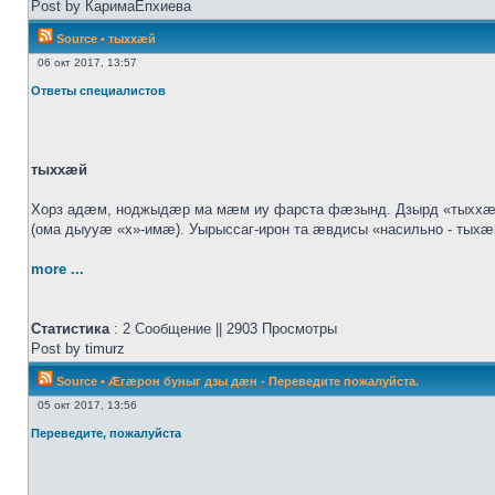
Post by КаримаЕпхиева
Source
•
тыххӕй
06 окт 2017, 13:57
Ответы специалистов
тыххӕй
Хорз адӕм, ноджыдӕр ма мӕм иу фарста фӕзынд. Дзырд «тыххӕй
(ома дыууӕ «х»-имӕ). Уырыссаг-ирон та ӕвдисы «насильно - тых
more ...
Статистика
: 2 Сообщение || 2903 Просмотры
Post by timurz
Source
•
Æгæрон буныг дзы дæн - Переведите пожалуйста.
05 окт 2017, 13:56
Переведите, пожалуйста