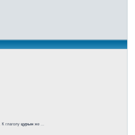
 К глаголу
цурын
же ...