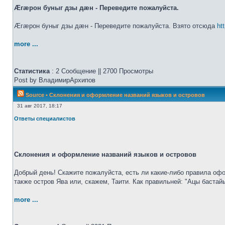
Æгæрон буныг дзы дæн - Переведите пожалуйста.
Æгæрон буныг дзы дæн - Переведите пожалуйста. Взято отсюда
ht
more ...
Статистика
: 2 Сообщение || 2700 Просмотры
Post by ВладимирАрхипов
Source
•
Склонения и оформление названий языков и островов
31 авг 2017, 18:17
Ответы специалистов
Склонения и оформление названий языков и островов
Добрый день! Скажите пожалуйста, есть ли какие-либо правила офо
также остров Ява или, скажем, Таити. Как правильней: "Ацы бастай
more ...