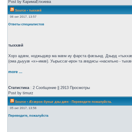
Post by КаримаЕпхиева
Source
•
тыххӕй
06 окт 2017, 13:57
Ответы специалистов
тыххӕй
Хорз адӕм, ноджыдӕр ма мӕм иу фарста фӕзынд. Дзырд «тыххӕй
(ома дыууӕ «х»-имӕ). Уырыссаг-ирон та ӕвдисы «насильно - тых
more ...
Статистика
: 2 Сообщение || 2913 Просмотры
Post by timurz
Source
•
Æгæрон буныг дзы дæн - Переведите пожалуйста.
05 окт 2017, 13:56
Переведите, пожалуйста