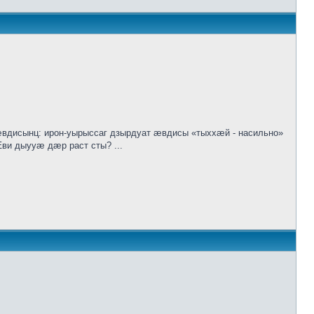
исынц: ирон-уырыссаг дзырдуат ӕвдисы «тыххӕй - насильно»
ви дыууӕ дӕр раст сты? ...