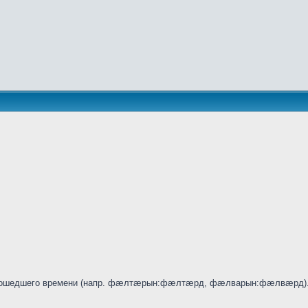
 прошедшего времени (напр. фæлтæрын:фæлтæрд, фæлварын:фæлвæрд).