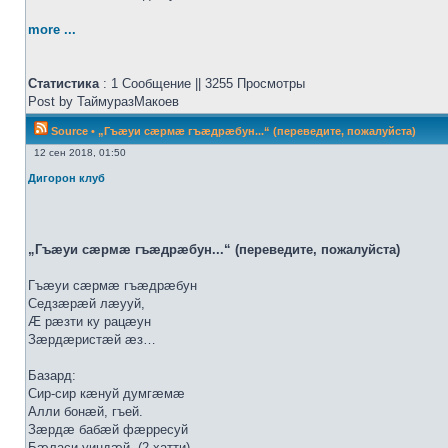
more ...
Статистика
: 1 Сообщение || 3255 Просмотры
Post by ТаймуразМакоев
Source
•
„Гъæуи сæрмæ гъæдрæбун...“ (переведите, пожалуйста)
12 сен 2018, 01:50
Дигорон клуб
„Гъæуи сæрмæ гъæдрæбун...“ (переведите, пожалуйста)
Гъæуи сæрмæ гъæдрæбун
Седзæрæй лæууй,
Æ рæзти ку рацæун
Зæрдæристæй æз…
Базард:
Сир-сир кæнуй думгæмæ
Алли бонæй, гъей.
Зæрдæ бабæй фæрресуй
Бæласи уиндæй. (2 хатти)