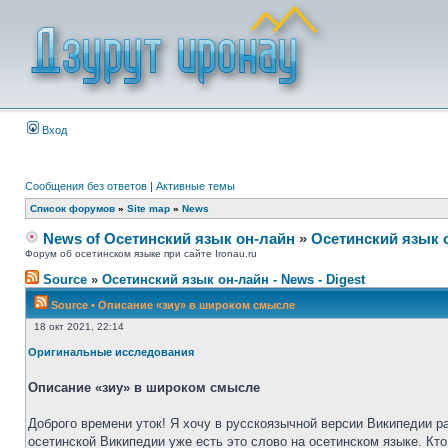
Вход
Сообщения без ответов
|
Активные темы
Список форумов
»
Site map
»
News
News of Осетинский язык он-лайн
»
Осетинский язык 
Форум об осетинском языке при сайте Ironau.ru
Source
»
Осетинский язык он-лайн - News - Digest
Source
•
Описание «зиу» в широком смысле
18 окт 2021, 22:14
Оригинальные исследования
Описание «зиу» в широком смысле
Доброго времени уток! Я хочу в русскоязычной версии Википедии р
осетинской Википедии уже есть это слово на осетинском языке. Кто