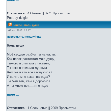
Статистика
: 4 Ответы || 3971 Просмотры
Post by dziglo
Source
•
боль души
08 окт 2017, 12:47
Переведите, пожалуйста
боль души
Моё сердце разбил ты на части,
Как песок растоптал мою душу,
Ты-кого я считала счастьем,
Ты-кого я считала лучшим....
Чем же я это всё заслужила?
И за что мне такая награда?
Ты был тем, кем я дорожила...
А ты мною нет.....и не надо
more ...
Статистика
: 1 Сообщение || 2009 Просмотры