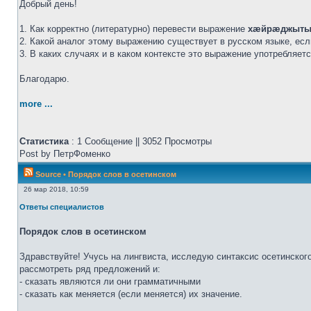
Добрый день!
1. Как корректно (литературно) перевести выражение
хæйрæджыты
2. Какой аналог этому выражению существует в русском языке, ес
3. В каких случаях и в каком контексте это выражение употребляет
Благодарю.
more ...
Статистика
: 1 Сообщение || 3052 Просмотры
Post by ПетрФоменко
Source
•
Порядок слов в осетинском
26 мар 2018, 10:59
Ответы специалистов
Порядок слов в осетинском
Здравствуйте! Учусь на лингвиста, исследую синтаксис осетинског
рассмотреть ряд предложений и:
- сказать являются ли они грамматичными
- сказать как меняется (если меняется) их значение.