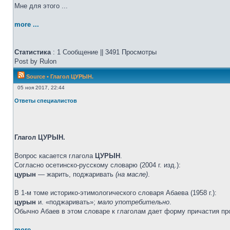
Мне для этого ...
more ...
Статистика
: 1 Сообщение || 3491 Просмотры
Post by Rulon
Source
•
Глагол ЦУРЫН.
05 ноя 2017, 22:44
Ответы специалистов
Глагол ЦУРЫН.
Вопрос касается глагола
ЦУРЫН
.
Согласно осетинско-русскому словарю (2004 г. изд.):
цурын
— жарить, поджаривать
(на масле)
.
В 1-м томе историко-этимологического словаря Абаева (1958 г.):
цурын
и. «поджаривать»;
мало употребительно
.
Обычно Абаев в этом словаре к глаголам дает форму причастия
more ...