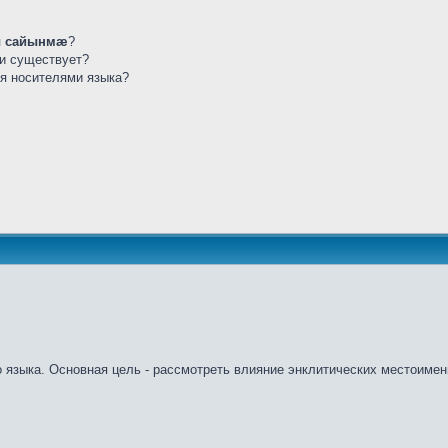
 сайынмæ
?
ли существует?
ся носителями языка?
о языка. Основная цель - рассмотреть влияние энклитических местоимен