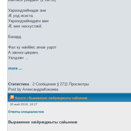
Уарзондзийнадæ ани
Æ уод исиста.
Уарзондзийнадæн ами
Æ зинг ниххустæй.
Базард.
Фал ку нæййес æнæ уарзт
А зæнхи цæрæн,
Уалдзæг ...
more ...
Статистика
: 2 Сообщение || 2711 Просмотры
Post by АлександраКокоева
Source
•
Выражение хæйрæджыты сайынмæ
30 май 2018, 18:27
Ответы специалистов
Выражение хæйрæджыты сайынмæ