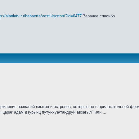
tp://alaniatv.ru/habaerta/vesti-iryston/?id=6477
.Заранее спасибо
рмления названий языков и островов, которые не в прилагательной форм
ы цараг адам дзурынц путунхуа/тандруй авзагыл" или ...