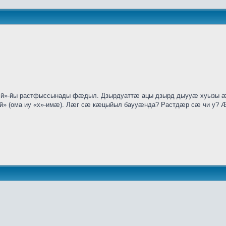
»-йы растфыссынады фӕдыл. Дзырдуаттӕ ацы дзырд дыууӕ хуызы ӕвд
ӕй» (ома иу «х»-имӕ). Лӕг сӕ кӕцыйыл баууӕнда? Растдӕр сӕ чи у? Ӕ