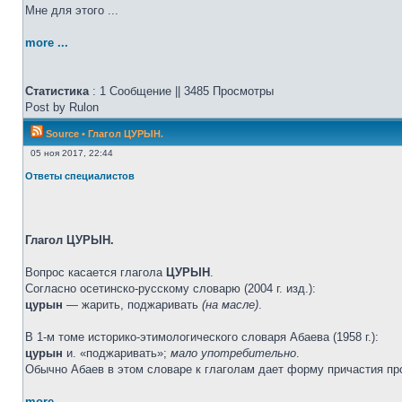
Мне для этого ...
more ...
Статистика
: 1 Сообщение || 3485 Просмотры
Post by Rulon
Source
•
Глагол ЦУРЫН.
05 ноя 2017, 22:44
Ответы специалистов
Глагол ЦУРЫН.
Вопрос касается глагола
ЦУРЫН
.
Согласно осетинско-русскому словарю (2004 г. изд.):
цурын
— жарить, поджаривать
(на масле)
.
В 1-м томе историко-этимологического словаря Абаева (1958 г.):
цурын
и. «поджаривать»;
мало употребительно
.
Обычно Абаев в этом словаре к глаголам дает форму причастия
more ...