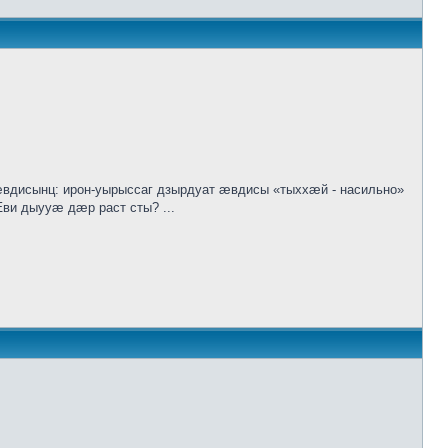
исынц: ирон-уырыссаг дзырдуат ӕвдисы «тыххӕй - насильно»
ви дыууӕ дӕр раст сты? ...