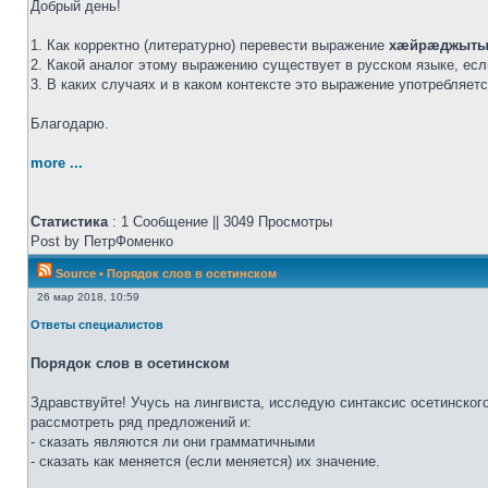
Добрый день!
1. Как корректно (литературно) перевести выражение
хæйрæджыты
2. Какой аналог этому выражению существует в русском языке, ес
3. В каких случаях и в каком контексте это выражение употребляет
Благодарю.
more ...
Статистика
: 1 Сообщение || 3049 Просмотры
Post by ПетрФоменко
Source
•
Порядок слов в осетинском
26 мар 2018, 10:59
Ответы специалистов
Порядок слов в осетинском
Здравствуйте! Учусь на лингвиста, исследую синтаксис осетинског
рассмотреть ряд предложений и:
- сказать являются ли они грамматичными
- сказать как меняется (если меняется) их значение.