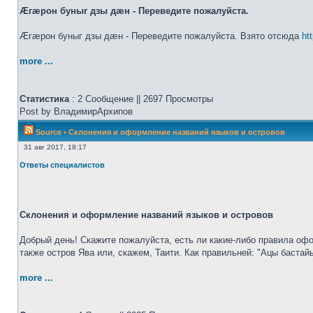
Æгæрон буныг дзы дæн - Переведите пожалуйста.
Æгæрон буныг дзы дæн - Переведите пожалуйста. Взято отсюда
ht
more ...
Статистика
: 2 Сообщение || 2697 Просмотры
Post by ВладимирАрхипов
Source
•
Склонения и оформление названий языков и островов
31 авг 2017, 18:17
Ответы специалистов
Склонения и оформление названий языков и островов
Добрый день! Скажите пожалуйста, есть ли какие-либо правила офо
также остров Ява или, скажем, Таити. Как правильней: "Ацы бастай
more ...