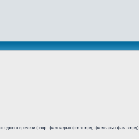
 прошедшего времени (напр. фæлтæрын:фæлтæрд, фæлварын:фæлвæрд).