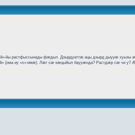
»-йы растфыссынады фӕдыл. Дзырдуаттӕ ацы дзырд дыууӕ хуызы ӕвд
ӕй» (ома иу «х»-имӕ). Лӕг сӕ кӕцыйыл баууӕнда? Растдӕр сӕ чи у? Ӕ