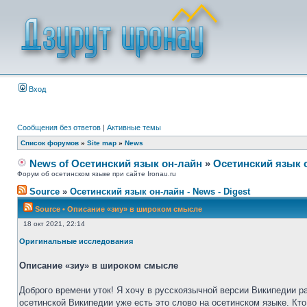
Вход
Сообщения без ответов
|
Активные темы
Список форумов
»
Site map
»
News
News of Осетинский язык он-лайн
»
Осетинский язык 
Форум об осетинском языке при сайте Ironau.ru
Source
»
Осетинский язык он-лайн - News - Digest
Source
•
Описание «зиу» в широком смысле
18 окт 2021, 22:14
Оригинальные исследования
Описание «зиу» в широком смысле
Доброго времени уток! Я хочу в русскоязычной версии Википедии р
осетинской Википедии уже есть это слово на осетинском языке. Кто