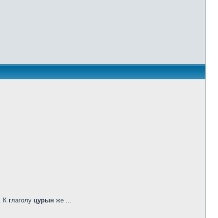
 К глаголу
цурын
же ...