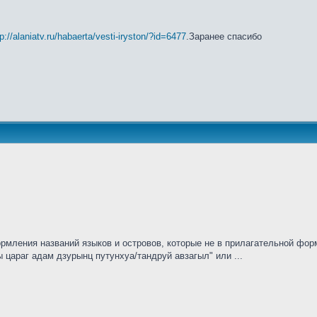
tp://alaniatv.ru/habaerta/vesti-iryston/?id=6477
.Заранее спасибо
рмления названий языков и островов, которые не в прилагательной форм
ы цараг адам дзурынц путунхуа/тандруй авзагыл" или ...