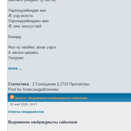
Уарзондзийнадæ ани
Æ уод исиста.
Уарзондзийнадæн ами
Æ зинг ниххустæй.
Базард.
Фал ку нæййес æнæ уарзт
А зæнхи цæрæн,
Уалдзæг ...
more ...
Статистика
: 2 Сообщение || 2710 Просмотры
Post by АлександраКокоева
Source
•
Выражение хæйрæджыты сайынмæ
30 май 2018, 18:27
Ответы специалистов
Выражение хæйрæджыты сайынмæ