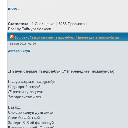
more ...
Статистика
: 1 Сообщение || 3253 Просмотры
Post by ТаймуразМакоев
Source
•
„Гъæуи сæрмæ гъæдрæбун...“ (переведите, пожалуйста)
12 сен 2018, 01:50
Дигорон клуб
„Гъæуи сæрмæ гъæдрæбун...“ (переведите, пожалуйста)
Гъæуи сæрмæ гъæдрæбун
Седзæрæй лæууй,
Æ рæзти ку рацæун
Зæрдæристæй æз…
Базард:
Сир-сир кæнуй думгæмæ
Алли бонæй, гъей.
Зæрдæ бабæй фæрресуй
Бæласи уиндæй. (2 хатти)