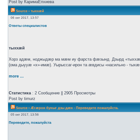
Post by КаримаЕпхиева
Source
•
тыххӕй
06 окт 2017, 13:57
Ответы специалистов
тыххӕй
Хорз адӕм, ноджыдӕр ма мӕм иу фарста фӕзынд. Дзырд «тыххӕй
(ома дыууӕ «х»-имӕ). Уырыссаг-ирон та ӕвдисы «насильно - тых
more ...
Статистика
: 2 Сообщение || 2905 Просмотры
Post by timurz
Source
•
Æгæрон буныг дзы дæн - Переведите пожалуйста.
05 окт 2017, 13:56
Переведите, пожалуйста