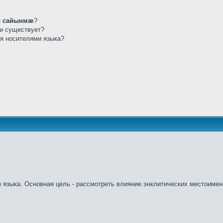
 сайынмæ
?
ли существует?
ся носителями языка?
о языка. Основная цель - рассмотреть влияние энклитических местоимен