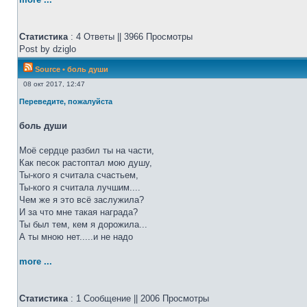
Статистика
: 4 Ответы || 3966 Просмотры
Post by dziglo
Source
•
боль души
08 окт 2017, 12:47
Переведите, пожалуйста
боль души
Моё сердце разбил ты на части,
Как песок растоптал мою душу,
Ты-кого я считала счастьем,
Ты-кого я считала лучшим....
Чем же я это всё заслужила?
И за что мне такая награда?
Ты был тем, кем я дорожила...
А ты мною нет.....и не надо
more ...
Статистика
: 1 Сообщение || 2006 Просмотры