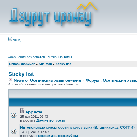
Вход
Сообщения без ответов
|
Активные темы
Список форумов
»
Site map
»
Sticky list
Sticky list
News of Осетинский язык он-лайн
»
Форум : Осетинский язык
Форум об осетинском языке при сайте Ironau.ru
Арфæтæ
25 дек 2011, 01:43
в форуме
Другие вопросы
Интенсивные курсы осетинского языка (Владикавказ, СОГПИ)
13 апр 2010, 12:59
в форуме
Переведите, пожалуйста