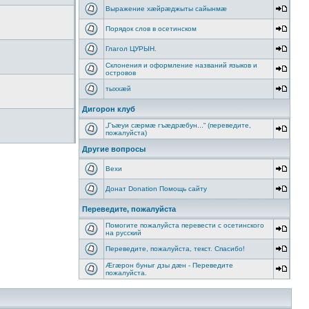
Выражение хæйрæджыты сайынмæ
Порядок слов в осетинском
Глагол ЦУРЫН.
Склонения и оформление названий языков и
островов
тыххӕй
Дигорон клуб
„Гъæуи сæрмæ гъæдрæбун...“ (переведите,
пожалуйста)
Другие вопросы
Вехи
Донат Donation Помощь сайту
Переведите, пожалуйста
Помогите пожалуйста перевести с осетинского
на русский
Переведите, пожалуйста, текст. Спасибо!
Æгæрон буныг дзы дæн - Переведите
пожалуйста.