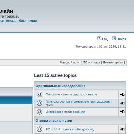
-лайн
е Ironau.ru
сетинская Википедия
FAQ
Поиск
Текущее время: 06 авг 2026, 18:31
Часовой пояс: UTC + 4 часа [ Летнее время ]
Last 15 active topics
Оригинальные исследования
Описание «зиу» в широком смысле
Гипотезы ученых о семитском происхождении
грузин
Интересное исследование
Ответы специалистов
ХУЫССЫН: хуыст contra хуыссыд