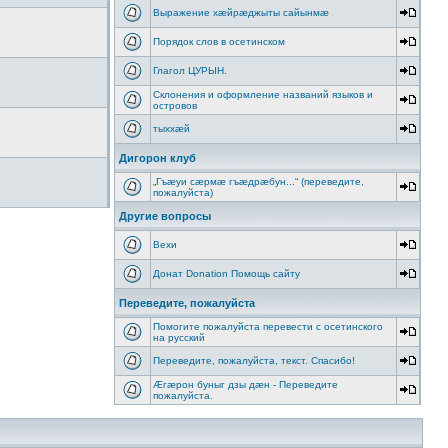
Выражение хæйрæджыты сайынмæ
Порядок слов в осетинском
Глагол ЦУРЫН.
Склонения и оформление названий языков и
островов
тыххӕй
Дигорон клуб
„Гъæуи сæрмæ гъæдрæбун...“ (переведите,
пожалуйста)
Другие вопросы
Вехи
Донат Donation Помощь сайту
Переведите, пожалуйста
Помогите пожалуйста перевести с осетинского
на русский
Переведите, пожалуйста, текст. Спасибо!
Æгæрон буныг дзы дæн - Переведите
пожалуйста.