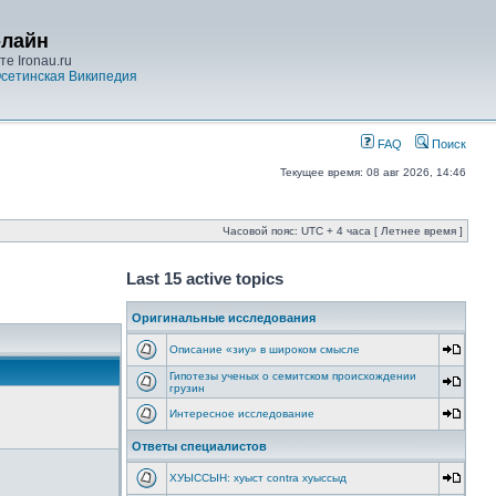
-лайн
е Ironau.ru
сетинская Википедия
FAQ
Поиск
Текущее время: 08 авг 2026, 14:46
Часовой пояс: UTC + 4 часа [ Летнее время ]
Last 15 active topics
Оригинальные исследования
Описание «зиу» в широком смысле
Гипотезы ученых о семитском происхождении
грузин
Интересное исследование
Ответы специалистов
ХУЫССЫН: хуыст contra хуыссыд