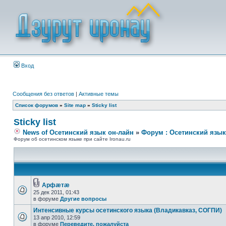
Вход
Сообщения без ответов
|
Активные темы
Список форумов
»
Site map
»
Sticky list
Sticky list
News of Осетинский язык он-лайн
»
Форум : Осетинский язык
Форум об осетинском языке при сайте Ironau.ru
Арфæтæ
25 дек 2011, 01:43
в форуме
Другие вопросы
Интенсивные курсы осетинского языка (Владикавказ, СОГПИ)
13 апр 2010, 12:59
в форуме
Переведите, пожалуйста