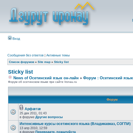
Вход
Сообщения без ответов
|
Активные темы
Список форумов
»
Site map
»
Sticky list
Sticky list
News of Осетинский язык он-лайн
»
Форум : Осетинский язык
Форум об осетинском языке при сайте Ironau.ru
Форум
Арфæтæ
25 дек 2011, 01:43
в форуме
Другие вопросы
Интенсивные курсы осетинского языка (Владикавказ, СОГПИ)
13 апр 2010, 12:59
в форуме
Переведите, пожалуйста