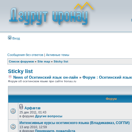
Вход
Сообщения без ответов
|
Активные темы
Список форумов
»
Site map
»
Sticky list
Sticky list
News of Осетинский язык он-лайн
»
Форум : Осетинский язык
Форум об осетинском языке при сайте Ironau.ru
Форум
Арфæтæ
25 дек 2011, 01:43
в форуме
Другие вопросы
Интенсивные курсы осетинского языка (Владикавказ, СОГПИ)
13 апр 2010, 12:59
в форуме
Переведите, пожалуйста