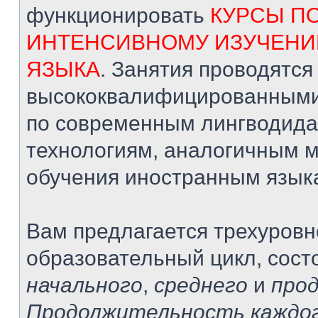
функционировать
КУРСЫ П
ИНТЕНСИВНОМУ ИЗУЧЕНИ
ЯЗЫКА
. Занятия проводятся
высококвалифицированными
по современным лингводида
технологиям, аналогичным 
обучения иностранным язык
Вам предлагается трехуров
образовательный цикл, сост
начального
,
среднего
и
про
Продолжительность каждог