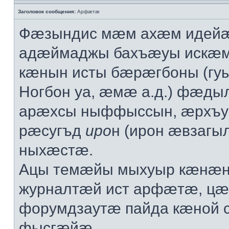
Заголовок сообщения:
Арфæтæ
Фæзындис мæм ахæм идейæ
адæймаджы бахъæуы искæ
кæнын исты бæрæгбоны (гу
Ногбон уа, æмæ а.д.) фæд
арæхсы ныффыссын, æрхъ
рæсугъд
иро
н (ирон æвзаг
ныхæстæ.
Ацы темæйы мыхуыр кæнæн
журналтæй ист арфæтæ, ц
форумдзаутæ пайда кæной
фысгæйæ.