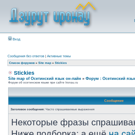
Вход
Сообщения без ответов
|
Активные темы
Список форумов
»
Site map
»
Stickies
Stickies
Site map of Осетинский язык он-лайн
»
Форум : Осетинский язы
Форум об осетинском языке при сайте Ironau.ru
Сообщение
Заголовок сообщения:
Часто спрашиваемые выражения
Некоторые фразы спрашиваю
Ниже подборка; а ещё
на са