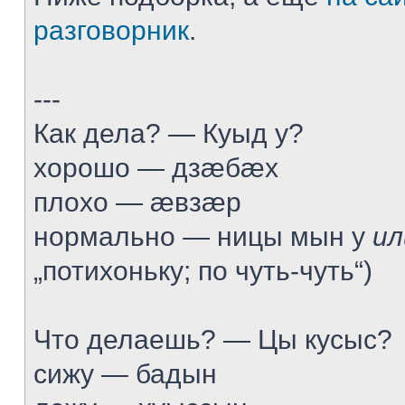
разговорник
.
---
Как дела? — Куыд у?
хорошо — дзæбæх
плохо — æвзæр
нормально — ницы мын у
ил
„потихоньку; по чуть-чуть“)
Что делаешь? — Цы кусыс?
сижу — бадын