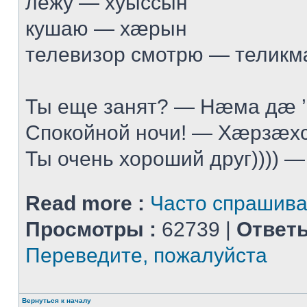
лежу — хуыссын
кушаю — хæрын
телевизор смотрю — телик
Ты еще занят? — Нæма дæ 
Спокойной ночи! — Хæрзæхс
Ты очень хороший друг)))) —
Read more :
Часто спрашив
Просмотры :
62739 |
Ответы
Переведите, пожалуйста
Вернуться к началу