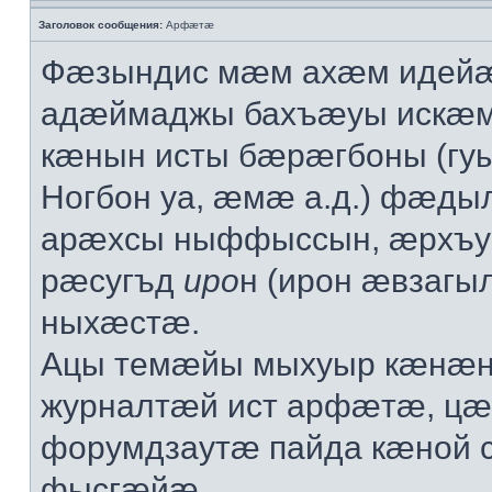
Заголовок сообщения:
Арфæтæ
Фæзындис мæм ахæм идейæ
адæймаджы бахъæуы искæ
кæнын исты бæрæгбоны (гу
Ногбон уа, æмæ а.д.) фæд
арæхсы ныффыссын, æрхъ
рæсугъд
иро
н (ирон æвзаг
ныхæстæ.
Ацы темæйы мыхуыр кæнæн
журналтæй ист арфæтæ, ц
форумдзаутæ пайда кæной
фысгæйæ.