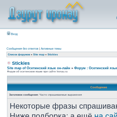
Вход
Сообщения без ответов
|
Активные темы
Список форумов
»
Site map
»
Stickies
Stickies
Site map of Осетинский язык он-лайн
»
Форум : Осетинский язы
Форум об осетинском языке при сайте Ironau.ru
Сообщение
Заголовок сообщения:
Часто спрашиваемые выражения
Некоторые фразы спрашиваю
Ниже подборка; а ещё
на са