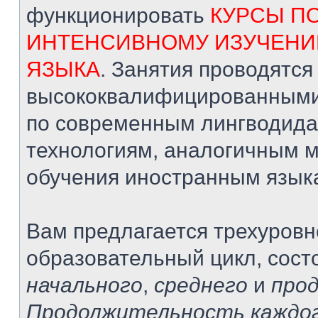
функционировать
КУРСЫ П
ИНТЕНСИВНОМУ ИЗУЧЕНИ
ЯЗЫКА
. Занятия проводятся
высококвалифицированными
по современным лингводида
технологиям, аналогичным 
обучения иностранным язык
Вам предлагается трехуров
образовательный цикл, сост
начального
,
среднего
и
про
Продолжительность каждог