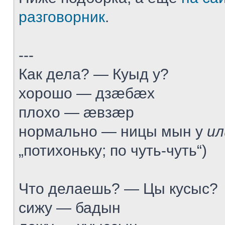
разговорник
.
---
Как дела? — Куыд у?
хорошо — дзæбæх
плохо — æвзæр
нормально — ницы мын у
ил
„потихоньку; по чуть-чуть“)
Что делаешь? — Цы кусыс?
сижу — бадын