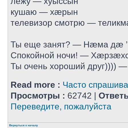
лежу — хуыссын
кушаю — хæрын
телевизор смотрю — телик
Ты еще занят? — Нæма дæ 
Спокойной ночи! — Хæрзæхс
Ты очень хороший друг)))) —
Read more :
Часто спрашив
Просмотры :
62742 |
Ответы
Переведите, пожалуйста
Вернуться к началу