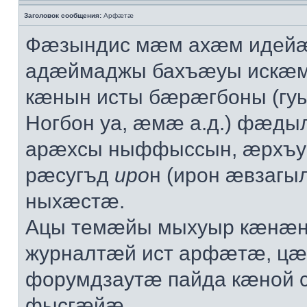
Заголовок сообщения:
Арфæтæ
Фæзындис мæм ахæм идейæ
адæймаджы бахъæуы искæ
кæнын исты бæрæгбоны (гу
Ногбон уа, æмæ а.д.) фæд
арæхсы ныффыссын, æрхъ
рæсугъд
иро
н (ирон æвзаг
ныхæстæ.
Ацы темæйы мыхуыр кæнæн
журналтæй ист арфæтæ, ц
форумдзаутæ пайда кæной
фысгæйæ.