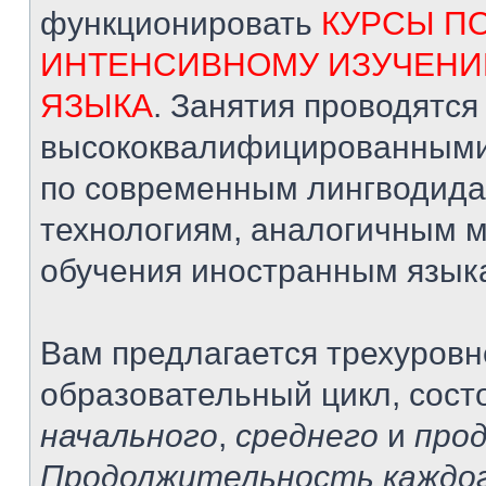
функционировать
КУРСЫ П
ИНТЕНСИВНОМУ ИЗУЧЕНИ
ЯЗЫКА
. Занятия проводятся
высококвалифицированными
по современным лингводида
технологиям, аналогичным 
обучения иностранным язык
Вам предлагается трехуров
образовательный цикл, сост
начального
,
среднего
и
про
Продолжительность каждог