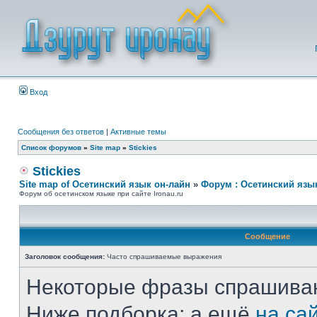
Вход
Сообщения без ответов
|
Активные темы
Список форумов
»
Site map
»
Stickies
Stickies
Site map of Осетинский язык он-лайн
»
Форум : Осетинский язы
Форум об осетинском языке при сайте Ironau.ru
Сообщение
Заголовок сообщения:
Часто спрашиваемые выражения
Некоторые фразы спрашиваю
Ниже подборка; а ещё
на са