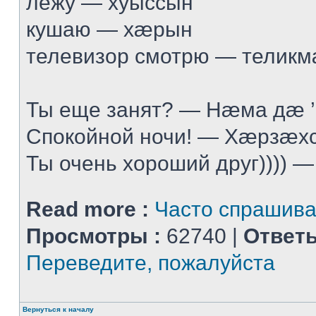
лежу — хуыссын
кушаю — хæрын
телевизор смотрю — телик
Ты еще занят? — Нæма дæ 
Спокойной ночи! — Хæрзæхс
Ты очень хороший друг)))) —
Read more :
Часто спрашив
Просмотры :
62740 |
Ответы
Переведите, пожалуйста
Вернуться к началу