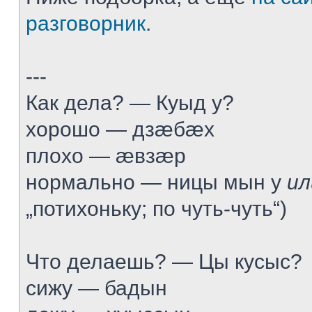
разговорник
.
---
Как дела? — Куыд у?
хорошо — дзæбæх
плохо — æвзæр
нормально — ницы мын у
ил
„потихоньку; по чуть-чуть“)
Что делаешь? — Цы кусыс?
сижу — бадын