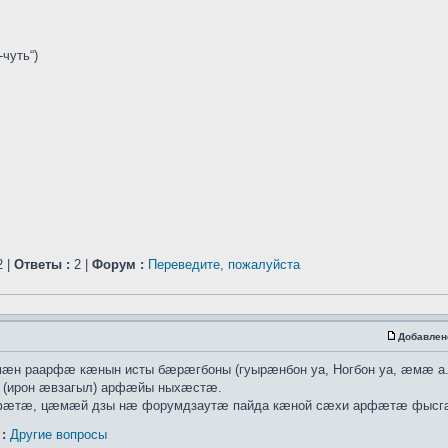
-чуть“)
 |
Ответы :
2 |
Форум :
Переведите, пожалуйста
Добавлен
 раарфæ кæнын исты бæрæгбоны (гуырæнбон уа, Ногбон уа, æмæ а.
 (ирон æвзагыл) арфæйы ныхæстæ.
рфæтæ, цæмæй дзы нæ форумдзаутæ пайда кæной сæхи арфæтæ фыс
:
Другие вопросы