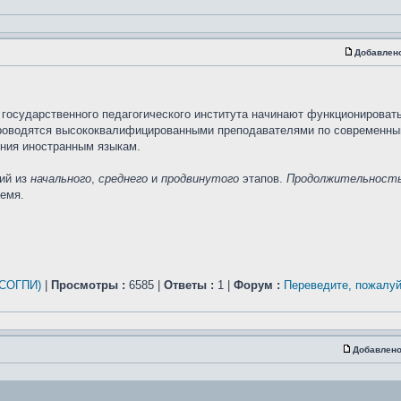
Добавлен
государственного педагогического института начинают функционироват
проводятся высококвалифицированными преподавателями по современн
ния иностранным языкам.
ий из
начального
,
среднего
и
продвинутого
этапов.
Продолжительность
ремя.
 СОГПИ)
|
Просмотры :
6585 |
Ответы :
1 |
Форум :
Переведите, пожалу
Добавлено