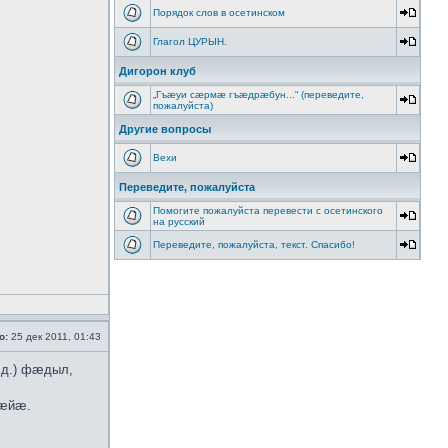
Порядок слов в осетинском
Глагол ЦУРЫН.
Дигорон клуб
„Гъæуи сæрмæ гъæдрæбун...“ (переведите,
пожалуйста)
Другие вопросы
Вехи
Переведите, пожалуйста
Помогите пожалуйста перевести с осетинского
на русский
Переведите, пожалуйста, текст. Спасибо!
о:
25 дек 2011, 01:43
д.) фæдыл,
гæйæ.