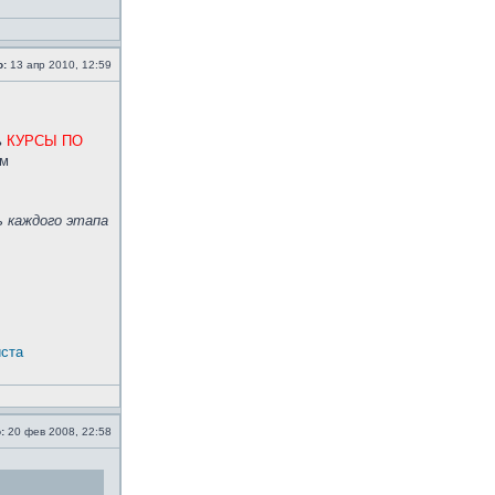
о:
13 апр 2010, 12:59
ь
КУРСЫ ПО
ым
 каждого этапа
йста
:
20 фев 2008, 22:58