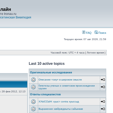
-лайн
е Ironau.ru
сетинская Википедия
FAQ
Поиск
Текущее время: 07 авг 2026, 21:59
Часовой пояс: UTC + 4 часа [ Летнее время ]
Last 10 active topics
Оригинальные исследования
Описание «зиу» в широком смысле
Гипотезы ученых о семитском происхождении
грузин
:
28 фев 2012, 12:13
Ответы специалистов
ХУЫССЫН: хуыст contra хуыссыд
Выражение хæйрæджыты сайынмæ