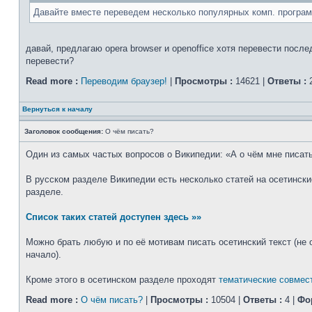
Давайте вместе переведем несколько популярных комп. програм
давай, предлагаю opera browser и openoffice хотя перевести посл
перевести?
Read more :
Переводим браузер!
|
Просмотры :
14621 |
Ответы :
2
Вернуться к началу
Заголовок сообщения:
О чём писать?
Один из самых частых вопросов о Википедии: «А о чём мне писать
В русском разделе Википедии есть несколько статей на осетински
разделе.
Список таких статей доступен здесь »»
Можно брать любую и по её мотивам писать осетинский текст (не
начало).
Кроме этого в осетинском разделе проходят
тематические совмес
Read more :
О чём писать?
|
Просмотры :
10504 |
Ответы :
4 |
Фо