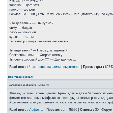
Как дела? — Куыд у?
хорошо — дзæбæх
плохо — æвзæр
нормально — ницы мын у
или
сабыргай (букв. „потихоньку; по чуть
Что делаешь? — Цы кусыс?
сижу — бадын
лежу — хуыссын
кушаю — хæрын
телевизор смотрю — теликмæ кæсын
Ты еще занят? — Нæма дæ ’вдæлы?
Спокойной ночи! — Хæрзæхсæв у!
Ты очень хороший друг)))) — Дæ дæ мæ ...
Read more :
Часто спрашиваемые выражения
|
Просмотры :
62742
Вернуться к началу
Заголовок сообщения:
Арфæтæ
Фæзындис мæм ахæм идейæ. Арæх адæймаджы бахъæуы искæмæн
фæлæ нæ арæхсы ныффыссын, æрхъуыды кæнын рæсугъд
иро
н
Ацы темæйы мыхуыр кæнæн ис газеттæ æмæ журналтæй ист а
Read more :
Арфæтæ
|
Просмотры :
45530 |
Ответы :
30 |
Форум 