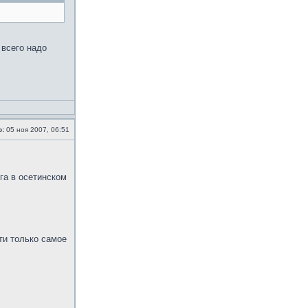
 всего надо
о:
05 ноя 2007, 06:51
га в осетинском
ти только самое