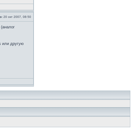
о:
20 окт 2007, 08:50
(аналог
s или другую