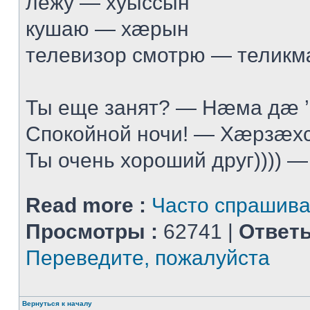
лежу — хуыссын
кушаю — хæрын
телевизор смотрю — телик
Ты еще занят? — Нæма дæ 
Спокойной ночи! — Хæрзæхс
Ты очень хороший друг)))) —
Read more :
Часто спрашив
Просмотры :
62741 |
Ответы
Переведите, пожалуйста
Вернуться к началу