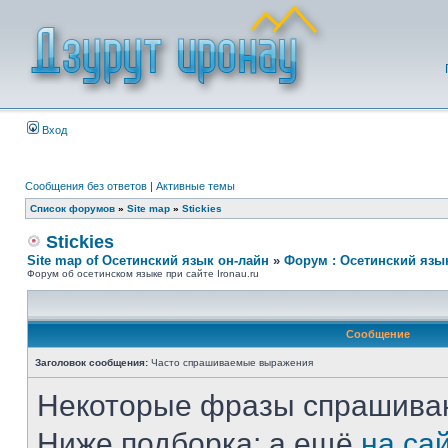
Вход
Сообщения без ответов
|
Активные темы
Список форумов
»
Site map
»
Stickies
Stickies
Site map of Осетинский язык он-лайн
»
Форум : Осетинский язы
Форум об осетинском языке при сайте Ironau.ru
Сообщение
Заголовок сообщения:
Часто спрашиваемые выражения
Некоторые фразы спрашиваю
Ниже подборка; а ещё
на са