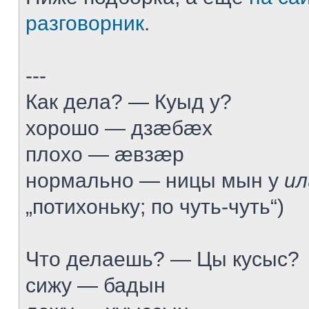
разговорник
.
---
Как дела? — Куыд у?
хорошо — дзæбæх
плохо — æвзæр
нормально — ницы мын у
ил
„потихоньку; по чуть-чуть“)
Что делаешь? — Цы кусыс?
сижу — бадын