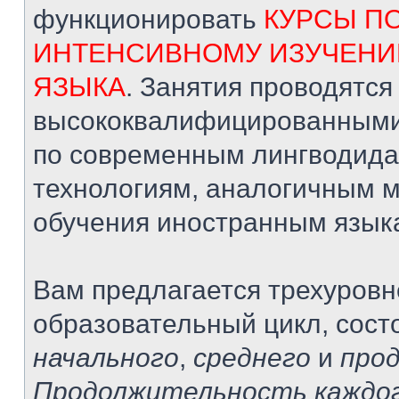
функционировать
КУРСЫ П
ИНТЕНСИВНОМУ ИЗУЧЕНИ
ЯЗЫКА
. Занятия проводятся
высококвалифицированными
по современным лингводида
технологиям, аналогичным 
обучения иностранным язык
Вам предлагается трехуров
образовательный цикл, сост
начального
,
среднего
и
про
Продолжительность каждог