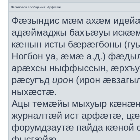
Заголовок сообщения:
Арфæтæ
Фæзындис мæм ахæм идейæ
адæймаджы бахъæуы искæ
кæнын исты бæрæгбоны (гу
Ногбон уа, æмæ а.д.) фæд
арæхсы ныффыссын, æрхъ
рæсугъд
иро
н (ирон æвзаг
ныхæстæ.
Ацы темæйы мыхуыр кæнæн
журналтæй ист арфæтæ, ц
форумдзаутæ пайда кæной
фысгæйæ.