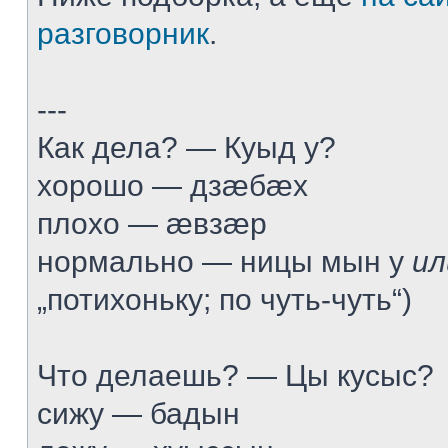
разговорник
.
---
Как дела? — Куыд у?
хорошо — дзæбæх
плохо — æвзæр
нормально — ницы мын у
ил
„потихоньку; по чуть-чуть“)
Что делаешь? — Цы кусыс?
сижу — бадын