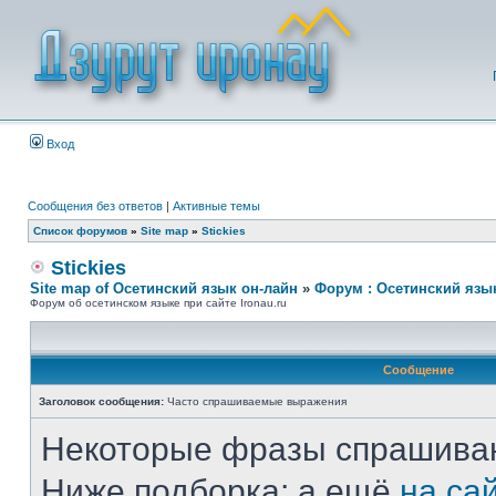
Вход
Сообщения без ответов
|
Активные темы
Список форумов
»
Site map
»
Stickies
Stickies
Site map of Осетинский язык он-лайн
»
Форум : Осетинский язы
Форум об осетинском языке при сайте Ironau.ru
Сообщение
Заголовок сообщения:
Часто спрашиваемые выражения
Некоторые фразы спрашиваю
Ниже подборка; а ещё
на са