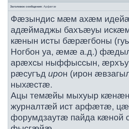
Заголовок сообщения:
Арфæтæ
Фæзындис мæм ахæм идейæ
адæймаджы бахъæуы искæ
кæнын исты бæрæгбоны (гу
Ногбон уа, æмæ а.д.) фæд
арæхсы ныффыссын, æрхъ
рæсугъд
иро
н (ирон æвзаг
ныхæстæ.
Ацы темæйы мыхуыр кæнæн
журналтæй ист арфæтæ, ц
форумдзаутæ пайда кæной
фысгæйæ.