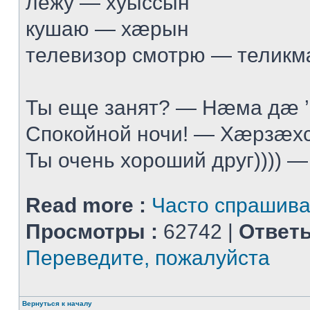
лежу — хуыссын
кушаю — хæрын
телевизор смотрю — телик
Ты еще занят? — Нæма дæ 
Спокойной ночи! — Хæрзæхс
Ты очень хороший друг)))) —
Read more :
Часто спрашив
Просмотры :
62742 |
Ответы
Переведите, пожалуйста
Вернуться к началу