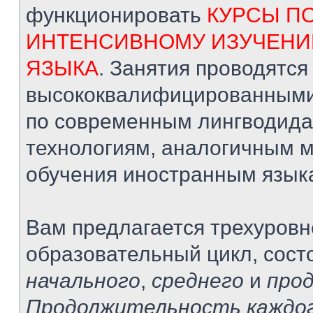
функционировать
КУРСЫ П
ИНТЕНСИВНОМУ ИЗУЧЕНИ
ЯЗЫКА
. Занятия проводятся
высококвалифицированными
по современным лингводида
технологиям, аналогичным 
обучения иностранным язык
Вам предлагается трехуров
образовательный цикл, сост
начального
,
среднего
и
про
Продолжительность каждог