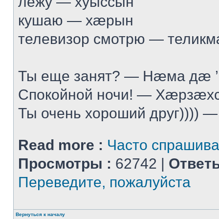
лежу — хуыссын
кушаю — хæрын
телевизор смотрю — телик
Ты еще занят? — Нæма дæ 
Спокойной ночи! — Хæрзæхс
Ты очень хороший друг)))) —
Read more :
Часто спрашив
Просмотры :
62742 |
Ответы
Переведите, пожалуйста
Вернуться к началу