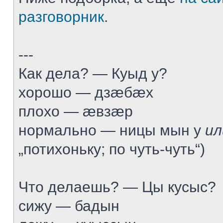
разговорник
.
---
Как дела? — Куыд у?
хорошо — дзæбæх
плохо — æвзæр
нормально — ницы мын у
ил
„потихоньку; по чуть-чуть“)
Что делаешь? — Цы кусыс?
сижу — бадын