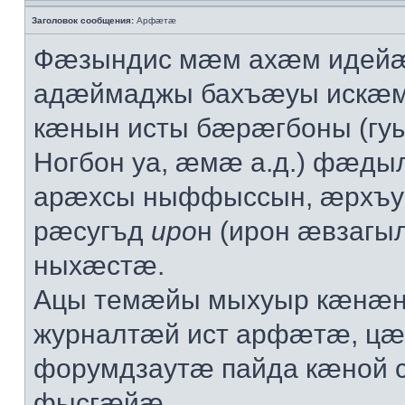
Заголовок сообщения:
Арфæтæ
Фæзындис мæм ахæм идейæ
адæймаджы бахъæуы искæ
кæнын исты бæрæгбоны (гу
Ногбон уа, æмæ а.д.) фæд
арæхсы ныффыссын, æрхъ
рæсугъд
иро
н (ирон æвзаг
ныхæстæ.
Ацы темæйы мыхуыр кæнæн
журналтæй ист арфæтæ, ц
форумдзаутæ пайда кæной
фысгæйæ.