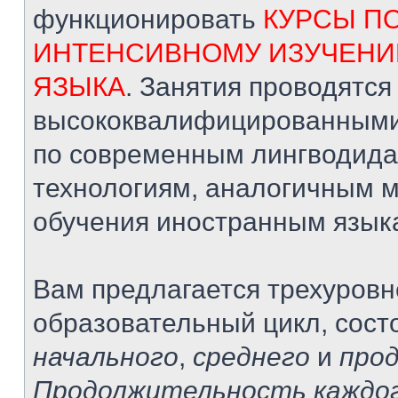
функционировать
КУРСЫ П
ИНТЕНСИВНОМУ ИЗУЧЕНИ
ЯЗЫКА
. Занятия проводятся
высококвалифицированными
по современным лингводида
технологиям, аналогичным 
обучения иностранным язык
Вам предлагается трехуров
образовательный цикл, сост
начального
,
среднего
и
про
Продолжительность каждог