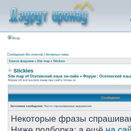
Вход
Сообщения без ответов
|
Активные темы
Список форумов
»
Site map
»
Stickies
Stickies
Site map of Осетинский язык он-лайн
»
Форум : Осетинский язы
Форум об осетинском языке при сайте Ironau.ru
Сообщение
Заголовок сообщения:
Часто спрашиваемые выражения
Некоторые фразы спрашиваю
Ниже подборка; а ещё
на са