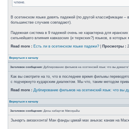
члене.
В осетинском языке девять падежей (по другой классификации -- в
большинстве случаев совпадают).
Падежная система в 9 падежей очень не характерна для иранских я
сильнейшего влияния кавказских (и тюркских?) языков, в которых 
Read more :
Есть ли в осетинском языке падежи?
|
Просмотры :
2
Вернуться к началу
Заголовок сообщения:
Дублирование фильмов на осетинский язык: что вы думаете
Как вы смотрите на то, что в последнее время фильмы переводятся
с подчеркнуто кударским диалектом. Мы что, таким методом прив
Read more :
Дублирование фильмов на осетинский язык: что вы д
Вернуться к началу
Заголовок сообщения:
Дины хабартæ Мæскуыйы
Зынаргъ амзаххонта! Ман фанды цамай мах аныхас канам на Мас