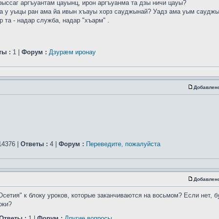
рыссаг аргъуантам цауынц, ирон аргъуанма та дзы ничи цауы?
а у уыцы ран ама йа ивын хъауы хорз сауджынай? Уадз ама уым саудж
 та - надар служба, надар "хъарм" .
ты :
1 |
Форум :
Дзурæм иронау
Добавлен
4376 |
Ответы :
4 |
Форум :
Переведите, пожалуйста
Добавлен
Осетия" к блоку уроков, которые заканчиваются на восьмом? Если нет, б
оки?
Ответы :
1 |
Форум :
Другие вопросы