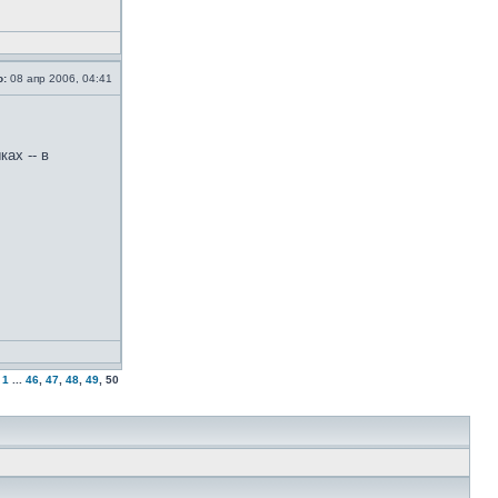
о:
08 апр 2006, 04:41
ах -- в
1
...
46
,
47
,
48
,
49
,
50