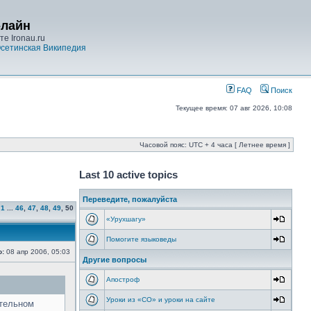
-лайн
е Ironau.ru
сетинская Википедия
FAQ
Поиск
Текущее время: 07 авг 2026, 10:08
Часовой пояс: UTC + 4 часа [ Летнее время ]
Last 10 active topics
Переведите, пожалуйста
1
...
46
,
47
,
48
,
49
,
50
«Урухшагу»
Помогите языковеды
о:
08 апр 2006, 05:03
Другие вопросы
Апостроф
Уроки из «СО» и уроки на сайте
ительном