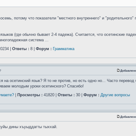
осемь, потому что показатели "местного внутреннего" и "родительного"
зыков (где обычно бывает 2-4 падежа). Считается, что осетинские падеж
многопадежная система ...
0234 |
Ответы :
8 |
Форум :
Грамматика
?
Добавлен
 на осетинский язык? Я то не против, но есть одно но... Часто перевод
иваем молодым уроки осетинского? Спасибо!
умаете?
|
Просмотры :
41820 |
Ответы :
30 |
Форум :
Другие вопросы
Добавлен
куйы дины хъуыддагты тыххай.