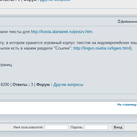
Добавлен
рали тексты для
http://kosta.alanianet.ru/proizv.htm
.
, в котором хранится огромный корпус текстов на индоевропейских язык
ссылки есть в нашем разделе "Ссылки":
http://lingvo.osetia.ru/ligaro.html
).
траниц.
8290 |
Ответы :
3 |
Форум :
Другие вопросы
На страницу
Имя пользователя:
Пароль: