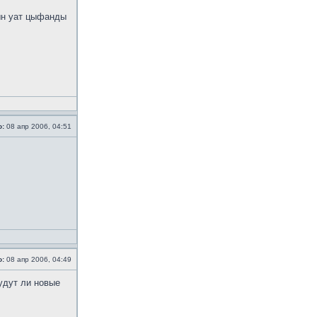
ын уат цыфанды
о:
08 апр 2006, 04:51
о:
08 апр 2006, 04:49
удут ли новые