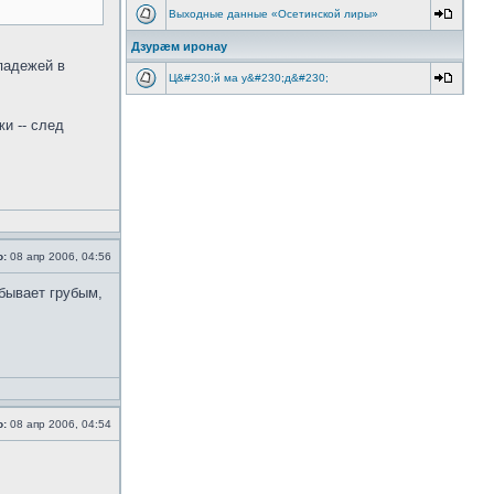
Выходные данные «Осетинской лиры»
Дзурæм иронау
 падежей в
Ц&#230;й ма у&#230;д&#230;
и -- след
о:
08 апр 2006, 04:56
 бывает грубым,
о:
08 апр 2006, 04:54