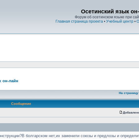
Осетинский язык он
Форум об осетинском языке при сайт
Главная страница проекта
•
Учебный центр
•
О
к он-лайн
На страницу
Сообщение
Добавлен
онструкции?В болгарском нет,их заменили союзы и предлозы и определ