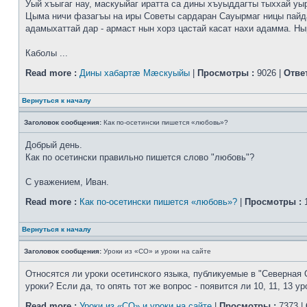
Уый хъыгаг нау, маскуыйаг иратта са дины хъуыддагты тыххай уы
Цыма ничи фазагъы на иры Советы сардаран Сауырмаг ницы пайд
адамыхаттай дар - армаст нын хорз цастай касат нахи адамма. Ныр
Каболы ...
Read more :
Дины хабартæ Мæскуыйы
|
Просмотры :
9026 |
Отве
Вернуться к началу
Заголовок сообщения:
Как по-осетински пишется «любовь»?
Добрый день.
Как по осетински правильно пишется слово "любовь"?
С уважением, Иван.
Read more :
Как по-осетински пишется «любовь»?
|
Просмотры :
1
Вернуться к началу
Заголовок сообщения:
Уроки из «СО» и уроки на сайте
Относятся ли уроки осетинского языка, публикуемые в "Северная 
уроки? Если да, то опять тот же вопрос - появится ли 10, 11, 13 ур
Read more :
Уроки из «СО» и уроки на сайте
|
Просмотры :
7373 |