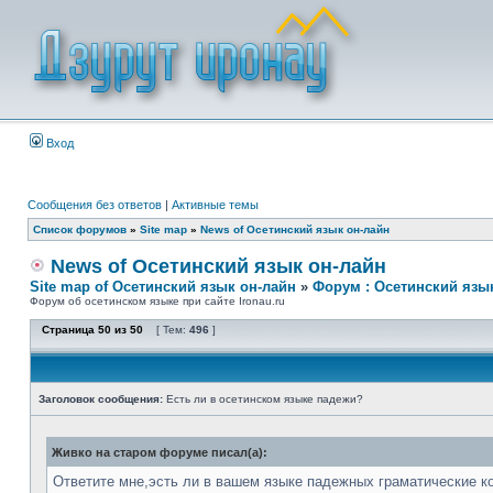
Вход
Сообщения без ответов
|
Активные темы
Список форумов
»
Site map
»
News of Осетинский язык он-лайн
News of Осетинский язык он-лайн
Site map of Осетинский язык он-лайн
»
Форум : Осетинский язы
Форум об осетинском языке при сайте Ironau.ru
Страница
50
из
50
[ Тем:
496
]
Заголовок сообщения:
Есть ли в осетинском языке падежи?
Живко на старом форуме писал(а):
Ответите мне,эсть ли в вашем языке падежных граматические к