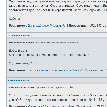
Уый хъыгаг нау, маскуыйаг иратта са дины хъуыддагты тыххай уы
Цыма ничи фазагъы на иры Советы сардаран Сауырмаг ницы пайд
адамыхаттай дар - армаст нын хорз цастай касат нахи адамма. Ныр
Каболы ...
Read more :
Дины хабартæ Мæскуыйы
|
Просмотры :
9026 |
Отве
Вернуться к началу
Заголовок сообщения:
Как по-осетински пишется «любовь»?
Добрый день.
Как по осетински правильно пишется слово "любовь"?
С уважением, Иван.
Read more :
Как по-осетински пишется «любовь»?
|
Просмотры :
1
Вернуться к началу
Заголовок сообщения:
Уроки из «СО» и уроки на сайте
Относятся ли уроки осетинского языка, публикуемые в "Северная 
уроки? Если да, то опять тот же вопрос - появится ли 10, 11, 13 ур
Read more :
Уроки из «СО» и уроки на сайте
|
Просмотры :
7373 |