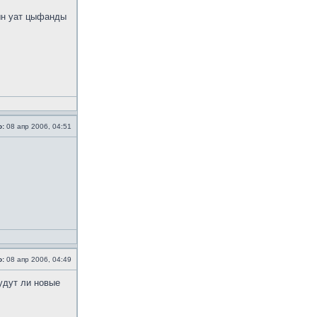
ын уат цыфанды
о:
08 апр 2006, 04:51
о:
08 апр 2006, 04:49
удут ли новые