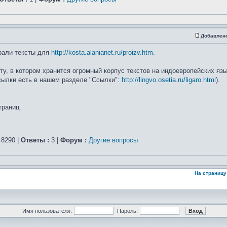
Добавлен
рали тексты для
http://kosta.alanianet.ru/proizv.htm
.
, в котором хранится огромный корпус текстов на индоевропейских язык
ссылки есть в нашем разделе "Ссылки":
http://lingvo.osetia.ru/ligaro.html
).
траниц.
8290 |
Ответы :
3 |
Форум :
Другие вопросы
На страницу
Имя пользователя:
Пароль: