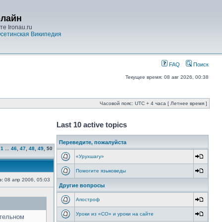
-лайн
е Ironau.ru
сетинская Википедия
FAQ
Поиск
Текущее время: 08 авг 2026, 00:38
Часовой пояс: UTC + 4 часа [ Летнее время ]
Last 10 active topics
Переведите, пожалуйста
1
...
46
,
47
,
48
,
49
,
50
«Урухшагу»
Помогите языковеды
о:
08 апр 2006, 05:03
Другие вопросы
Апостроф
Уроки из «СО» и уроки на сайте
ительном