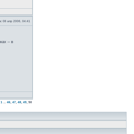
о:
08 апр 2006, 04:41
ах -- в
1
...
46
,
47
,
48
,
49
,
50