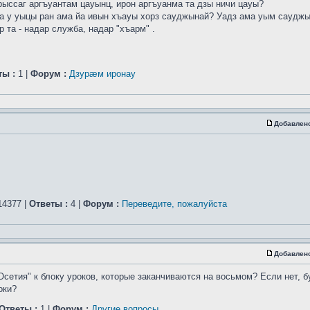
рыссаг аргъуантам цауынц, ирон аргъуанма та дзы ничи цауы?
а у уыцы ран ама йа ивын хъауы хорз сауджынай? Уадз ама уым саудж
 та - надар служба, надар "хъарм" .
ты :
1 |
Форум :
Дзурæм иронау
Добавлен
4377 |
Ответы :
4 |
Форум :
Переведите, пожалуйста
Добавлен
Осетия" к блоку уроков, которые заканчиваются на восьмом? Если нет, б
оки?
Ответы :
1 |
Форум :
Другие вопросы