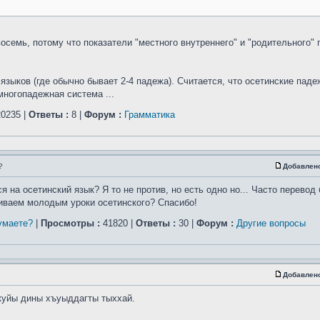
осемь, потому что показатели "местного внутреннего" и "родительного"
зыков (где обычно бывает 2-4 падежа). Считается, что осетинские падеж
многопадежная система ...
0235 |
Ответы :
8 |
Форум :
Грамматика
?
Добавлен
 на осетинский язык? Я то не против, но есть одно но... Часто перевод
иваем молодым уроки осетинского? Спасибо!
умаете?
|
Просмотры :
41820 |
Ответы :
30 |
Форум :
Другие вопросы
Добавлен
куйы дины хъуыддагты тыххай.