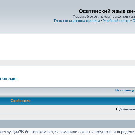
Осетинский язык он
Форум об осетинском языке при сайт
Главная страница проекта
•
Учебный центр
•
О
к он-лайн
На страницу
Сообщение
Добавлен
онструкции?В болгарском нет,их заменили союзы и предлозы и определ