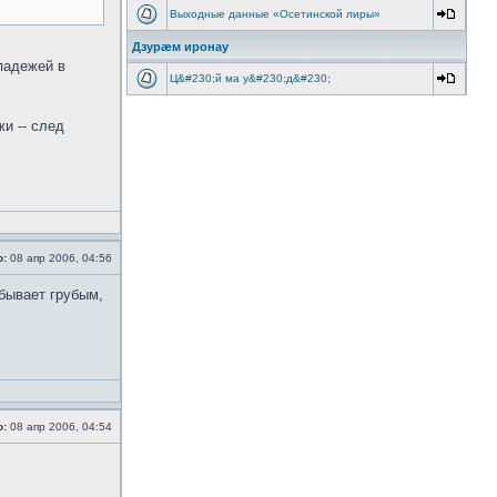
Выходные данные «Осетинской лиры»
Дзурæм иронау
 падежей в
Ц&#230;й ма у&#230;д&#230;
и -- след
о:
08 апр 2006, 04:56
 бывает грубым,
о:
08 апр 2006, 04:54