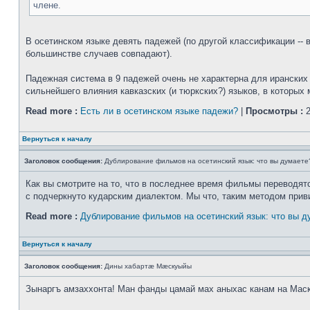
члене.
В осетинском языке девять падежей (по другой классификации -- в
большинстве случаев совпадают).
Падежная система в 9 падежей очень не характерна для иранских я
сильнейшего влияния кавказских (и тюркских?) языков, в которых 
Read more :
Есть ли в осетинском языке падежи?
|
Просмотры :
2
Вернуться к началу
Заголовок сообщения:
Дублирование фильмов на осетинский язык: что вы думаете
Как вы смотрите на то, что в последнее время фильмы переводятся
с подчеркнуто кударским диалектом. Мы что, таким методом прив
Read more :
Дублирование фильмов на осетинский язык: что вы д
Вернуться к началу
Заголовок сообщения:
Дины хабартæ Мæскуыйы
Зынаргъ амзаххонта! Ман фанды цамай мах аныхас канам на Мас