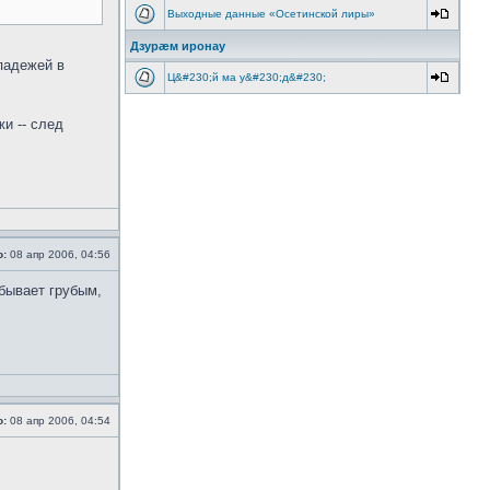
Выходные данные «Осетинской лиры»
Дзурæм иронау
 падежей в
Ц&#230;й ма у&#230;д&#230;
и -- след
о:
08 апр 2006, 04:56
 бывает грубым,
о:
08 апр 2006, 04:54