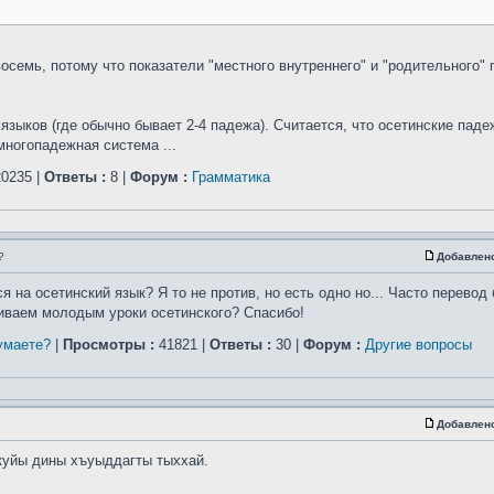
осемь, потому что показатели "местного внутреннего" и "родительного"
зыков (где обычно бывает 2-4 падежа). Считается, что осетинские падеж
многопадежная система ...
0235 |
Ответы :
8 |
Форум :
Грамматика
?
Добавлен
 на осетинский язык? Я то не против, но есть одно но... Часто перевод
иваем молодым уроки осетинского? Спасибо!
умаете?
|
Просмотры :
41821 |
Ответы :
30 |
Форум :
Другие вопросы
Добавлен
куйы дины хъуыддагты тыххай.