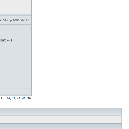
о:
08 апр 2006, 04:41
ах -- в
1
...
46
,
47
,
48
,
49
,
50