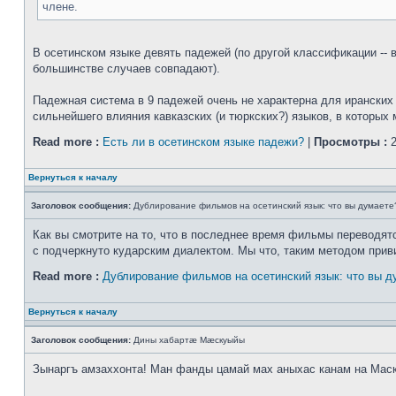
члене.
В осетинском языке девять падежей (по другой классификации -- в
большинстве случаев совпадают).
Падежная система в 9 падежей очень не характерна для иранских я
сильнейшего влияния кавказских (и тюркских?) языков, в которых 
Read more :
Есть ли в осетинском языке падежи?
|
Просмотры :
2
Вернуться к началу
Заголовок сообщения:
Дублирование фильмов на осетинский язык: что вы думаете
Как вы смотрите на то, что в последнее время фильмы переводятся
с подчеркнуто кударским диалектом. Мы что, таким методом прив
Read more :
Дублирование фильмов на осетинский язык: что вы д
Вернуться к началу
Заголовок сообщения:
Дины хабартæ Мæскуыйы
Зынаргъ амзаххонта! Ман фанды цамай мах аныхас канам на Мас