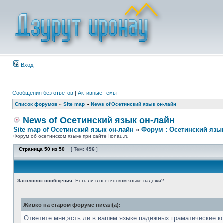
Вход
Сообщения без ответов
|
Активные темы
Список форумов
»
Site map
»
News of Осетинский язык он-лайн
News of Осетинский язык он-лайн
Site map of Осетинский язык он-лайн
»
Форум : Осетинский язы
Форум об осетинском языке при сайте Ironau.ru
Страница
50
из
50
[ Тем:
496
]
Заголовок сообщения:
Есть ли в осетинском языке падежи?
Живко на старом форуме писал(а):
Ответите мне,эсть ли в вашем языке падежных граматические к