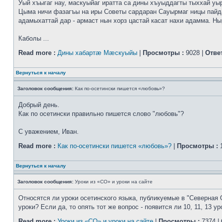
Уый хъыгаг нау, маскуыйаг иратта са дины хъуыддагты тыххай уы
Цыма ничи фазагъы на иры Советы сардаран Сауырмаг ницы пайд
адамыхаттай дар - армаст нын хорз цастай касат нахи адамма. Ныр
Каболы ...
Read more :
Дины хабартæ Мæскуыйы
|
Просмотры :
9028 |
Отве
Вернуться к началу
Заголовок сообщения:
Как по-осетински пишется «любовь»?
Добрый день.
Как по осетински правильно пишется слово "любовь"?
С уважением, Иван.
Read more :
Как по-осетински пишется «любовь»?
|
Просмотры :
1
Вернуться к началу
Заголовок сообщения:
Уроки из «СО» и уроки на сайте
Относятся ли уроки осетинского языка, публикуемые в "Северная 
уроки? Если да, то опять тот же вопрос - появится ли 10, 11, 13 ур
Read more :
Уроки из «СО» и уроки на сайте
|
Просмотры :
7374 |