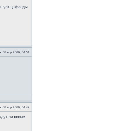
ын уат цыфанды
о:
08 апр 2006, 04:51
о:
08 апр 2006, 04:49
удут ли новые