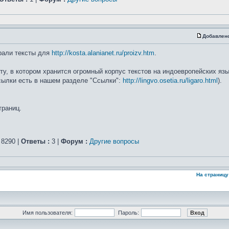
Добавлен
рали тексты для
http://kosta.alanianet.ru/proizv.htm
.
, в котором хранится огромный корпус текстов на индоевропейских язык
ссылки есть в нашем разделе "Ссылки":
http://lingvo.osetia.ru/ligaro.html
).
траниц.
8290 |
Ответы :
3 |
Форум :
Другие вопросы
На страницу
Имя пользователя:
Пароль: