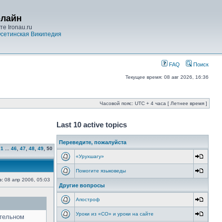
-лайн
е Ironau.ru
сетинская Википедия
FAQ
Поиск
Текущее время: 08 авг 2026, 16:36
Часовой пояс: UTC + 4 часа [ Летнее время ]
Last 10 active topics
Переведите, пожалуйста
1
...
46
,
47
,
48
,
49
,
50
«Урухшагу»
Помогите языковеды
о:
08 апр 2006, 05:03
Другие вопросы
Апостроф
Уроки из «СО» и уроки на сайте
ительном