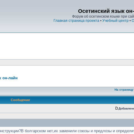
Осетинский язык он
Форум об осетинском языке при сайт
Главная страница проекта
•
Учебный центр
•
О
к он-лайн
На страницу
Сообщение
Добавлен
онструкции?В болгарском нет,их заменили союзы и предлозы и определ