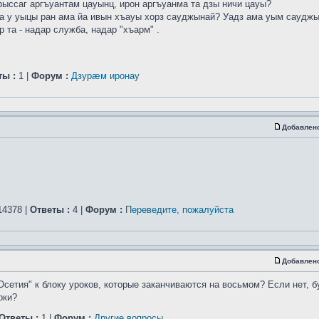
рыссаг аргъуантам цауынц, ирон аргъуанма та дзы ничи цауы?
а у уыцы ран ама йа ивын хъауы хорз сауджынай? Уадз ама уым саудж
 та - надар служба, надар "хъарм" .
ты :
1 |
Форум :
Дзурæм иронау
Добавлен
4378 |
Ответы :
4 |
Форум :
Переведите, пожалуйста
Добавлен
Осетия" к блоку уроков, которые заканчиваются на восьмом? Если нет, б
оки?
Ответы :
1 |
Форум :
Другие вопросы