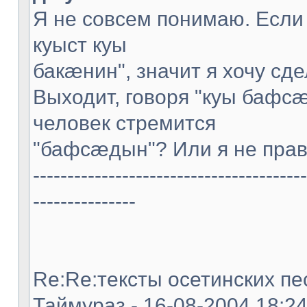
Я не совсем понимаю. Если
куыст куы
бакæнин", значит я хочу сде
Выходит, говоря "куы бафс
человек стремится
"бафсæдын"? Или я не пра
----------------------------------------
---------------
Re:Re:тексты осетинских пес
Таймураз - 16-08-2004 18:2