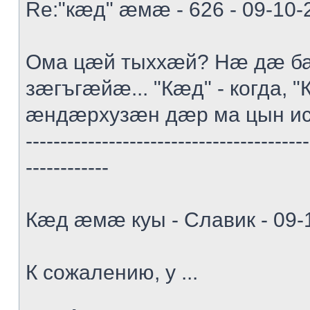
Re:"кæд" æмæ - 626 - 09-10-
Ома цæй тыххæй? Нæ дæ ба
зæгъгæйæ... "Кæд" - когда, "К
æндæрхузæн дæр ма цын и
-----------------------------------------
------------
Кæд æмæ куы - Славик - 09-
К сожалению, у ...