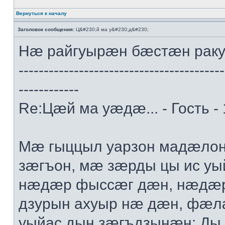
Вернуться к началу
Заголовок сообщения:
Ц&#230;й ма у&#230;д&#230;
Нæ райгуырæн бæстæн рак
-----------------------------------------
------------
Re:Цæй ма уæдæ... - Гость -
Мæ гыццыл уарзон мадæлон 
зæгъон, мæ зæрды цы ис уы
нæдæр фыссæг дæн, нæдæр 
дзурын ахуыр нæ дæн, фæл
уыйас дын зæгъдзынæн: Ды