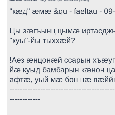
Заголовок сообщения:
"Каед" аемае "куы": как описать разницу
"кæд" æмæ &qu - faeltau - 09
Цы зæгъынц цымæ иртасдж
"куы"-йы тыххæй?
!Аез æнцонæй ссарын хъæ
йæ куыд бамбарын кæнон ц
афтæ, уый мæ бон нæ вæйй
-----------------------------------------
------------