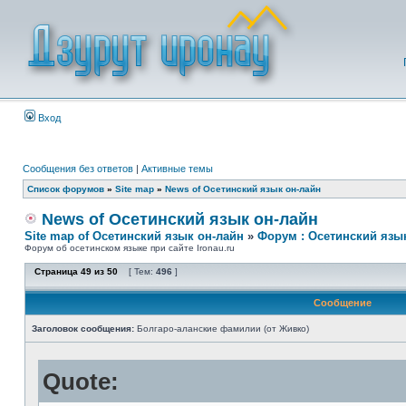
Вход
Сообщения без ответов
|
Активные темы
Список форумов
»
Site map
»
News of Осетинский язык он-лайн
News of Осетинский язык он-лайн
Site map of Осетинский язык он-лайн
»
Форум : Осетинский язы
Форум об осетинском языке при сайте Ironau.ru
Страница
49
из
50
[ Тем:
496
]
Сообщение
Заголовок сообщения:
Болгаро-аланские фамилии (от Живко)
Quote: