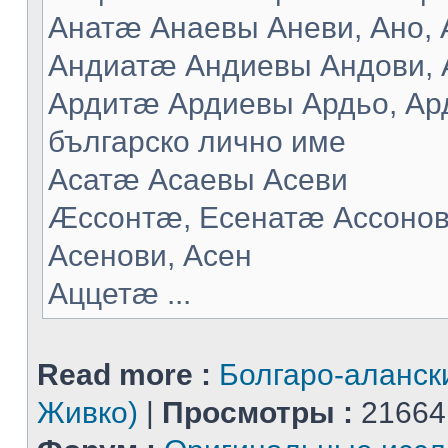
Анатæ Анаевы Аневи, Ано, А
Андиатæ Андиевы Андови, 
Ардитæ Ардиевы Ардьо, Ард
българско лично име
Асатæ Асаевы Асеви
Æссонтæ, Есенатæ Ассонов
Асенови, Асен
Аццетæ ...
Read more :
Болгаро-аланск
Живко)
|
Просмотры :
21664