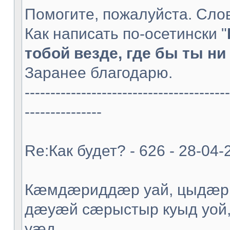
Помогите, пожалуйста. Слов
Как написать по-осетински "
тобой везде, где бы ты ни 
Заранее благодарю.
----------------------------------------
---------------
Re:Как будет? - 626 - 28-04-
Кæмдæриддæр уай, цыдæр
дæуæй сæрыстыр куыд уой
уæд.