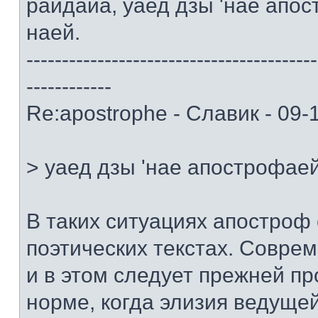
райдайа, уаед дзы 'нае апо
наей.
-----------------------------------------
------------
Re:apostrophe - Славик - 09-
> уаед дзы 'нае апострофае
В таких ситуациях апостроф 
поэтических текстах. Совр
и в этом следует прежней п
норме, когда элизия ведуще