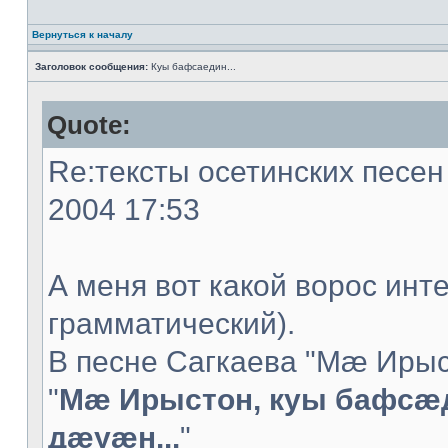
Вернуться к началу
Заголовок сообщения:
Куы бафсаедин...
Quote:
Re:тексты осетинских песен 
2004 17:53
А меня вот какой ворос инт
грамматический).
В песне Сагкаева "Мæ Ирыс
"
Мæ Ирыстон, куы бафсæ
дæуæн...
"