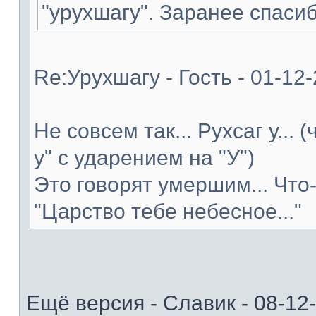
"урухшагу". Заранее спасиб
Re:Урухшагу - Гость - 01-12
Не совсем так... Рухсаг у... 
у" с ударением на "У")
Это говорят умершим... Что
"Царство тебе небесное..."
Ещё версия - Славик - 08-12