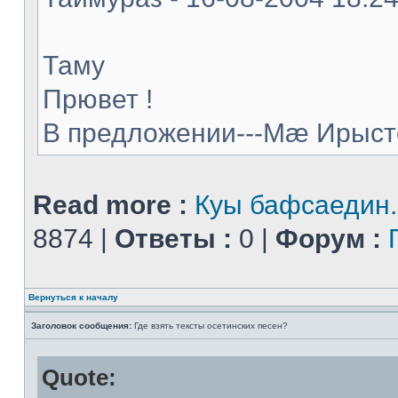
Таму
Прювет !
В предложении---Мæ Ирыстон
Read more :
Куы бафсаедин..
8874 |
Ответы :
0 |
Форум :
Вернуться к началу
Заголовок сообщения:
Где взять тексты осетинских песен?
Quote: