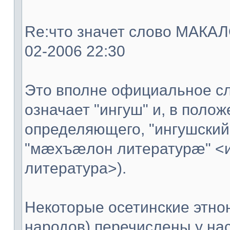
Re:что значет слово МАКАЛО
02-2006 22:30
Это вполне официальное сл
означает "ингуш" и, в поло
определяющего, "ингушский
"мæхъæлон литературæ" <
литература>).
Некоторые осетинские этно
народов) перечислены у нас