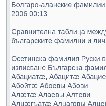
Болгаро-аланские фамилии -
2006 00:13
Сравнителна таблица между
българските фамилни и лич
Осетинска фамилия Руски в
изписване Българска фамил
Абациатæ, Абацитæ Абацие
Абойтæ Абоевы Абови
Алæтæ Алаевы Алтеви
Алцæгъатæ Алцаговы Алце