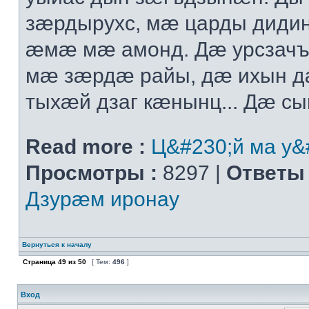
зæрдырухс, мæ царды диди
æмæ мæ амонд. Дæ урсзач
мæ зæрдæ райы, дæ ихын 
тыхæй дзаг кæнынц... Дæ сыг
Read more :
Ц&#230;й ма у&
Просмотры :
8297 |
Ответы 
Дзурæм иронау
Вернуться к началу
Страница
49
из
50
[ Тем:
496
]
Вход