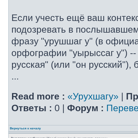
Если учесть ещё ваш контекс
подозревать в послышавшем
фразу "урушшаг у" (в офици
орфографии "уырыссаг у") --
русская" (или "он русский"),
...
Read more :
«Урухшагу»
|
Пр
Ответы :
0 |
Форум :
Переве
Вернуться к началу