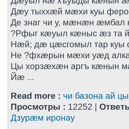
Дæуыл нæ хъуыды кæнын æ
Дæу тыххæй мæхи куы феро
Де знаг чи у, мæнæн æмбал 
?Рфыг кæуыл кæныс æз та 
Нæй; дæ цæсгомыл тар куы
Не ?фхæрын мæхи уæд алк
Цы хорзæхæн аргъ кæнын 
Йæ ...
Read more :
чи базона ай цы
Просмотры :
12252 |
Ответы
Дзурæм иронау