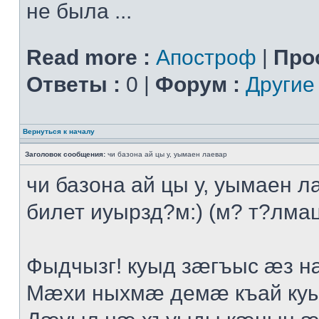
не была ...
Read more :
Апостроф
|
Про
Ответы :
0 |
Форум :
Другие
Вернуться к началу
Заголовок сообщения:
чи базона ай цы у, уымаен лаевар
чи базона ай цы у, уымаен л
билет иуырзд?м:) (м? т?лмац
Фыдчызг! куыд зæгъыс æз н
Мæхи ныхмæ демæ къай ку