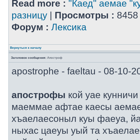
Read more :
"Каед" аемае "к
разницу
|
Просмотры :
8458
Форум :
Лексика
Вернуться к началу
Заголовок сообщения:
Апостроф
apostrophe - faeltau - 08-10-
апострофы
кой уае кунничи
маеммае афтае каесы аема
хъаелаесоныл куы фаеуа, й
ныхас цаеуы уый та хъаелае