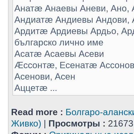
Анатæ Анаевы Аневи, Ано, А
Андиатæ Андиевы Андови, 
Ардитæ Ардиевы Ардьо, Ард
българско лично име
Асатæ Асаевы Асеви
Æссонтæ, Есенатæ Ассонов
Асенови, Асен
Аццетæ ...
Read more :
Болгаро-аланск
Живко)
|
Просмотры :
21673