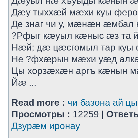
Дæуыл нæ хъуыды кæнын æ
Дæу тыххæй мæхи куы феро
Де знаг чи у, мæнæн æмбал 
?Рфыг кæуыл кæныс æз та 
Нæй; дæ цæсгомыл тар куы
Не ?фхæрын мæхи уæд алк
Цы хорзæхæн аргъ кæнын 
Йæ ...
Read more :
чи базона ай цы
Просмотры :
12259 |
Ответы
Дзурæм иронау