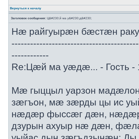
Вернуться к началу
Заголовок сообщения:
Ц&#230;й ма у&#230;д&#230;
Нæ райгуырæн бæстæн рак
-----------------------------------------
------------
Re:Цæй ма уæдæ... - Гость -
Мæ гыццыл уарзон мадæлон 
зæгъон, мæ зæрды цы ис уы
нæдæр фыссæг дæн, нæдæр 
дзурын ахуыр нæ дæн, фæл
уыйас дын зæгъдзынæн: Ды