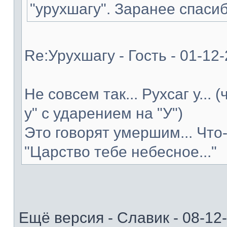
"урухшагу". Заранее спасиб
Re:Урухшагу - Гость - 01-12
Не совсем так... Рухсаг у... 
у" с ударением на "У")
Это говорят умершим... Что
"Царство тебе небесное..."
Ещё версия - Славик - 08-12