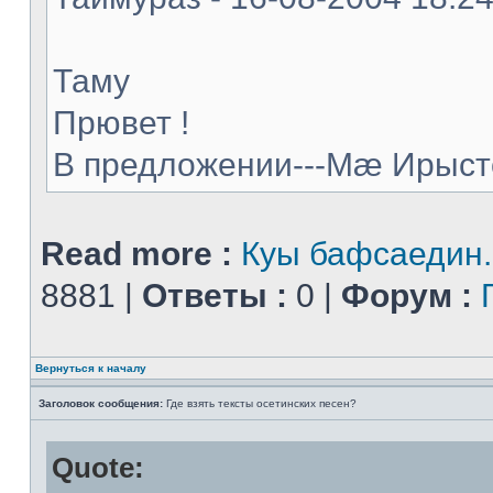
Таму
Прювет !
В предложении---Мæ Ирыстон
Read more :
Куы бафсаедин..
8881 |
Ответы :
0 |
Форум :
Вернуться к началу
Заголовок сообщения:
Где взять тексты осетинских песен?
Quote: