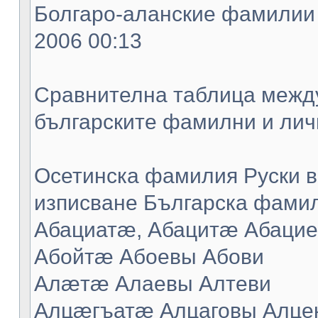
Болгаро-аланские фамилии -
2006 00:13
Сравнителна таблица между
българските фамилни и лич
Осетинска фамилия Руски в
изписване Българска фамил
Абациатæ, Абацитæ Абацие
Абойтæ Абоевы Абови
Алæтæ Алаевы Алтеви
Алцæгъатæ Алцаговы Алце