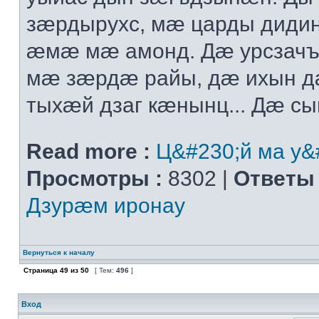
зæрдырухс, мæ царды диди
æмæ мæ амонд. Дæ урсзач
мæ зæрдæ райы, дæ ихын 
тыхæй дзаг кæнынц... Дæ сыг
Read more :
Ц&#230;й ма у&
Просмотры :
8302 |
Ответы 
Дзурæм иронау
Вернуться к началу
Страница
49
из
50
[ Тем:
496
]
Вход