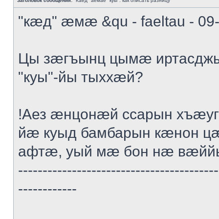
Заголовок сообщения:
"Каед" аемае "куы": как описать разницу
"кæд" æмæ &qu - faeltau - 09
Цы зæгъынц цымæ иртасдж
"куы"-йы тыххæй?
!Аез æнцонæй ссарын хъæ
йæ куыд бамбарын кæнон ц
афтæ, уый мæ бон нæ вæйй
-----------------------------------------
------------