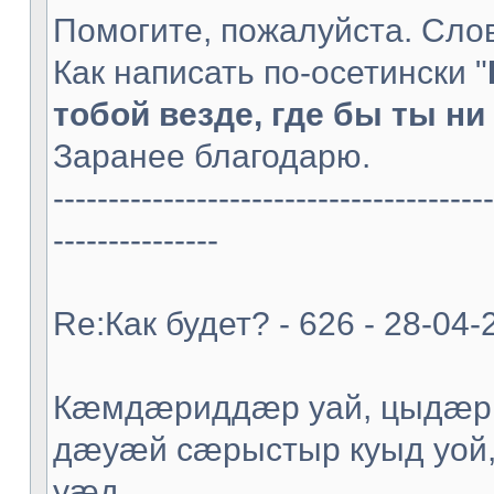
Помогите, пожалуйста. Слов
Как написать по-осетински "
тобой везде, где бы ты ни 
Заранее благодарю.
----------------------------------------
---------------
Re:Как будет? - 626 - 28-04-
Кæмдæриддæр уай, цыдæр
дæуæй сæрыстыр куыд уой
уæд.