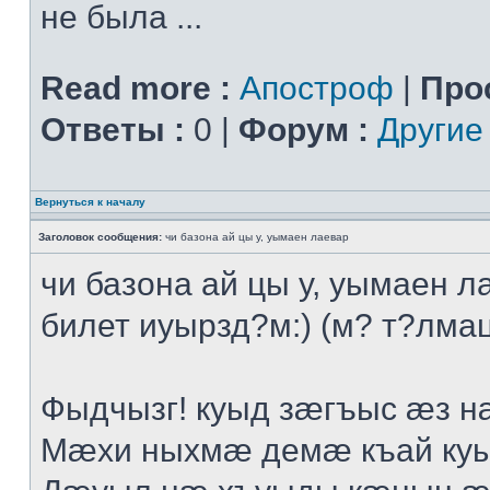
не была ...
Read more :
Апостроф
|
Про
Ответы :
0 |
Форум :
Другие
Вернуться к началу
Заголовок сообщения:
чи базона ай цы у, уымаен лаевар
чи базона ай цы у, уымаен л
билет иуырзд?м:) (м? т?лмац
Фыдчызг! куыд зæгъыс æз н
Мæхи ныхмæ демæ къай ку