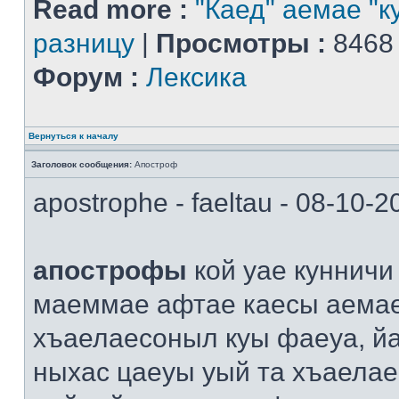
Read more :
"Каед" аемае "к
разницу
|
Просмотры :
8468
Форум :
Лексика
Вернуться к началу
Заголовок сообщения:
Апостроф
apostrophe - faeltau - 08-10-
апострофы
кой уае кунничи
маеммае афтае каесы аема
хъаелаесоныл куы фаеуа, й
ныхас цаеуы уый та хъаелае