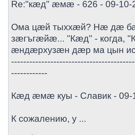
Re:"кæд" æмæ - 626 - 09-10-
Ома цæй тыххæй? Нæ дæ ба
зæгъгæйæ... "Кæд" - когда, "К
æндæрхузæн дæр ма цын и
-----------------------------------------
------------
Кæд æмæ куы - Славик - 09-
К сожалению, у ...