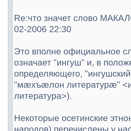
Re:что значет слово МАКАЛО
02-2006 22:30
Это вполне официальное сл
означает "ингуш" и, в поло
определяющего, "ингушский
"мæхъæлон литературæ" <
литература>).
Некоторые осетинские этно
народов) перечислены у нас