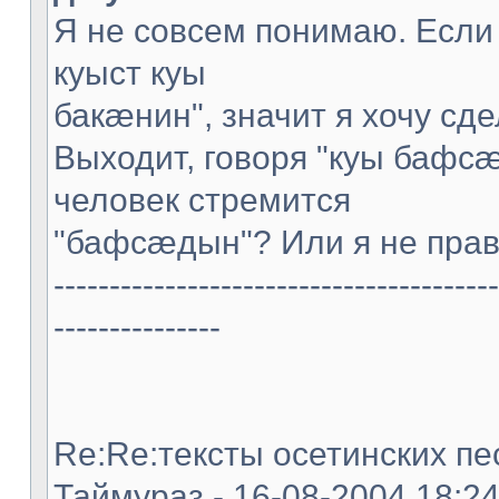
Я не совсем понимаю. Если
куыст куы
бакæнин", значит я хочу сде
Выходит, говоря "куы бафс
человек стремится
"бафсæдын"? Или я не пра
----------------------------------------
---------------
Re:Re:тексты осетинских пес
Таймураз - 16-08-2004 18:2