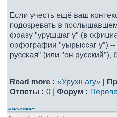
Если учесть ещё ваш контекс
подозревать в послышавшем
фразу "урушшаг у" (в офици
орфографии "уырыссаг у") --
русская" (или "он русский"),
...
Read more :
«Урухшагу»
|
Пр
Ответы :
0 |
Форум :
Переве
Вернуться к началу