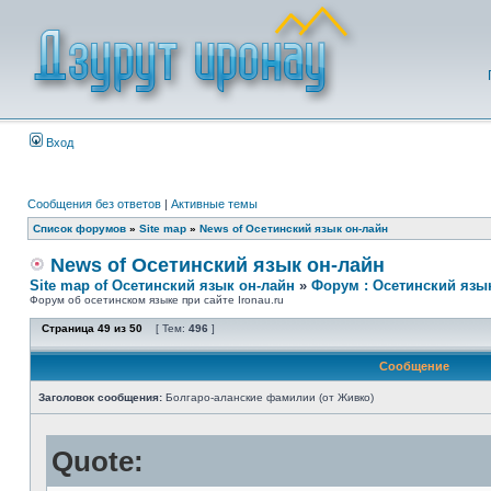
Вход
Сообщения без ответов
|
Активные темы
Список форумов
»
Site map
»
News of Осетинский язык он-лайн
News of Осетинский язык он-лайн
Site map of Осетинский язык он-лайн
»
Форум : Осетинский язы
Форум об осетинском языке при сайте Ironau.ru
Страница
49
из
50
[ Тем:
496
]
Сообщение
Заголовок сообщения:
Болгаро-аланские фамилии (от Живко)
Quote: