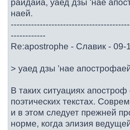
райдайа, уаед дзы 'нае апо
наей.
-----------------------------------------
------------
Re:apostrophe - Славик - 09-
> уаед дзы 'нае апострофае
В таких ситуациях апостроф 
поэтических текстах. Совр
и в этом следует прежней п
норме, когда элизия ведуще