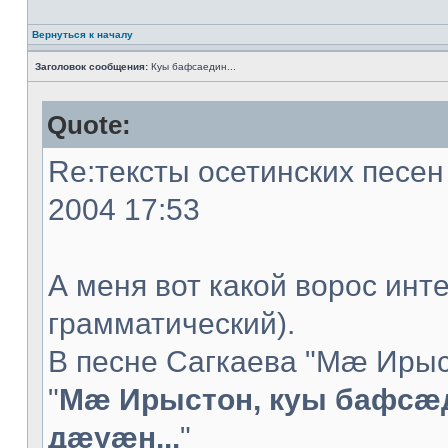
Вернуться к началу
Заголовок сообщения:
Куы бафсаедин...
Quote:
Re:тексты осетинских песен 
2004 17:53
А меня вот какой ворос инт
грамматический).
В песне Сагкаева "Мæ Ирыс
"
Мæ Ирыстон, куы бафсæ
дæуæн...
"