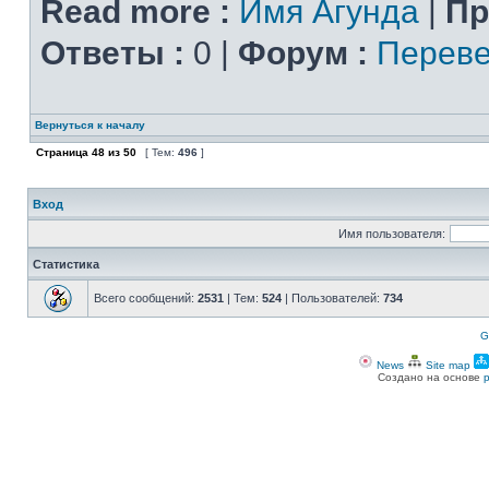
Read more :
Имя Агунда
|
Пр
Ответы :
0 |
Форум :
Переве
Вернуться к началу
Страница
48
из
50
[ Тем:
496
]
Вход
Имя пользователя:
Статистика
Всего сообщений:
2531
| Тем:
524
| Пользователей:
734
G
News
Site map
Создано на основе