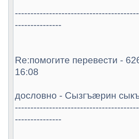
----------------------------------------
---------------
Re:помогите перевести - 626
16:08
дословно - Сызгъæрин сыкъ
----------------------------------------
---------------