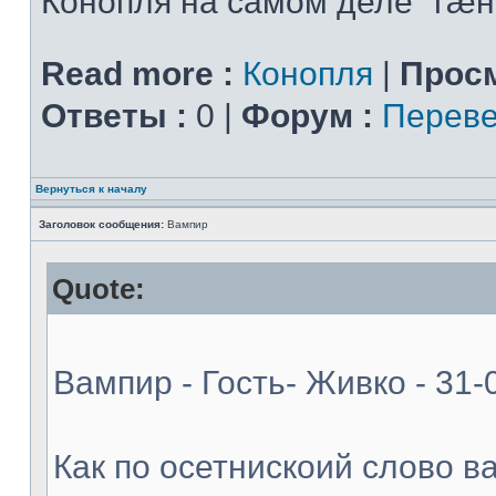
Конопля на самом деле "гæн
Read more :
Конопля
|
Просм
Ответы :
0 |
Форум :
Переве
Вернуться к началу
Заголовок сообщения:
Вампир
Quote:
Вампир - Гость- Живко - 31-
Как по осетнискоий слово в