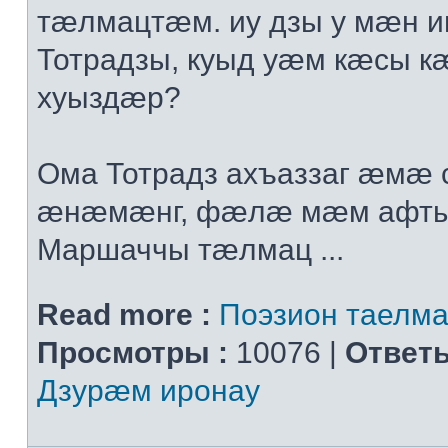
тæлмацтæм. иу дзы у мæн 
Тотрадзы, куыд уæм кæсы к
хуыздæр?
Ома Тотрадз ахъаззаг æмæ с
æнæмæнг, фæлæ мæм афты
Маршаччы тæлмац ...
Read more :
Поэзион таелма
Просмотры :
10076 |
Ответы
Дзурæм иронау