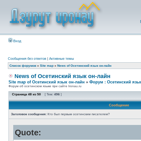
Вход
Сообщения без ответов
|
Активные темы
Список форумов
»
Site map
»
News of Осетинский язык он-лайн
News of Осетинский язык он-лайн
Site map of Осетинский язык он-лайн
»
Форум : Осетинский язы
Форум об осетинском языке при сайте Ironau.ru
Страница
48
из
50
[ Тем:
496
]
Сообщение
Заголовок сообщения:
Кто был первым осетинским писателем?
Quote: