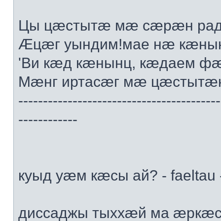
Цы цæстытæ мæ сæрæн радт
Æцæг уындим!мае нæ кæны
'Ви кæд кæнынц, кæдаем ф
Мæнг иртасæг мæ цæстытæн
-----------------------------------------
------------
куыд уæм кæсы ай? - faeltau 
диссаджы тыххæй ма æркæс