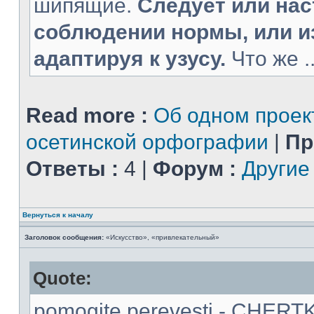
шипящие.
Следует или нас
соблюдении нормы, или и
адаптируя к узусу.
Что же ..
Read more :
Об одном прое
осетинской орфографии
|
Пр
Ответы :
4 |
Форум :
Другие
Вернуться к началу
Заголовок сообщения:
«Искусство», «привлекательный»
Quote:
pomogite perevesti - CHERT