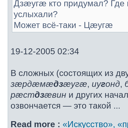
Дзæугæ кто придумал? Где 
услыхали?
Может всё-таки - Цæугæ
19-12-2005 02:34
В сложных (состоящих из дву
зæрдæмæ
дз
æугæ
,
иу
г
онд
,
рæст
дз
æвин
и других нача
озвончается — это такой ...
Read more :
«Искусство», «