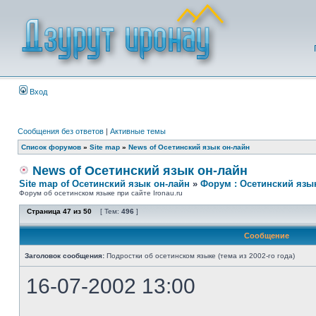
Вход
Сообщения без ответов
|
Активные темы
Список форумов
»
Site map
»
News of Осетинский язык он-лайн
News of Осетинский язык он-лайн
Site map of Осетинский язык он-лайн
»
Форум : Осетинский язы
Форум об осетинском языке при сайте Ironau.ru
Страница
47
из
50
[ Тем:
496
]
Сообщение
Заголовок сообщения:
Подростки об осетинском языке (тема из 2002-го года)
16-07-2002 13:00