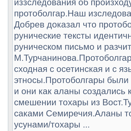
иззследования об произход
протоболгар.Наш изследова
Добрев доказал что протоб
рунические тексты идентич
руническом письмо и разчит
М.Турчанинова.Протоболгар
сходная с осетинская и с я
этносы.Протоболгары были 
и они как аланы создались к
смешении тохары из Вост.Т
саками Семиречия.Аланы то
усунами/тохары ...