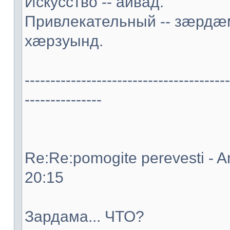
Искусство -- аивад.
Привлекательный -- зæрд
хæрзуынд.
----------------------------------------
---------------
Re:Re:pomogite perevesti - A
20:15
Зардама... ЧТО?