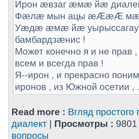
Ирон æвзаг æмæ йæ диалек
Фæлæ мын ацы æÆæÆ мæ т
Уæдæ æмæ йæ уырыссагау 
бамбардзæнис !
Может конечно я и не прав ,
всем и всегда прав !
Я--ирон , и прекрасно поним
иронов , из Южной осетии , .
Read more :
Вгляд простого 
диалект
|
Просмотры :
9801
вопросы