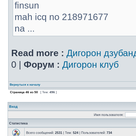
finsun
mah icq no 218971677
na ...
Read more :
Дигорон дзубан
0 |
Форум :
Дигорон клуб
Вернуться к началу
Страница
46
из
50
[ Тем:
496
]
Вход
Имя пользователя:
Статистика
Всего сообщений:
2531
| Тем:
524
| Пользователей:
734