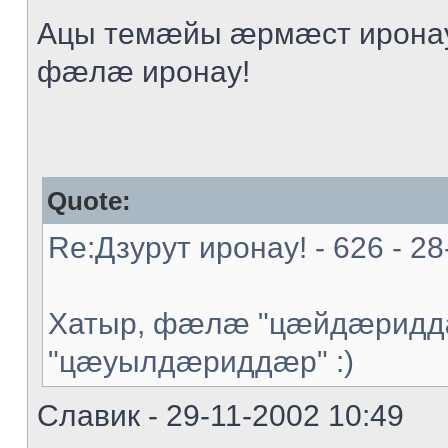
Ацы темæйы æрмæст иронау
фæлæ иронау!
Quote:
Re:Дзурут иронау! - 626 - 28
Хатыр, фæлæ "цæйдæриддæ
"цæуылдæриддæр" :)
Славик - 29-11-2002 10:49