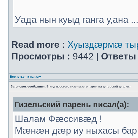
Уада нын куыд ганга у,ана ..
Read more :
Хуыздæрмæ тыр
Просмотры :
9442 |
Ответы 
Вернуться к началу
Заголовок сообщения:
Вгляд простого гизельского парня на дигорский диалект
Гизельский парень писал(а):
Шалам Фæссивæд !
Мæнæн дæр иу ныхасы бар 