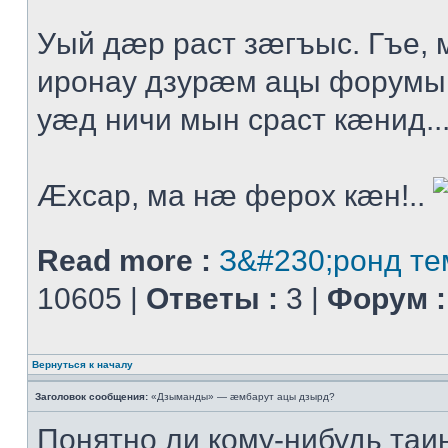
Уый дæр раст зæгъыс. Гъе
иронау дзурæм ацы форумы
уæд ничи мын сраст кæнид..
Æхсар, ма нæ ферох кæн!..
Read more :
З&#230;ронд те
10605 |
Ответы :
3 |
Форум :
Вернуться к началу
Заголовок сообщения:
«Дзыманды» — æмбарут ацы дзырд?
Понятно ли кому-нибудь таи