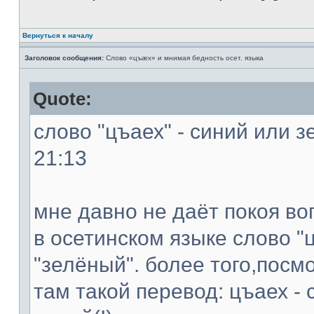
Вернуться к началу
Заголовок сообщения:
Слово «цъæх» и мнимая бедность осет. языка
Quote:
слово "цъаех" - синий или з
21:13
мне давно не даёт покоя во
в осетинском языке слово "ц
"зелёный". более того,посм
там такой перевод: цъаех - 