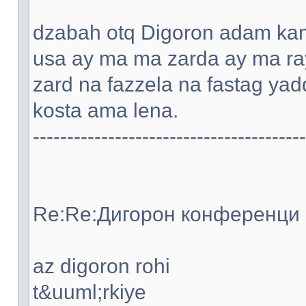
dzabah otq Digoron adam kami
usa ay ma ma zarda ay ma ray
zard na fazzela na fastag ya
kosta ama lena.
----------------------------------------
Re:Re:Дигорон конференци -
az digoron rohi
t&uuml;rkiye