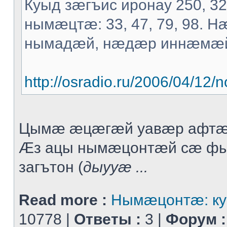
Куыд зæгъис иронау 250, 3
нымæцтæ: 33, 47, 79, 98. 
нымадæй, нæдæр иннæмæ
http://osradio.ru/2006/04/1
Цымæ æцæгæй уавæр афтæ
Æз ацы нымæцонтæй сæ ф
загътон (
дыууæ ...
Read more :
Нымæцонтæ: ку
10778 |
Ответы :
3 |
Форум :