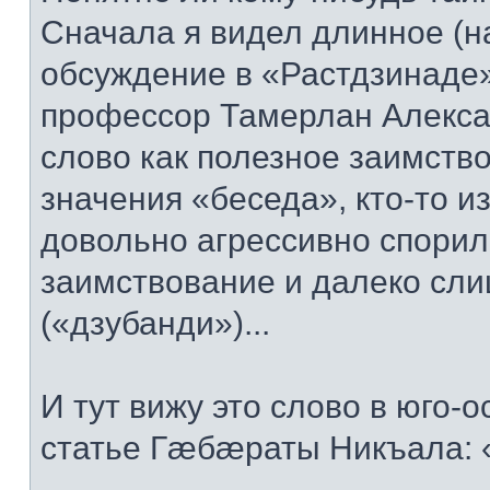
Сначала я видел длинное (на
обсуждение в «Растдзинаде» 
профессор Тамерлан Алекса
слово как полезное заимство
значения «беседа», кто-то и
довольно агрессивно спорил
заимствование и далеко сли
(«дзубанди»)...
И тут вижу это слово в юго-
статье Гæбæраты Никъала: 