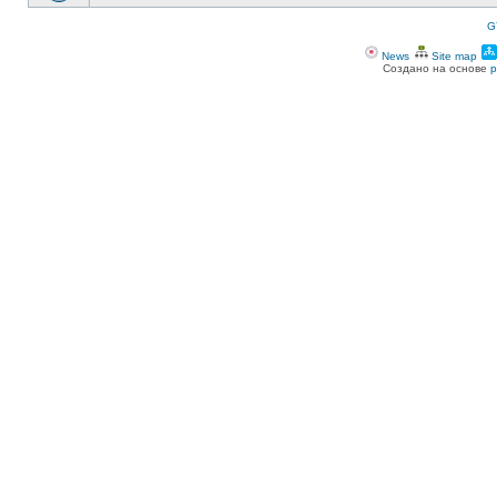
G
News
Site map
Создано на основе