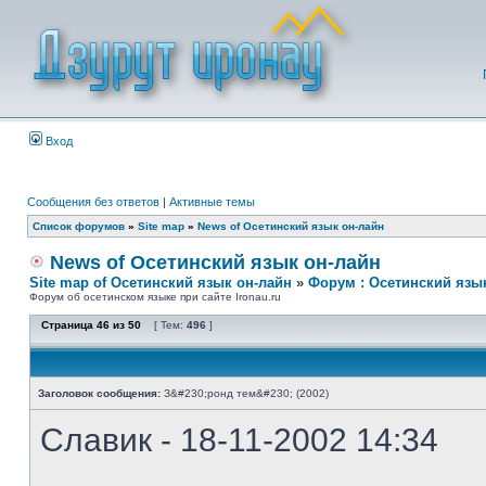
Вход
Сообщения без ответов
|
Активные темы
Список форумов
»
Site map
»
News of Осетинский язык он-лайн
News of Осетинский язык он-лайн
Site map of Осетинский язык он-лайн
»
Форум : Осетинский язы
Форум об осетинском языке при сайте Ironau.ru
Страница
46
из
50
[ Тем:
496
]
Заголовок сообщения:
З&#230;ронд тем&#230; (2002)
Славик - 18-11-2002 14:34