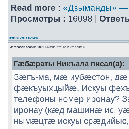
Read more :
«Дзыманды» — 
Просмотры :
16098 |
Ответы
Вернуться к началу
Заголовок сообщения:
Нымæцонтæ: куыд сæ зонæм
Гæбæраты Никъала писал(а):
Зæгъ-ма, мæ иубæстон, дæ
фæкъуыхцыйæ. Искуы фех
телефоны номер иронау? 
иронау (кæд машинæ ис, уæ
нымæцтæ искуы срæдийыс