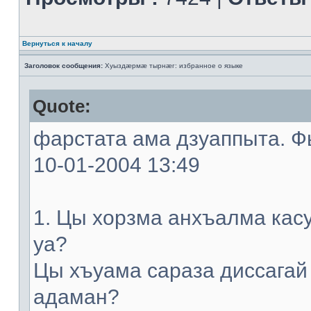
Вернуться к началу
Заголовок сообщения:
Хуыздæрмæ тырнæг: избранное о языке
Quote:
фарстата ама дзуаппыта. Фы
10-01-2004 13:49
1. Цы хорзма анхъалма кас
уа?
Цы хъуама сараза диссагай
адаман?