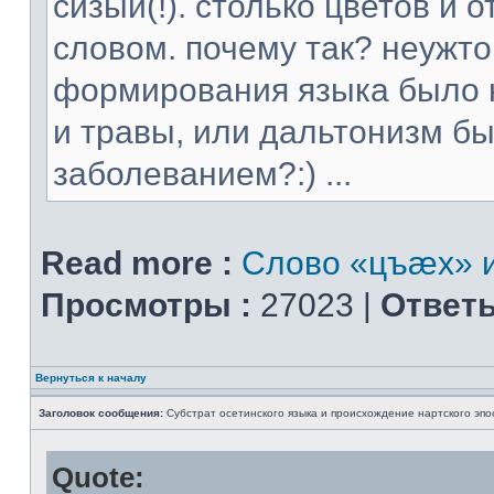
сизый(!). столько цветов и
словом. почему так? неужт
формирования языка было н
и травы, или дальтонизм 
заболеванием?:) ...
Read more :
Слово «цъæх» и
Просмотры :
27023 |
Ответы
Вернуться к началу
Заголовок сообщения:
Субстрат осетинского языка и происхождение нартского эпо
Quote: