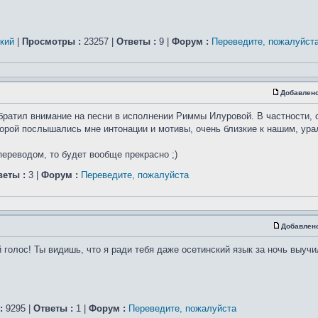
ский
|
Просмотры :
23257 |
Ответы :
9 |
Форум :
Переведите, пожалуйст
Добавлено
 обратил внимание на песни в исполнении Риммы Илуровой. В частности, 
орой послышались мне интонации и мотивы, очень близкие к нашим, ура
переводом, то будет вообще прекрасно ;)
веты :
3 |
Форум :
Переведите, пожалуйста
Добавлен
голос! Ты видишь, что я ради тебя даже осетинский язык за ночь выучил
:
9295 |
Ответы :
1 |
Форум :
Переведите, пожалуйста