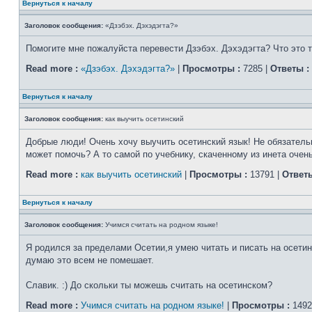
Вернуться к началу
Заголовок сообщения:
«Дзэбэх. Дэхэдэгта?»
Помогите мне пожалуйста перевести Дзэбэх. Дэхэдэгта? Что это т
Read more :
«Дзэбэх. Дэхэдэгта?»
|
Просмотры :
7285 |
Ответы :
Вернуться к началу
Заголовок сообщения:
как выучить осетинский
Добрые люди! Очень хочу выучить осетинский язык! Не обязатель
может помочь? А то самой по учебнику, скаченному из инета очен
Read more :
как выучить осетинский
|
Просмотры :
13791 |
Ответы
Вернуться к началу
Заголовок сообщения:
Учимся считать на родном языке!
Я родился за пределами Осетии,я умею читать и писать на осетин
думаю это всем не помешает.
Славик. :) До скольки ты можешь считать на осетинском?
Read more :
Учимся считать на родном языке!
|
Просмотры :
1492