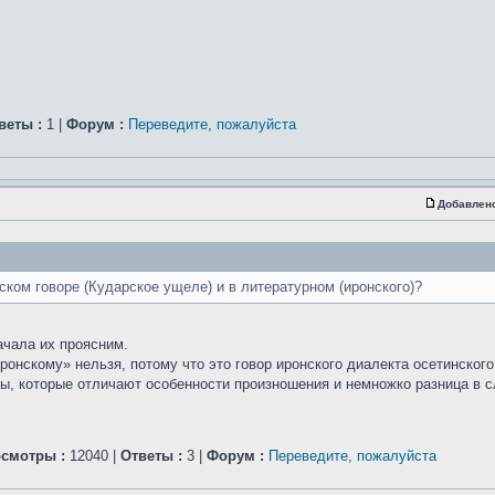
веты :
1 |
Форум :
Переведите, пожалуйста
Добавлен
ком говоре (Кударское ущеле) и в литературном (иронского)?
ачала их проясним.
ронскому» нельзя, потому что это говор иронского диалекта осетинского
ры, которые отличают особенности произношения и немножко разница в с
смотры :
12040 |
Ответы :
3 |
Форум :
Переведите, пожалуйста