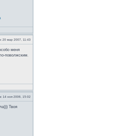
а
:
20 мар 2007, 11:43
особо меня
ло-поволжским.
о:
14 ноя 2006, 15:02
а))) Твоя