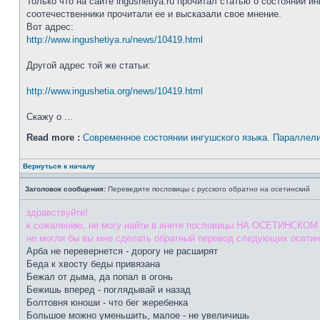
Только что на сайте ingushetiya.ru прочитал статью о состоянии 
соотечественники прочитали ее и высказали свое мнение.
Вот адрес:
http://www.ingushetiya.ru/news/10419.html
Другой адрес той же статьи:
http://www.ingushetia.org/news/10419.html
Скажу о ...
Read more :
Современное состоянии ингушского языка. Параллели
Вернуться к началу
Заголовок сообщения:
Переведите пословицы с русского обратно на осетинский
здравствуйте!
к сожалению, не могу найти в инете пословицы НА ОСЕТИНСКОМ язы
не могли бы вы мне сделать обратный перевод следующих осетин
Арба не перевернется - дорогу не расширят
Беда к хвосту беды привязана
Бежал от дыма, да попал в огонь
Бежишь вперед - поглядывай и назад
Болтовня юноши - что бег жеребенка
Большое можно уменьшить, малое - не увеличишь