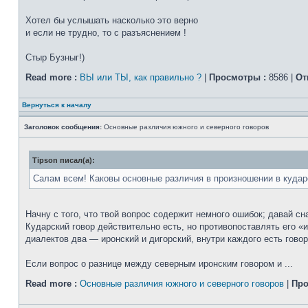
Хотел бы услышать насколько это верно
и если не трудно, то с разъяснением !
Стыр Бузныг!)
Read more :
ВЫ или ТЫ, как правильно ?
|
Просмотры :
8586 |
От
Вернуться к началу
Заголовок сообщения:
Основные различия южного и северного говоров
Tipson писал(а):
Салам всем! Каковы основные различия в произношении в кударс
Начну с того, что твой вопрос содержит немного ошибок; давай сн
Кударский говор действительно есть, но противопоставлять его «и
диалектов два — иронский и дигорский, внутри каждого есть гово
Если вопрос о разнице между северным иронским говором и ...
Read more :
Основные различия южного и северного говоров
|
Про