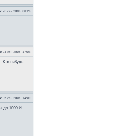
о:
28 сен 2006, 00:26
о:
24 сен 2006, 17:08
. Кто-нибудь
о:
05 сен 2006, 14:09
ы до 1000.И