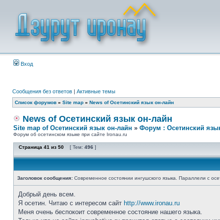
Вход
Сообщения без ответов
|
Активные темы
Список форумов
»
Site map
»
News of Осетинский язык он-лайн
News of Осетинский язык он-лайн
Site map of Осетинский язык он-лайн
»
Форум : Осетинский язы
Форум об осетинском языке при сайте Ironau.ru
Страница
41
из
50
[ Тем:
496
]
Заголовок сообщения:
Современное состоянии ингушского языка. Параллели с осе
Добрый день всем.
Я осетин. Читаю с интересом сайт
http://www.ironau.ru
Меня очень беспокоит современное состояние нашего языка.