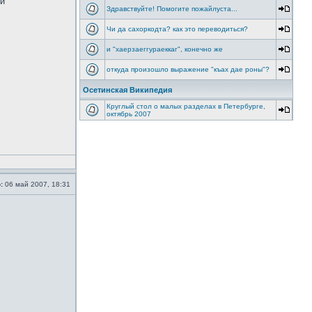
ои
Здравствуйте! Помогите пожайлуста...
Чи да сахоркодта? как это переводиться?
и "хаерзаеггураеккаг", конечно же
откуда произошло выражение "къах дае роны"?
Осетинская Википедия
Круглый стол о малых разделах в Петербурге,
октябрь 2007
:
06 май 2007, 18:31