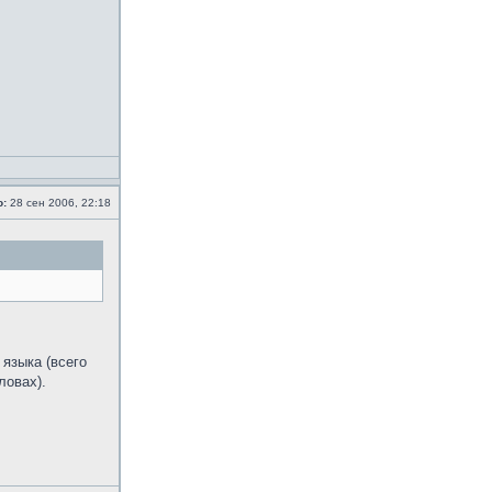
о:
28 сен 2006, 22:18
 языка (всего
ловах).