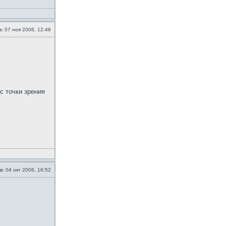
о:
07 ноя 2006, 12:46
с точки зрения
о:
04 окт 2006, 16:52