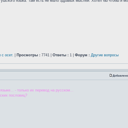
ингушского языка. Там есть не мало здравых мыслей. Хотел бы чтобы и м
 с осет.
|
Просмотры :
7741 |
Ответы :
1 |
Форум :
Другие вопросы
Добавлено
ке... - только их перевод на русском...
ских пословиц?