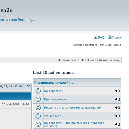
-лайн
е Ironau.ru
сетинская Википедия
FAQ
Поиск
Текущее время: 07 авг 2026, 10:35
Часовой пояс: UTC + 4 часа [ Летнее время ]
Last 10 active topics
Переведите, пожалуйста
40
,
41
,
42
,
43
,
44
...
50
как перевести
Ираттаэ размаэ!
:
26 май 2007, 19:30
Правила этикета (некоторые пожелания)
что значит?
как перевести "дае райсом хорз"? заранее
спасибо!)