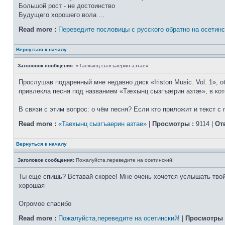
Большой рост - не достоинство
Будущего хорошего вола ...
Read more :
Переведите пословицы с русского обратно на осетин
Вернуться к началу
Заголовок сообщения:
«Таехынц сызгъаерин азтае»
Прослушав подаренный мне недавно диск «Iriston Music. Vol. 1»,
привлекла песня под названием «Тæхынц сызгъæрин азтæ», в кот
В связи с этим вопрос: о чём песня? Если кто приложит и текст с 
Read more :
«Таехынц сызгъаерин азтае»
|
Просмотры :
9114 |
От
Вернуться к началу
Заголовок сообщения:
Пожалуйста,переведите на осетинский!
Ты еще спишь? Вставай скорее! Мне очень хочется услышать твой 
хорошая
Огромое спасибо
Read more :
Пожалуйста,переведите на осетинский!
|
Просмотры 