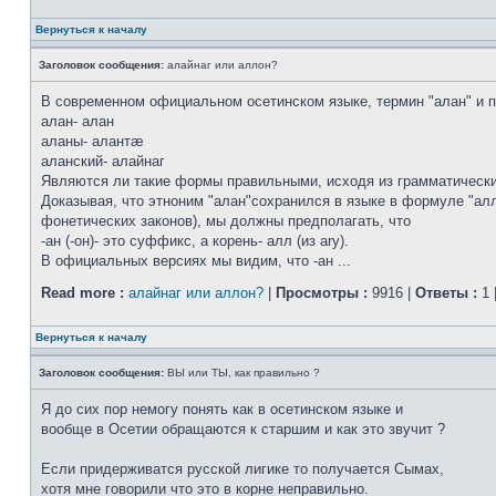
Вернуться к началу
Заголовок сообщения:
алайнаг или аллон?
В современном официальном осетинском языке, термин "алан" и п
алан- алан
аланы- алантæ
аланский- алайнаг
Являются ли такие формы правильными, исходя из грамматических
Доказывая, что этноним "алан"сохранился в языке в формуле "алло
фонетических законов), мы должны предполагать, что
-ан (-он)- это суффикс, а корень- алл (из ary).
В официальных версиях мы видим, что -ан ...
Read more :
алайнаг или аллон?
|
Просмотры :
9916 |
Ответы :
1 
Вернуться к началу
Заголовок сообщения:
ВЫ или ТЫ, как правильно ?
Я до сих пор немогу понять как в осетинском языке и
вообще в Осетии обращаются к старшим и как это звучит ?
Если придерживатся русской лигике то получается Сымах,
хотя мне говорили что это в корне неправильно.