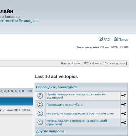
-лайн
е Ironau.ru
сетинская Википедия
FAQ
Поиск
Текущее время: 08 авг 2026, 22:08
Часовой пояс: UTC + 4 часа [ Летнее время ]
Last 10 active topics
Переведите, пожалуйста
,
2
,
3
,
4
,
5
,
6
,
7
,
8
...
50
Нужна помощь в переводе с русского на
осетинский
Переведите пожалуйста!
о:
26 ноя 2014, 00:44
перевод не существующих в осетинском слов
«очень ждала» с русского на осетинский
(иронский)
Другие вопросы