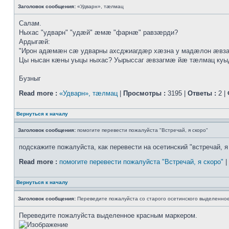
Заголовок сообщения:
«Удварн», тæлмац
Салам.
Ныхас "удварн" "удæй" æмæ "фарнæ" равзæрди?
Ардыгæй:
"Ирон адæмæн сæ удварны ахсджиагдæр хæзна у мадæлон æвза
Цы нысан кæны уыцы ныхас? Уырыссаг æвзагмæ йæ тæлмац куы
Бузныг
Read more :
«Удварн», тæлмац
|
Просмотры :
3195 |
Ответы :
2 |
Вернуться к началу
Заголовок сообщения:
помогите перевести пожалуйста "Встречай, я скоро"
подскажите пожалуйста, как перевести на осетинский "встречай, я 
Read more :
помогите перевести пожалуйста "Встречай, я скоро"
|
Вернуться к началу
Заголовок сообщения:
Переведите пожалуйста со старого осетинского выделенно
Переведите пожалуйста выделенное красным маркером.