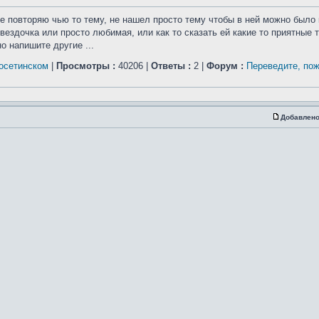
же повторяю чью то тему, не нашел просто тему чтобы в ней можно было 
ездочка или просто любимая, или как то сказать ей какие то приятные 
о напишите другие ...
осетинском
|
Просмотры :
40206 |
Ответы :
2 |
Форум :
Переведите, по
Добавлено