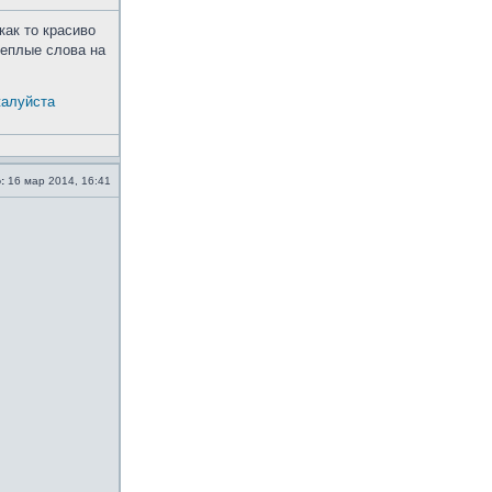
как то красиво
теплые слова на
жалуйста
:
16 мар 2014, 16:41