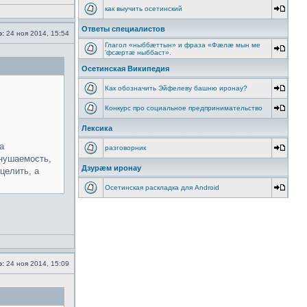
как выучить осетинский
Ответы специалистов
о:
24 ноя 2014, 15:54
Глагол «ныббæттын» и фраза «Фæлæ мын ме
’фсæртæ ныббаст».
Осетинская Википедия
Как обозначить Эйфелеву башню иронау?
Конкурс про социальное предпринимательство
Лексика
а
разговорник
внушаемость,
Дзурæм иронау
целить, а
Осетинская раскладка для Android
о:
24 ноя 2014, 15:09