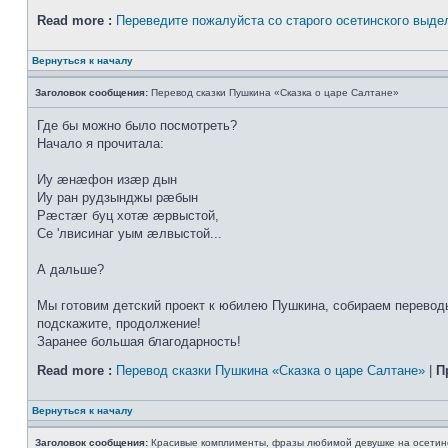
Read more :
Переведите пожалуйста со старого осетинского выде
Вернуться к началу
Заголовок сообщения:
Перевод сказки Пушкина «Сказка о царе Салтане»
Где бы можно было посмотреть?
Начало я прочитала:
Иу æнæфон изæр дын
Иу ран рудзынджы рæбын
Рæстæг буц хотæ æрвыстой,
Се 'лвисинаг уым æлвыстой...
А дальше?
Мы готовим детский проект к юбилею Пушкина, собираем переводы
подскажите, продолжение!
Заранее большая благодарность!
Read more :
Перевод сказки Пушкина «Сказка о царе Салтане»
|
П
Вернуться к началу
Заголовок сообщения:
Красивые комплименты, фразы любимой девушке на осетин