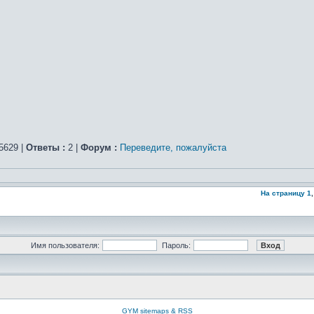
5629 |
Ответы :
2 |
Форум :
Переведите, пожалуйста
На страницу
1
Имя пользователя:
Пароль:
GYM sitemaps & RSS