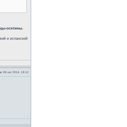
зцы-осетины.
кий и испанский
о:
09 окт 2014, 19:12