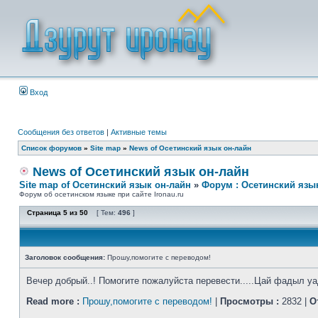
Вход
Сообщения без ответов
|
Активные темы
Список форумов
»
Site map
»
News of Осетинский язык он-лайн
News of Осетинский язык он-лайн
Site map of Осетинский язык он-лайн
»
Форум : Осетинский язы
Форум об осетинском языке при сайте Ironau.ru
Страница
5
из
50
[ Тем:
496
]
Заголовок сообщения:
Прошу,помогите с переводом!
Вечер добрый..! Помогите пожалуйста перевести.....Цай фадыл 
Read more :
Прошу,помогите с переводом!
|
Просмотры :
2832 |
О