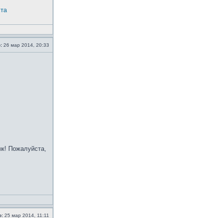
ста
:
26 мар 2014, 20:33
ык! Пожалуйста,
о:
25 мар 2014, 11:11