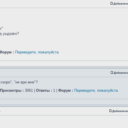
Добавлен
г"
д уыдзæн?
Форум :
Переведите, пожалуйста
Добавлен
скоро", "не ври мне"?
Просмотры :
3061 |
Ответы :
1 |
Форум :
Переведите, пожалуйста
е
Добавлено