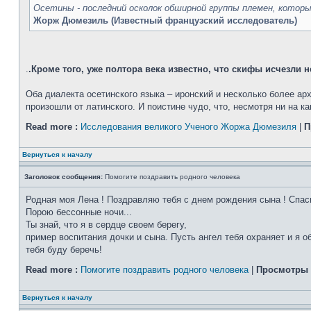
Oсетины - последний осколок обширной группы племен, котор
Жорж Дюмезиль (Известный французский исследователь)
.
.Кроме того, уже полтора века известно, что скифы исчезли
Оба диалекта осетинского языка – иронский и несколько более арх
произошли от латинского. И поистине чудо, что, несмотря ни на ка
Read more :
Исследования великого Ученого Жоржа Дюмезиля
|
П
Вернуться к началу
Заголовок сообщения:
Помогите поздравить родного человека
Родная моя Лена ! Поздравляю тебя с днем рождения сына ! Спасиб
Порою бессонные ночи...
Ты знай, что я в сердце своем берегу,
пример воспитания дочки и сына. Пусть ангел тебя охраняет и я о
тебя буду беречь!
Read more :
Помогите поздравить родного человека
|
Просмотры 
Вернуться к началу