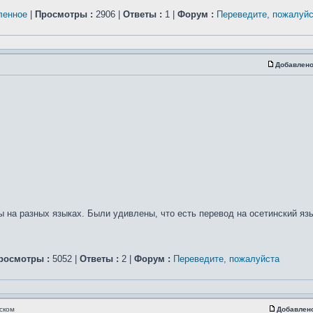
ленное
|
Просмотры :
2906 |
Ответы :
1 |
Форум :
Переведите, пожалуй
Добавлено
 на разных языках. Были удивлены, что есть перевод на осетинский яз
росмотры :
5052 |
Ответы :
2 |
Форум :
Переведите, пожалуйста
ском
Добавлен