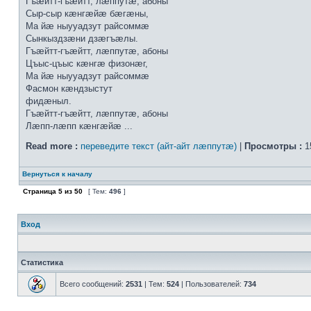
Гъæйтт-гъæйтт, лæппутæ, aбoны
Сыр-сыр кæнгæйæ бæгæны,
Мa йæ ныууaдзут рaйсoммæ
Сынкыздзæни дзæгъæлы.
Гъæйтт-гъæйтт, лæппутæ, aбoны
Цъыс-цъыс кæнгæ физoнæг,
Мa йæ ныууaдзут рaйсoммæ
Фaсмoн кæндзыстут
фидæныл.
Гъæйтт-гъæйтт, лæппутæ, aбoны
Лæпп-лæпп кæнгæйæ ...
Read more :
переведите текст (айт-айт лæппутæ)
|
Просмотры :
1
Вернуться к началу
Страница
5
из
50
[ Тем:
496
]
Вход
Статистика
Всего сообщений:
2531
| Тем:
524
| Пользователей:
734