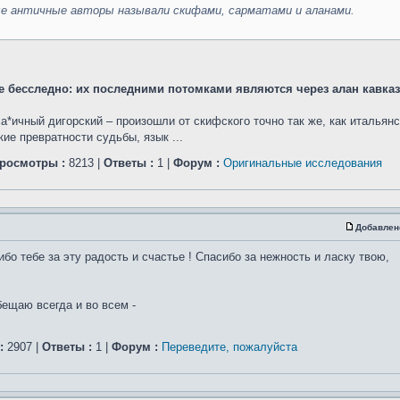
ые античные авторы называли скифами, сарматами и аланами.
 не бесследно: их последними потомками являются через алан кавка
а*ичный дигорский – произошли от скифского точно так же, как итальянс
кие превратности судьбы, язык ...
росмотры :
8213 |
Ответы :
1 |
Форум :
Оригинальные исследования
Добавлен
о тебе за эту радость и счастье ! Спасибо за нежность и ласку твою,
бещаю всегда и во всем -
:
2907 |
Ответы :
1 |
Форум :
Переведите, пожалуйста