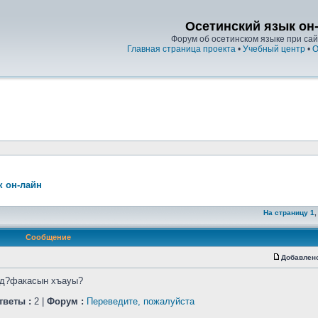
Осетинский язык он
Форум об осетинском языке при сайт
Главная страница проекта
•
Учебный центр
•
О
к он-лайн
На страницу
1
Сообщение
Добавлен
уад?факасын хъауы?
тветы :
2 |
Форум :
Переведите, пожалуйста