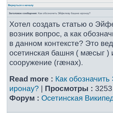
Вернуться к началу
Заголовок сообщения:
Как обозначить Эйфелеву башню иронау?
Хотел создать статью о Эйф
возник вопрос, а как обознач
в данном контексте? Это вед
осетинская башня ( мæсыг ) 
сооружение (гæнах).
Read more :
Как обозначить
иронау?
|
Просмотры :
3253
Форум :
Осетинская Википе