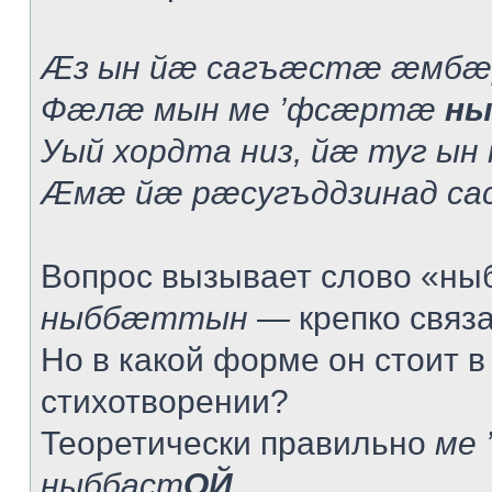
Æз ын йæ сагъæстæ æмбæ
Фæлæ мын ме ’фсæртæ
ны
Уый хордта низ, йæ туг ын
Æмæ йæ рæсугъддзинад са
Вопрос вызывает слово «ныб
ныббæттын
— крепко связат
Но в какой форме он стоит в
стихотворении?
Теоретически правильно
ме 
ныббаст
ОЙ
.