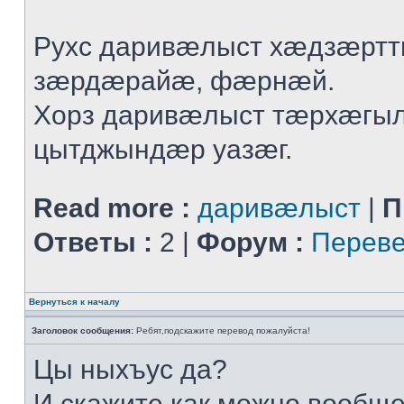
Рухс даривæлыст хæдзæрт
зæрдæрайæ, фæрнæй.
Хорз даривæлыст тæрхæгы
цытджындæр уазæг.
Read more :
даривæлыст
|
П
Ответы :
2 |
Форум :
Переве
Вернуться к началу
Заголовок сообщения:
Ребят,подскажите перевод пожалуйста!
Цы ныхъус да?
И скажите,как можно вообщ