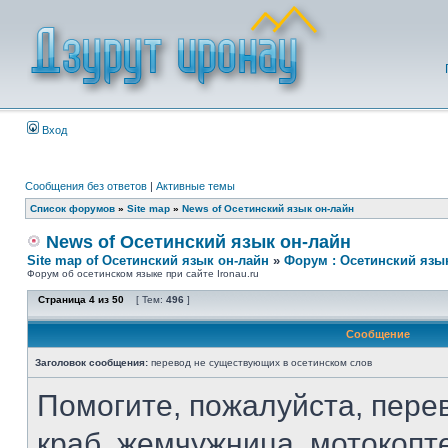
Вход
Сообщения без ответов
|
Активные темы
Список форумов
»
Site map
»
News of Осетинский язык он-лайн
News of Осетинский язык он-лайн
Site map of Осетинский язык он-лайн
»
Форум : Осетинский язы
Форум об осетинском языке при сайте Ironau.ru
Страница
4
из
50
[ Тем:
496
]
Сообщение
Заголовок сообщения:
перевод не существующих в осетинском слов
Помогите, пожалуйста, перев
краб, жемчужница, мотокопт