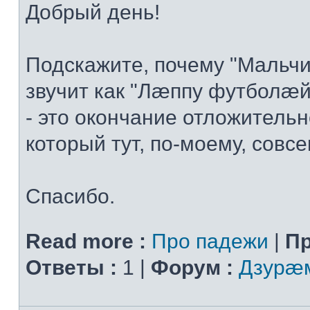
Добрый день!
Подскажите, почему "Мальчи
звучит как "Лæппу футболæй
- это окончание отложительн
который тут, по-моему, совсем
Спасибо.
Read more :
Про падежи
|
Пр
Ответы :
1 |
Форум :
Дзурæм