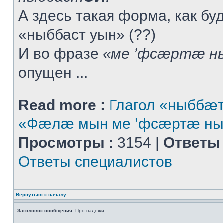
А здесь такая форма, как буд
«ныббаст уын» (??)
И во фразе
«ме ’фсæртæ н
опущен ...
Read more :
Глагол «ныббæт
«Фæлæ мын ме ’фсæртæ ны
Просмотры :
3154 |
Ответы 
Ответы специалистов
Вернуться к началу
Заголовок сообщения:
Про падежи