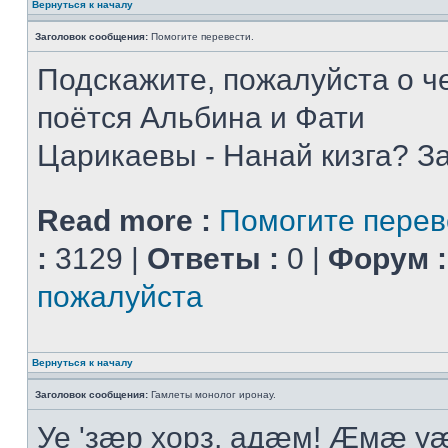
Вернуться к началу
Заголовок сообщения:
Помогите перевести.
Подскажите, пожалуйста о че
поётся Альбина и Фати
Царикаевы - Нанай кизга? З
Read more :
Помогите перев
:
3129 |
Ответы :
0 |
Форум :
пожалуйста
Вернуться к началу
Заголовок сообщения:
Гамлеты монолог иронау.
Уе 'зæр хорз, адæм! Æмæ у