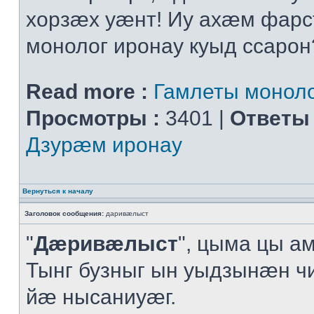
хорзæх уæнт! Иу ахæм фарс
монолог иронау куыд ссарон
Read more :
Гамлеты моноло
Просмотры :
3401 |
Ответы 
Дзурæм иронау
Вернуться к началу
Заголовок сообщения:
даривæлыст
"
Дæривæлыст
", цыма цы а
Тынг бузныг ын уыдзынæн ч
йæ нысаниуæг.