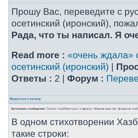
Прошу Вас, переведите с рус
осетинский (иронский), пожал
Рада, что ты написал. Я оч
Read more :
«очень ждала» с
осетинский (иронский)
|
Прос
Ответы :
2 |
Форум :
Переве
Вернуться к началу
Заголовок сообщения:
Глагол «ныббæттын» и фраза «Фæлæ мын ме ’фсæртæ ныб
В одном стихотворении Хазб
такие строки: