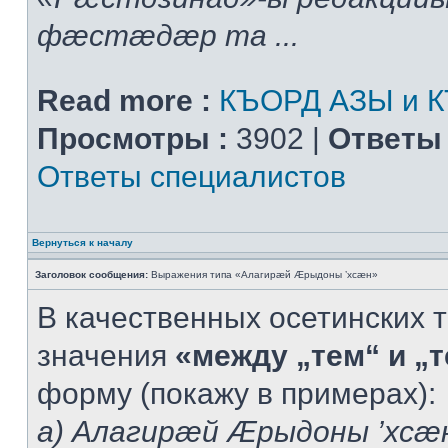
фæстæдæр та ...
Read more :
КЪОРД АЗЫ и 
Просмотры :
3902 |
Ответы 
Ответы специалистов
Вернуться к началу
Заголовок сообщения:
Выражения типа «Алагирæй Æрыдоны ’хсæн»
В качественных осетинских т
значения
«между „тем“ и „
форму (покажу в примерах):
а) Алагирæй Æрыдоны ’хсæ