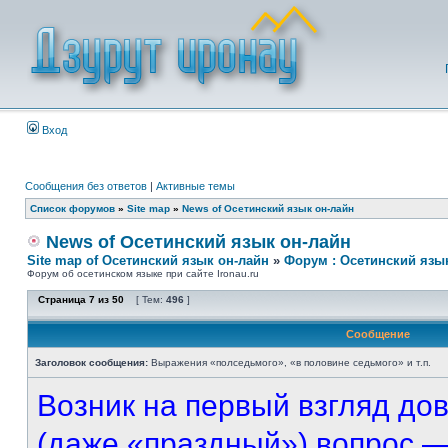
Вход
Сообщения без ответов
|
Активные темы
Список форумов
»
Site map
»
News of Осетинский язык он-лайн
News of Осетинский язык он-лайн
Site map of Осетинский язык он-лайн
»
Форум : Осетинский язы
Форум об осетинском языке при сайте Ironau.ru
Страница
7
из
50
[ Тем:
496
]
Сообщение
Заголовок сообщения:
Выражения «полседьмого», «в половине седьмого» и т.п.
Возник на первый взгляд до
(даже «праздный») вопрос — 