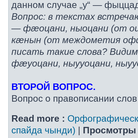
данном случае „у“ — фыцца
Вопрос: в текстах встреча
— фæоцани, ныоцани (от 
кæнын (от междометия офф
писать такие слова? Види
фæуоцани, ныууоцани, ны
ВТОРОЙ ВОПРОС.
Вопрос о правописании слов т
Read more :
Орфографическ
спайда чынди)
|
Просмотры 