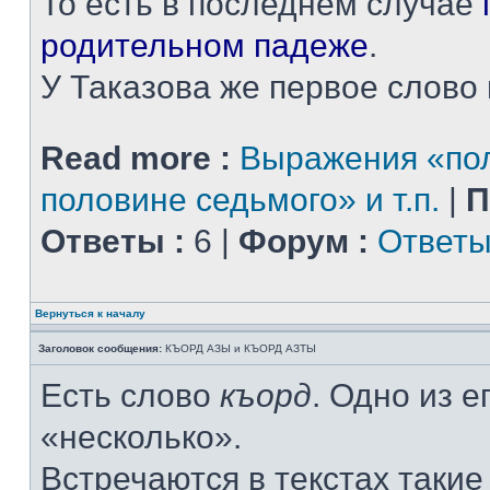
То есть в последнем случае
родительном падеже
.
У Таказова же первое слово н
Read more :
Выражения «пол
половине седьмого» и т.п.
|
П
Ответы :
6 |
Форум :
Ответы
Вернуться к началу
Заголовок сообщения:
КЪОРД АЗЫ и КЪОРД АЗТЫ
Есть слово
къорд
. Одно из 
«несколько».
Встречаются в текстах таки