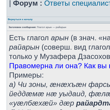
|
Форум :
Ответы специалис
Вернуться к началу
Заголовок сообщения:
Глагол арын — райарын
Есть глагол
арын
(в знач. «н
райарын
(соверш. вид глаго
только у Музафера Дзасохов
Правомерна ли она? Как вы 
Примеры:
а) Чи зоны, æнæхъæн фарс
йеддæмæ нæ уыдаид, фæлæ
«уæлбæхæй» дæр
райардт