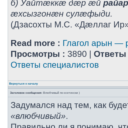
б) Уайтæккæ дæр æй
райа
æхсызгонæн сулæфыди.
(Дзасохты М.С. «Дæллаг Ир»
Read more :
Глагол арын —
Просмотры :
3890 |
Ответы 
Ответы специалистов
Вернуться к началу
Заголовок сообщения:
Влюбчивый по-осетински )
Задумался над тем, как буде
«влюбчивый»
.
Правильно ли я понимаю, ч