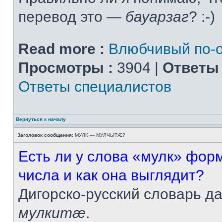
перевод это —
бауарзаг
? :-)
Read more :
Влюбчивый по-о
Просмотры :
3904 |
Ответы 
Ответы специалистов
Вернуться к началу
Заголовок сообщения:
МУЛК — МУЛЧЫТÆ?
Есть ли у слова «мулк» фор
числа и как она выглядит?
Дигорско-русский словарь д
мулкитæ
.