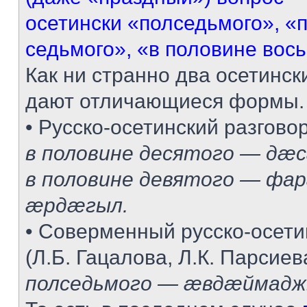
осетински «полседьмого», «
седьмого», «в половине восьм
Как ни странно два осетинск
дают отличающиеся формы.
• Русско-осетинский разговор
в половине десятого — дæ
в половине девятого — ф
æрдæгыл.
• Соверменный русско-осети
(Л.Б. Гацалова, Л.К. Парсиев
полседьмого — æвдæймад