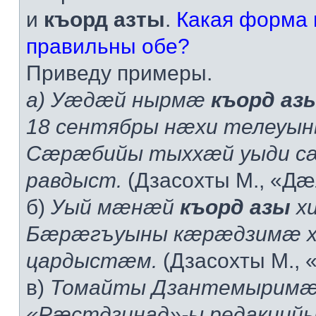
и
къорд азты
.
Какая форма 
правильны обе?
Приведу примеры.
а) Уæдæй нырмæ
къорд аз
18 сентябры нæхи телеуы
Сæрæбийы тыххæй уыди с
равдыст.
(Дзасохты М., «Дæ
б)
Уый мæнæй
къорд азы
хи
Бæрæгъуыны кæрæдзимæ 
цардыстæм.
(Дзасохты М., 
в)
Томайты Дзантемырим
«Рæстдзинад»-ы редакций