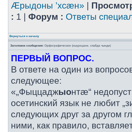
Æрыдоны ’хсæн»
|
Просмот
:
1 |
Форум :
Ответы специа
Вернуться к началу
Заголовок сообщения:
Орфографическое (ныууоцани, спайда чынди)
ПЕРВЫЙ ВОПРОС.
В ответе на один из вопросо
следующее:
«„Фыццадж
ыо
нтæ“ недопус
осетинский язык не любит „з
следующих друг за другом г
ними, как правило, вставляется