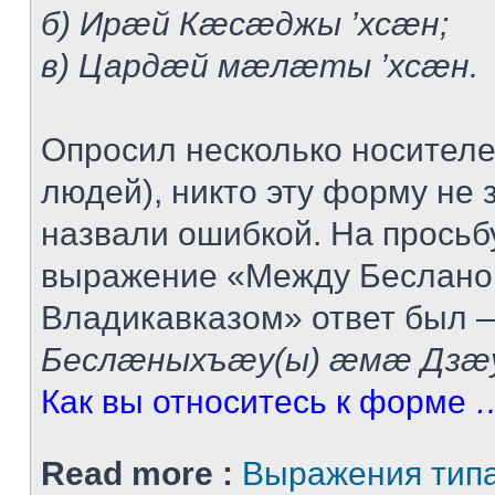
б) Ирæй Кæсæджы ’хсæн;
в) Цардæй мæлæты ’хсæн.
Опросил несколько носител
людей), никто эту форму не 
назвали ошибкой. На просьб
выражение «Между Беслано
Владикавказом» ответ был 
Беслæныхъæу(ы) æмæ Дзæу
Как вы относитесь к форме
…
Read more :
Выражения тип