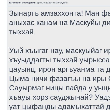
Заголовок сообщения:
Дины хабартæ Мæскуыйы
Зынаргъ амзаххонта! Ман ф
аныхас канам на Маскуйы д
тыххай.
Уый хъыгаг нау, маскуыйаг и
хъуыддагты тыххай уырысса
цауынц, ирон аргъуанма та 
Цыма ничи фазагъы на иры 
Сауырмаг ницы пайда у уыц
хъауы хорз сауджынай? Уад
уат цыфанды адамыхаттай д