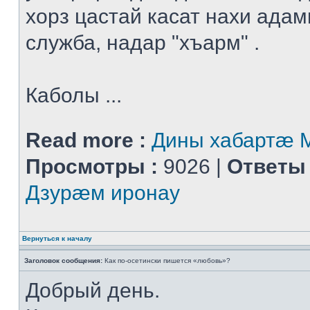
хорз цастай касат нахи адам
служба, надар "хъарм" .
Каболы ...
Read more :
Дины хабартæ
Просмотры :
9026 |
Ответы 
Дзурæм иронау
Вернуться к началу
Заголовок сообщения:
Как по-осетински пишется «любовь»?
Добрый день.