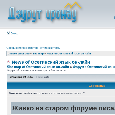
Вход
Сообщения без ответов
|
Активные темы
Список форумов
»
Site map
»
News of Осетинский язык он-лайн
News of Осетинский язык он-лайн
Site map of Осетинский язык он-лайн
»
Форум : Осетинский язы
Форум об осетинском языке при сайте Ironau.ru
Страница
50
из
50
[ Тем:
496
]
Сообщение
Заголовок сообщения:
Есть ли в осетинском языке падежи?
Живко на старом форуме писал