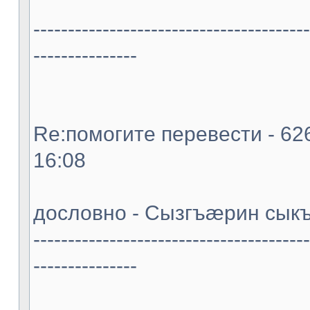
----------------------------------------
---------------
Re:помогите перевести - 626
16:08
дословно - Сызгъæрин сыкъ
----------------------------------------
---------------