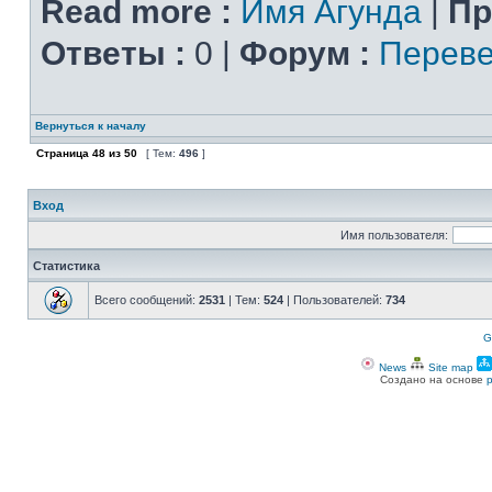
Read more :
Имя Агунда
|
Пр
Ответы :
0 |
Форум :
Переве
Вернуться к началу
Страница
48
из
50
[ Тем:
496
]
Вход
Имя пользователя:
Статистика
Всего сообщений:
2531
| Тем:
524
| Пользователей:
734
G
News
Site map
Создано на основе