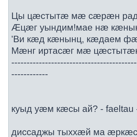
Цы цæстытæ мæ сæрæн радт
Æцæг уындим!мае нæ кæны
'Ви кæд кæнынц, кæдаем ф
Мæнг иртасæг мæ цæстытæн
-----------------------------------------
------------
куыд уæм кæсы ай? - faeltau 
диссаджы тыххæй ма æркæс