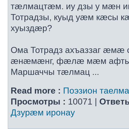
тæлмацтæм. иу дзы у мæн 
Тотрадзы, куыд уæм кæсы к
хуыздæр?
Ома Тотрадз ахъаззаг æмæ с
æнæмæнг, фæлæ мæм афты
Маршаччы тæлмац ...
Read more :
Поэзион таелма
Просмотры :
10071 |
Ответы
Дзурæм иронау