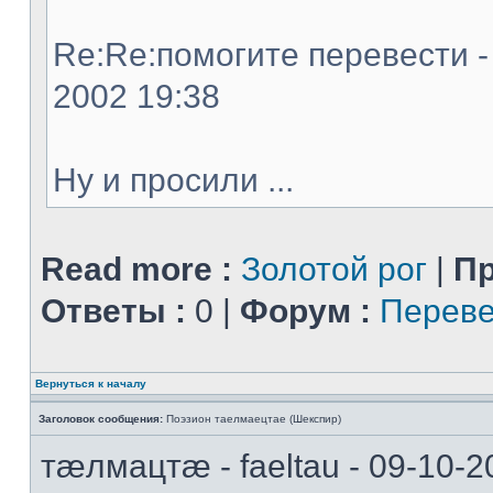
Re:Re:помогите перевести - 
2002 19:38
Ну и просили ...
Read more :
Золотой рог
|
Пр
Ответы :
0 |
Форум :
Переве
Вернуться к началу
Заголовок сообщения:
Поэзион таелмаецтае (Шекспир)
тæлмацтæ - faeltau - 09-10-2