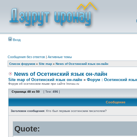
Вход
Сообщения без ответов
|
Активные темы
Список форумов
»
Site map
»
News of Осетинский язык он-лайн
News of Осетинский язык он-лайн
Site map of Осетинский язык он-лайн
»
Форум : Осетинский язы
Форум об осетинском языке при сайте Ironau.ru
Страница
48
из
50
[ Тем:
496
]
Сообщение
Заголовок сообщения:
Кто был первым осетинским писателем?
Quote: