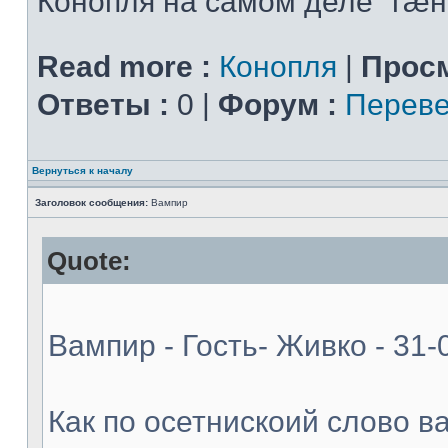
Конопля на самом деле "гæн
Read more :
Конопля
|
Просм
Ответы :
0 |
Форум :
Переве
Вернуться к началу
Заголовок сообщения:
Вампир
Quote:
Вампир - Гость- Живко - 31-
Как по осетнискоий слово в