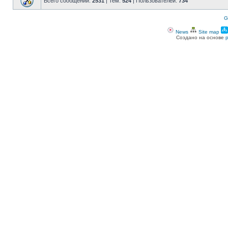
Всего сообщений:
2531
| Тем:
524
| Пользователей:
734
G
News
Site map
Создано на основе