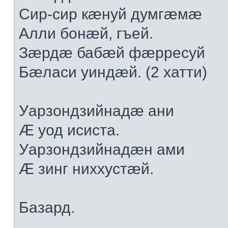
Сир-сир кæнуй думгæмæ
Алли бонæй, гъей.
Зæрдæ бабæй фæрресуй
Бæласи уиндæй. (2 хатти)
Уарзондзийнадæ ани
Æ уод исиста.
Уарзондзийнадæн ами
Æ зинг ниххустæй.
Базард.