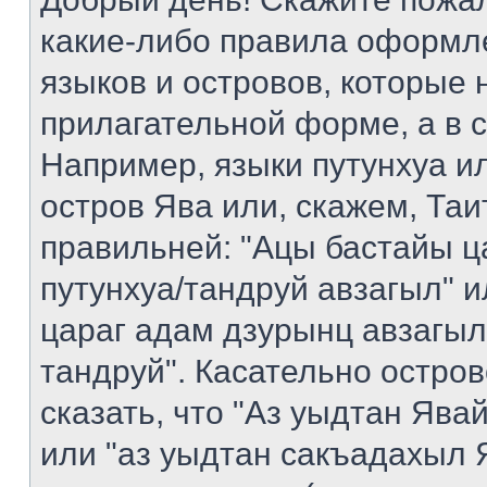
какие-либо правила оформл
языков и островов, которые 
прилагательной форме, а в 
Например, языки путунхуа ил
остров Ява или, скажем, Таи
правильней: "Ацы бастайы ц
путунхуа/тандруй авзагыл" 
цараг адам дзурынц авзагыл
тандруй". Касательно остро
сказать, что "Аз уыдтан Яв
или "аз уыдтан сакъадахыл Я