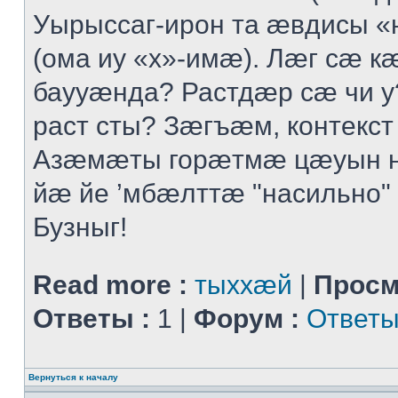
Уырыссаг-ирон та ӕвдисы «
(ома иу «х»-имӕ). Лӕг сӕ 
баууӕнда? Растдӕр сӕ чи 
раст сты? Зӕгъӕм, контекст
Азӕмӕты горӕтмӕ цӕуын 
йӕ йе ’мбӕлттӕ "насильно" 
Бузныг!
Read more :
тыххӕй
|
Просм
Ответы :
1 |
Форум :
Ответы
Вернуться к началу