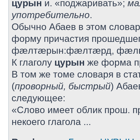
цурын
и. «поджаривать»;
ма
употребительно
.
Обычно Абаев в этом словар
форму причастия прошедшег
фæлтæрын:фæлтæрд, фæлв
К глаголу
цурын
же форма пр
В том же томе словаря в ста
(
проворный, быстрый
) Абае
следующее:
«Слово имеет облик прош. п
некоего глагола ...