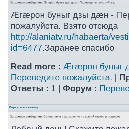
Заголовок сообщения:
Æгæрон буныг дзы дæн - Переведите пожалуйста.
Æгæрон буныг дзы дæн - Пе
пожалуйста. Взято отсюда
http://alaniatv.ru/habaerta/vesti
id=6477
.Заранее спасибо
Read more :
Æгæрон буныг д
Переведите пожалуйста.
|
П
Ответы :
1 |
Форум :
Переве
Вернуться к началу
Заголовок сообщения:
Склонения и оформление названий языков и островов
Добрый день! Скажите пожал