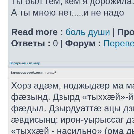
Ты был тем, кем я дорожила.
А ты мною нет.....и не надо
Read more :
боль души
|
Про
Ответы :
0 |
Форум :
Переве
Вернуться к началу
Заголовок сообщения:
тыххӕй
Хорз адӕм, ноджыдӕр ма м
фӕзынд. Дзырд «тыххӕй»-
фӕдыл. Дзырдуаттӕ ацы дз
ӕвдисынц: ирон-уырыссаг д
«тыххӕй - насильно» (ома д