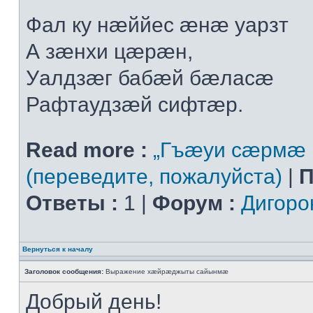
Фал ку нæййес æнæ уарзт
А зæнхи цæрæн,
Уалдзæг бабæй бæласæ
Рафтаудзæй сифтæр.
Read more :
„Гъæуи сæрмæ 
(переведите, пожалуйста)
|
П
Ответы :
1 |
Форум :
Дигоро
Вернуться к началу
Заголовок сообщения:
Выражение хæйрæджыты сайынмæ
Добрый день!