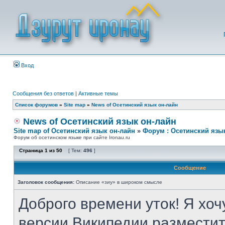
Вход
Сообщения без ответов
|
Активные темы
Список форумов
»
Site map
»
News of Осетинский язык он-лайн
News of Осетинский язык он-лайн
Site map of Осетинский язык он-лайн
»
Форум : Осетинский язы
Форум об осетинском языке при сайте Ironau.ru
Страница
1
из
50
[ Тем:
496
]
Сообщение
Заголовок сообщения:
Описание «зиу» в широком смысле
Доброго времени уток! Я хоч
версии Википедии разместит