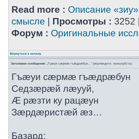
Read more :
Описание «зиу»
смысле
|
Просмотры :
3252 
Форум :
Оригинальные иссл
Вернуться к началу
Заголовок сообщения:
„Гъæуи сæрмæ гъæдрæбун...“ (переведите, пожалуйста)
Гъæуи сæрмæ гъæдрæбун
Седзæрæй лæууй,
Æ рæзти ку рацæун
Зæрдæристæй æз…
Базард: