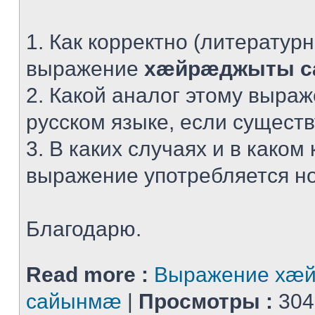
1. Как корректно (литератур
выражение
хæйрæджыты 
2. Какой аналог этому выра
русском языке, если сущест
3. В каких случаях и в каком 
выражение употребляется н
Благодарю.
Read more :
Выражение хæ
сайынмæ
|
Просмотры :
304