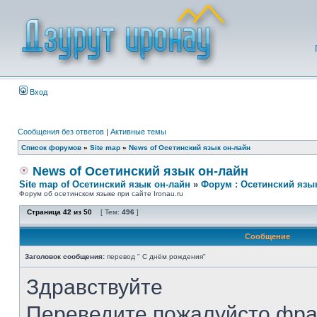
Вход
Сообщения без ответов
|
Активные темы
Список форумов
»
Site map
»
News of Осетинский язык он-лайн
News of Осетинский язык он-лайн
Site map of Осетинский язык он-лайн
»
Форум : Осетинский язы
Форум об осетинском языке при сайте Ironau.ru
Страница
42
из
50
[ Тем:
496
]
Сообщение
Заголовок сообщения:
перевод " С днём рождения"
Здравствуйте
Переведите пожалуйсто фра