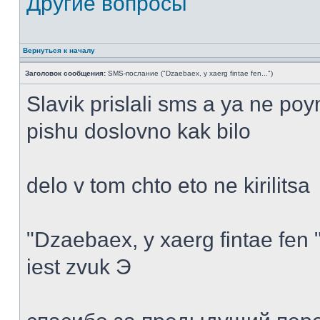
Другие вопросы
Вернуться к началу
Заголовок сообщения:
SMS-послание ("Dzaebaex, y xaerg fintae fen...")
Slavik prislali sms a ya ne po
pishu doslovno kak bilo
delo v tom chto eto ne kirilitsa
"Dzaebaex, y xaerg fintae fen " 
iest zvuk Э