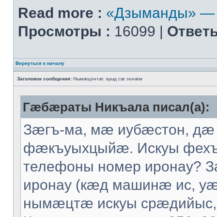
Read more :
«Дзыманды» — 
Просмотры :
16099 |
Ответы
Вернуться к началу
Заголовок сообщения:
Нымæцонтæ: куыд сæ зонæм
Гæбæраты Никъала писал(а):
Зæгъ-ма, мæ иубæстон, дæ
фæкъуыхцыйæ. Искуы фех
телефоны номер иронау? 
иронау (кæд машинæ ис, уæ
нымæцтæ искуы срæдийыс