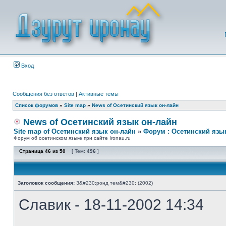
Вход
Сообщения без ответов
|
Активные темы
Список форумов
»
Site map
»
News of Осетинский язык он-лайн
News of Осетинский язык он-лайн
Site map of Осетинский язык он-лайн
»
Форум : Осетинский язы
Форум об осетинском языке при сайте Ironau.ru
Страница
46
из
50
[ Тем:
496
]
Заголовок сообщения:
З&#230;ронд тем&#230; (2002)
Славик - 18-11-2002 14:34