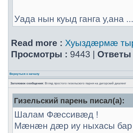
Уада нын куыд ганга у,ана ..
Read more :
Хуыздæрмæ тыр
Просмотры :
9443 |
Ответы 
Вернуться к началу
Заголовок сообщения:
Вгляд простого гизельского парня на дигорский диалект
Гизельский парень писал(а):
Шалам Фæссивæд !
Мæнæн дæр иу ныхасы бар 