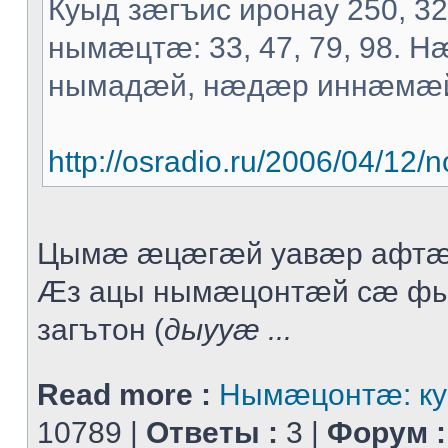
Куыд зæгъис иронау 250, 3
нымæцтæ: 33, 47, 79, 98. 
нымадæй, нæдæр иннæмæ
http://osradio.ru/2006/04/1
Цымæ æцæгæй уавæр афтæ
Æз ацы нымæцонтæй сæ ф
загътон (
дыууæ ...
Read more :
Нымæцонтæ: ку
10789 |
Ответы :
3 |
Форум :