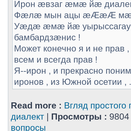
Ирон æвзаг æмæ йæ диалек
Фæлæ мын ацы æÆæÆ мæ т
Уæдæ æмæ йæ уырыссагау 
бамбардзæнис !
Может конечно я и не прав ,
всем и всегда прав !
Я--ирон , и прекрасно поним
иронов , из Южной осетии , .
Read more :
Вгляд простого 
диалект
|
Просмотры :
9804
вопросы