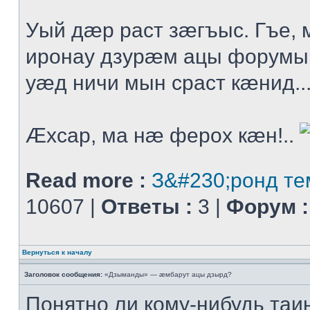
Уый дæр раст зæгъыс. Гъе
иронау дзурæм ацы форумы
уæд ничи мын сраст кæнид..
Æхсар, ма нæ ферох кæн!..
Read more :
З&#230;ронд те
10607 |
Ответы :
3 |
Форум :
Вернуться к началу
Заголовок сообщения:
«Дзыманды» — æмбарут ацы дзырд?
Понятно ли кому-нибудь таи