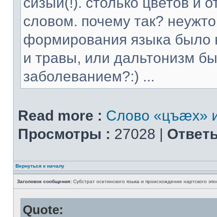
сизый(!). столько цветов и
словом. почему так? неужт
формирования языка было н
и травы, или дальтонизм 
заболеванием?:) ...
Read more :
Слово «цъæх» и
Просмотры :
27028 |
Ответы
Вернуться к началу
Заголовок сообщения:
Субстрат осетинского языка и происхождение нартского эпо
Quote: