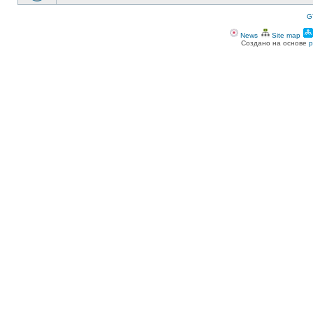
G
News
Site map
Создано на основе