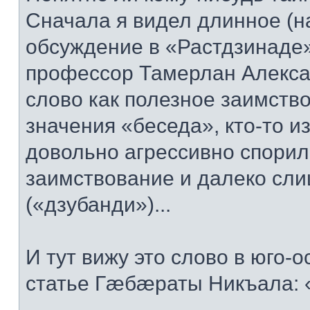
Сначала я видел длинное (на
обсуждение в «Растдзинаде» 
профессор Тамерлан Алекса
слово как полезное заимство
значения «беседа», кто-то и
довольно агрессивно спорил
заимствование и далеко сли
(«дзубанди»)...
И тут вижу это слово в юго-
статье Гæбæраты Никъала: 