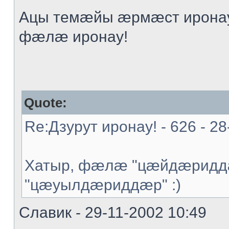
Ацы темæйы æрмæст иронау
фæлæ иронау!
Quote:
Re:Дзурут иронау! - 626 - 28
Хатыр, фæлæ "цæйдæриддæ
"цæуылдæриддæр" :)
Славик - 29-11-2002 10:49