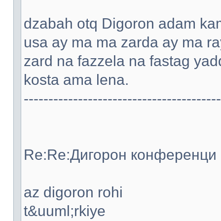
dzabah otq Digoron adam kami
usa ay ma ma zarda ay ma ray
zard na fazzela na fastag ya
kosta ama lena.
----------------------------------------
Re:Re:Дигорон конференци -
az digoron rohi
t&uuml;rkiye