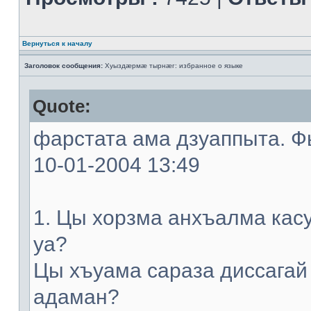
Вернуться к началу
Заголовок сообщения:
Хуыздæрмæ тырнæг: избранное о языке
Quote:
фарстата ама дзуаппыта. Фы
10-01-2004 13:49
1. Цы хорзма анхъалма кас
уа?
Цы хъуама сараза диссагай
адаман?