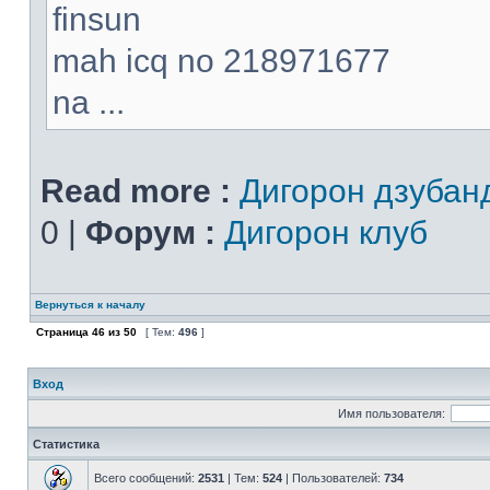
finsun
mah icq no 218971677
na ...
Read more :
Дигорон дзубан
0 |
Форум :
Дигорон клуб
Вернуться к началу
Страница
46
из
50
[ Тем:
496
]
Вход
Имя пользователя:
Статистика
Всего сообщений:
2531
| Тем:
524
| Пользователей:
734