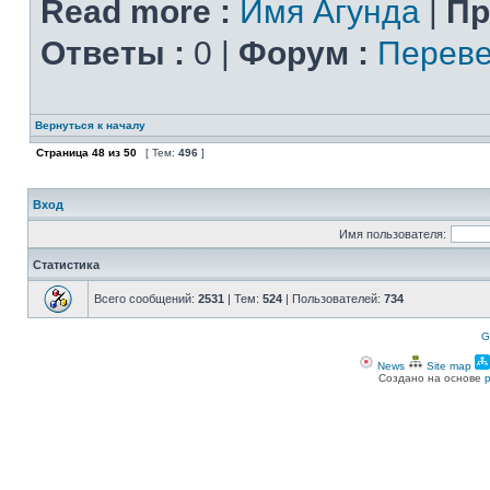
Read more :
Имя Агунда
|
Пр
Ответы :
0 |
Форум :
Переве
Вернуться к началу
Страница
48
из
50
[ Тем:
496
]
Вход
Имя пользователя:
Статистика
Всего сообщений:
2531
| Тем:
524
| Пользователей:
734
G
News
Site map
Создано на основе