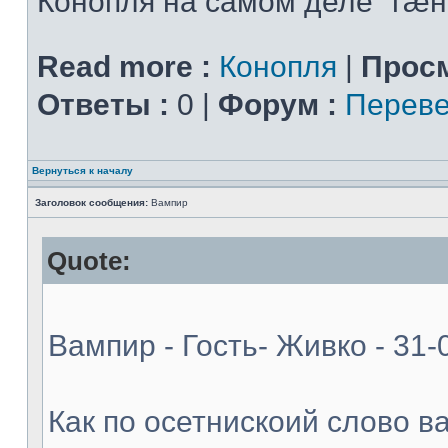
Конопля на самом деле "гæн
Read more :
Конопля
|
Просм
Ответы :
0 |
Форум :
Переве
Вернуться к началу
Заголовок сообщения:
Вампир
Quote:
Вампир - Гость- Живко - 31-
Как по осетнискоий слово в