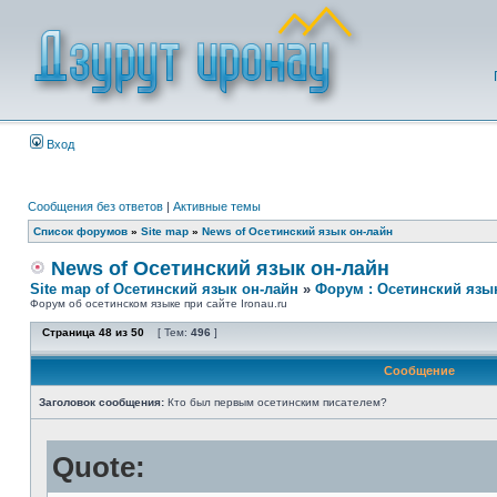
Вход
Сообщения без ответов
|
Активные темы
Список форумов
»
Site map
»
News of Осетинский язык он-лайн
News of Осетинский язык он-лайн
Site map of Осетинский язык он-лайн
»
Форум : Осетинский язы
Форум об осетинском языке при сайте Ironau.ru
Страница
48
из
50
[ Тем:
496
]
Сообщение
Заголовок сообщения:
Кто был первым осетинским писателем?
Quote: