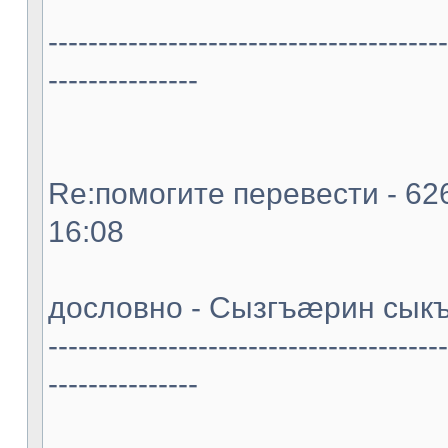
----------------------------------------
---------------
Re:помогите перевести - 626
16:08
дословно - Сызгъæрин сыкъ
----------------------------------------
---------------