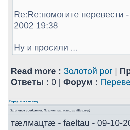
Re:Re:помогите перевести - 
2002 19:38
Ну и просили ...
Read more :
Золотой рог
|
Пр
Ответы :
0 |
Форум :
Переве
Вернуться к началу
Заголовок сообщения:
Поэзион таелмаецтае (Шекспир)
тæлмацтæ - faeltau - 09-10-2