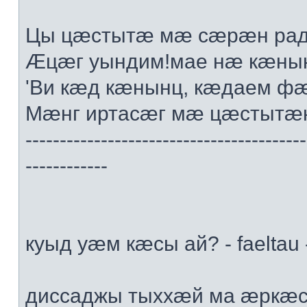
Цы цæстытæ мæ сæрæн радт
Æцæг уындим!мае нæ кæны
'Ви кæд кæнынц, кæдаем ф
Мæнг иртасæг мæ цæстытæн
-----------------------------------------
------------
куыд уæм кæсы ай? - faeltau 
диссаджы тыххæй ма æркæс