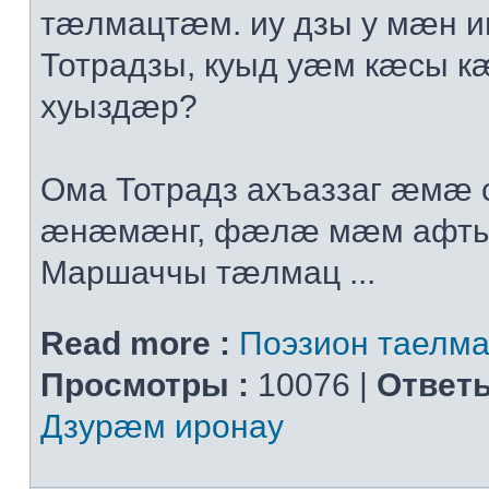
тæлмацтæм. иу дзы у мæн 
Тотрадзы, куыд уæм кæсы к
хуыздæр?
Ома Тотрадз ахъаззаг æмæ с
æнæмæнг, фæлæ мæм афты
Маршаччы тæлмац ...
Read more :
Поэзион таелма
Просмотры :
10076 |
Ответы
Дзурæм иронау