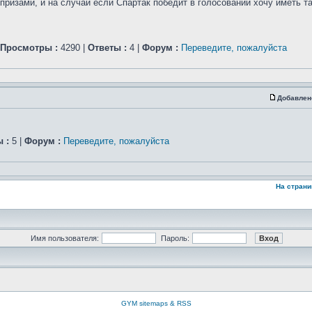
изами, и на случай если Спартак победит в голосовании хочу иметь так
Просмотры :
4290 |
Ответы :
4 |
Форум :
Переведите, пожалуйста
Добавлен
 :
5 |
Форум :
Переведите, пожалуйста
На страни
Имя пользователя:
Пароль:
GYM sitemaps & RSS