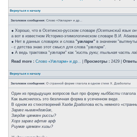
Вернуться к началу
Заголовок сообщения:
Слово «Уæларм» и др...
● Хорошо, что в Осетинско-русском словаре
(Осетинский язык он
а вот в известном Историко-этимологическом словаре В.И. Абаева 
● Нет в данных словарях и слова
"уæларм"
в значении "вытянуты
- с детства знаю этот смысл для слова "уæларм".
● А ведь трактовка "уæларм" как
"кисть руки; тыльная часть ла
Read more :
Слово «Уæларм» и др...
|
Просмотры :
2429 |
Ответы
Вернуться к началу
Заголовок сообщения:
О странной форме глагола в одном стихе Х. Дзаболаты
Один из предыдущих вопросов был про форму
ныббасти
глагола
Как выяснилось это безличная форма в усеченном виде.
В одном из стихотворений Хазби Дзаболова есть немного «странны
Зарæг нывæндгæйæ,
Зæрдæ цæмæн риссы?
Хорз зарæг афтæ арф
Риумæ цæмæн хизы?