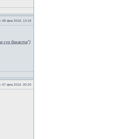
:
08 фев 2016, 13:16
г суг бахаста
")
:
07 фев 2016, 00:20