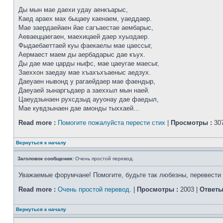
Ды мын мае даехи удау аенкъарыс,
Каед араех мах быцаеу каенаем, уаеддаер.
Мае заердаейаен йае сагъаестае аембарыс,
Аеваеццаегаен, маехицаей даер хуыздаер.
Фыдаебаеттаей куы фаекаелы мае цаессыг,
Аермаест маем ды аербадарыс дае къух.
Ды дае мае царды ныфс, мае цаеугае маесыг,
Заеххон заедау мае хъахъхъаеныс аедзух.
Даеуаен нывонд у рагаейдаер мае фаендыр,
Даеуаей зынаргъдаер а заеххыл мын наей.
Цаеудзынаен рухсдзыд аууонау дае фаедыл,
Мае кувдзынаен дае амонды тыххаей...
Read more :
Помогите пожалуйста перести стих
|
Просмотры :
307
Вернуться к началу
Заголовок сообщения:
Очень простой перевод.
Уважаемые форумчане! Помогите, будьте так любезны, перевести 
Read more :
Очень простой перевод.
|
Просмотры :
2003 |
Ответы
Вернуться к началу