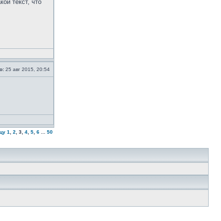
ой текст, что
о:
25 авг 2015, 20:54
цу
1
,
2
,
3
,
4
,
5
,
6
...
50