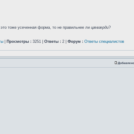
 это тоже усеченная форма, то не правильнее ли
цæвæрди
?
ты
|
Просмотры :
3251 |
Ответы :
2 |
Форум :
Ответы специалистов
Добавлено