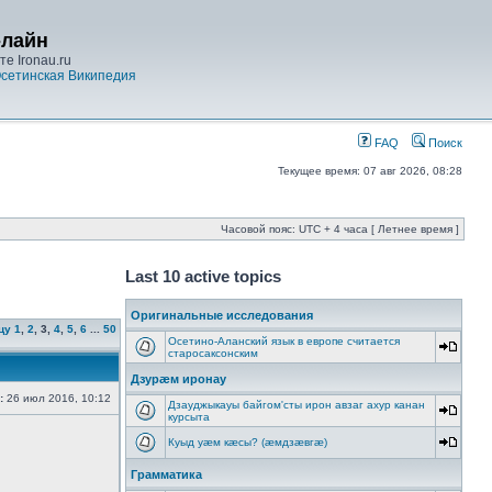
-лайн
е Ironau.ru
сетинская Википедия
FAQ
Поиск
Текущее время: 07 авг 2026, 08:28
Часовой пояс: UTC + 4 часа [ Летнее время ]
Last 10 active topics
Оригинальные исследования
цу
1
,
2
,
3
,
4
,
5
,
6
...
50
Осетино-Аланский язык в европе считается
старосаксонским
Дзурæм иронау
:
26 июл 2016, 10:12
Дзауджыкауы байгом'сты ирон авзаг ахур канан
курсыта
Куыд уæм кæсы? (æмдзæвгæ)
Грамматика