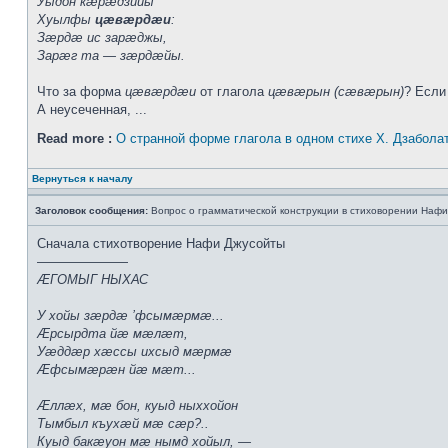
Уыдон кæрæдзийы
Хуылфы
цæвæрдæи
:
Зæрдæ ис зарæджы,
Зарæг та — зæрдæйы.
Что за форма
цæвæрдæи
от глагола
цæвæрын (сæвæрын)
? Если
А неусеченная, ...
Read more :
О странной форме глагола в одном стихе Х. Дзабола
Вернуться к началу
Заголовок сообщения:
Вопрос о грамматической конструкции в стиховорении Нафи
Сначала стихотворение Нафи Джусойты
———————
ÆГОМЫГ НЫХАС
У хойы зæрдæ ’фсымæрмæ...
Æрсырдта йæ мæлæт,
Уæддæр хæссы ихсыд мæрмæ
Æфсымæрæн йæ мæт...
Æллæх, мæ бон, куыд ныххойон
Тымбыл къухæй мæ сæр?..
Куыд бакæуон мæ нымд хойыл, —