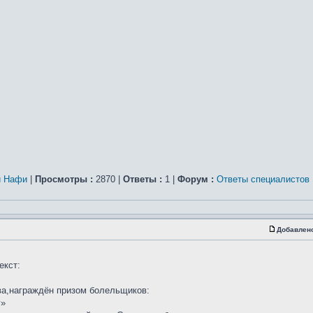
и Нафи
|
Просмотры :
2870 |
Ответы :
1 |
Форум :
Ответы специалистов
Добавлен
екст:
тва,награждён призом болельщиков:
г»