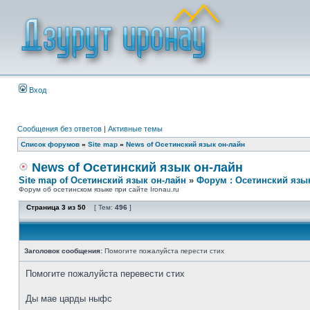
Вход
Сообщения без ответов
|
Активные темы
Список форумов
»
Site map
»
News of Осетинский язык он-лайн
News of Осетинский язык он-лайн
Site map of Осетинский язык он-лайн
»
Форум : Осетинский язы
Форум об осетинском языке при сайте Ironau.ru
Страница
3
из
50
[ Тем:
496
]
Заголовок сообщения:
Помогите пожалуйста перести стих
Помогите пожалуйста перевести стих
Ды мае царды ныфс