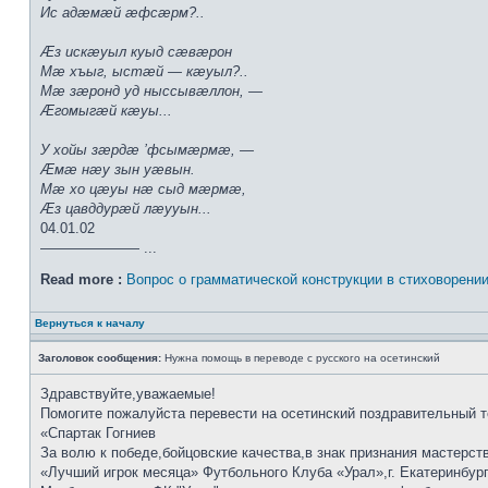
Ис адæмæй æфсæрм?..
Æз искæуыл куыд сæвæрон
Мæ хъыг, ыстæй — кæуыл?..
Мæ зæронд уд ныссывæллон, —
Æгомыгæй кæуы...
У хойы зæрдæ ’фсымæрмæ, —
Æмæ нæу зын уæвын.
Мæ хо цæуы нæ сыд мæрмæ,
Æз цавддурæй лæууын...
04.01.02
——————— ...
Read more :
Вопрос о грамматической конструкции в стиховорени
Вернуться к началу
Заголовок сообщения:
Нужна помощь в переводе с русского на осетинский
Здравствуйте,уважаемые!
Помогите пожалуйста перевести на осетинский поздравительный т
«Спартак Гогниев
За волю к победе,бойцовские качества,в знак признания мастерс
«Лучший игрок месяца» Футбольного Клуба «Урал»,г. Екатеринбур