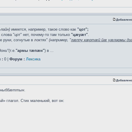
Добавлено
-лайн)
имеется, например, такое слово как
"цот";
слова "цот" нет, почему-то там только
"цæуæт"
.
е руки, согнутые в локтях"
(например, "
лæппу кæртæй йæ уæлармы дза
дони"
(т.е.
"армы тæпæн"
) в ...
 :
0 |
Форум :
Лексика
Добавлено
ныббæттын
.
й» глагол. Стих маленький, вот он: