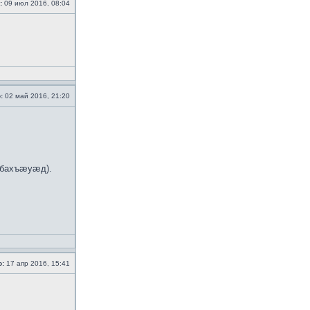
:
09 июл 2016, 08:04
:
02 май 2016, 21:20
 бахъæуæд).
о:
17 апр 2016, 15:41