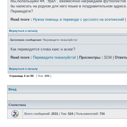
Мы,болельщики ФК "Урал", ежемесячно награждаем футболистов пр
бы написать на родном для него языке в поздравительном адресе.
Переведёте?
Read more :
Нужна помощь в переводе с русского на осетинский
|
Вернуться к началу
Заголовок сообщения:
Переведите пожалуйста!
Как переводятся слова каис и асиаг?
Read more :
Переведите пожалуйста!
|
Просмотры :
3234 |
Ответы
Вернуться к началу
Страница
3
из
50
[ Тем:
496
]
Вход
Статистика
Всего сообщений:
2531
| Тем:
524
| Пользователей:
734