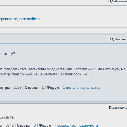
Добавлено
ереведите, пожалуйста
Добавлено
æстæг у?
нæ фæдзæхстон здæхæны мивдисæгимæ баст вæййы : ма бахъæуа, ма
ыл цыдæр хъуыди
(еще немного, и случилось бы...).
отры :
2867 |
Ответы :
1 |
Форум :
Ответы специалистов
Добавлен
Цыма та.
ы :
3742 |
Ответы :
3 |
Форум :
Переведите, пожалуйста