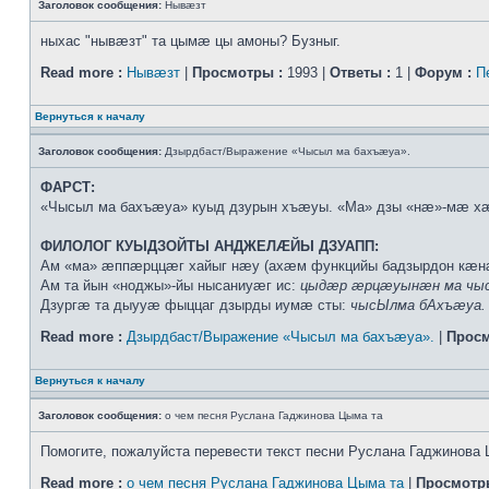
Заголовок сообщения:
Нывæзт
ныхас "нывæзт" та цымæ цы амоны? Бузныг.
Read more :
Нывæзт
|
Просмотры :
1993 |
Ответы :
1 |
Форум :
П
Вернуться к началу
Заголовок сообщения:
Дзырдбаст/Выражение «Чысыл ма бахъæуа».
ФАРСТ:
«Чысыл ма бахъæуа» куыд дзурын хъæуы. «Ма» дзы «нæ»-мæ х
ФИЛОЛОГ КУЫДЗОЙТЫ АНДЖЕЛÆЙЫ ДЗУАПП:
Ам «ма» æппæрццæг хайыг нæу (ахæм функцийы бадзырдон кæ
Ам та йын «ноджы»-йы нысаниуæг ис:
цыдæр æрцæуынæн ма чыс
Дзургæ та дыууæ фыццаг дзырды иумæ сты:
чысЫлма бАхъæуа.
Read more :
Дзырдбаст/Выражение «Чысыл ма бахъæуа».
|
Просм
Вернуться к началу
Заголовок сообщения:
о чем песня Руслана Гаджинова Цыма та
Помогите, пожалуйста перевести текст песни Руслана Гаджинова 
Read more :
о чем песня Руслана Гаджинова Цыма та
|
Просмотр