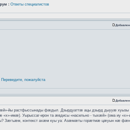
рум :
Ответы специалистов
Добавлен
Переведите, пожалуйста
Добавлен
хӕй»-йы растфыссынады фӕдыл. Дзырдуаттӕ ацы дзырд дыууӕ хуызы
 «х»-имӕ). Уырыссаг-ирон та ӕвдисы «насильно - тыхӕй» (ома иу «х»
ты? Зӕгъӕм, контекст ахӕм куы уа: Азӕмӕты горӕтмӕ цӕуын нӕ ф