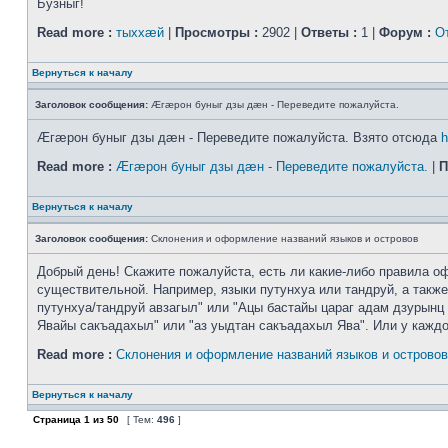
Бузныг!
Read more :
тыххӕй
|
Просмотры :
2902 |
Ответы :
1 |
Форум :
О
Вернуться к началу
Заголовок сообщения:
Æгæрон буныг дзы дæн - Переведите пожалуйста.
Æгæрон буныг дзы дæн - Переведите пожалуйста. Взято отсюда
h
Read more :
Æгæрон буныг дзы дæн - Переведите пожалуйста.
|
П
Вернуться к началу
Заголовок сообщения:
Склонения и оформление названий языков и островов
Добрый день! Скажите пожалуйста, есть ли какие-либо правила оф
существительной. Например, языки путунхуа или тандруй, а также
путунхуа/тандруй авзагыл" или "Ацы бастайы цараг адам дзурынц 
Явайы сакъадахыл" или "аз уыдтан сакъадахыл Ява". Или у каждого
Read more :
Склонения и оформление названий языков и островов
Вернуться к началу
Страница
1
из
50
[ Тем:
496
]