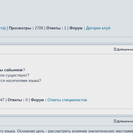
та)
|
Просмотры :
2709 |
Ответы :
1 |
Форум :
Дигорон клуб
Добавлено
ы сайынмæ
?
сли существует?
ется носителями языка?
47 |
Ответы :
0 |
Форум :
Ответы специалистов
Добавлено
го языка. Основная цель - рассмотреть влияние энклитических местоим