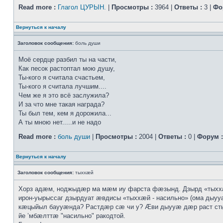
Read more :
Глагол ЦУРЫН.
|
Просмотры :
3964 |
Ответы :
3 |
Фо
Вернуться к началу
Заголовок сообщения:
боль души
Моё сердце разбил ты на части,
Как песок растоптал мою душу,
Ты-кого я считала счастьем,
Ты-кого я считала лучшим....
Чем же я это всё заслужила?
И за что мне такая награда?
Ты был тем, кем я дорожила...
А ты мною нет.....и не надо
Read more :
боль души
|
Просмотры :
2004 |
Ответы :
0 |
Форум :
Вернуться к началу
Заголовок сообщения:
тыххӕй
Хорз адӕм, ноджыдӕр ма мӕм иу фарста фӕзынд. Дзырд «тых
ирон-уырыссаг дзырдуат ӕвдисы «тыххӕй - насильно» (ома дыууӕ
кӕцыйыл баууӕнда? Растдӕр сӕ чи у? Ӕви дыууӕ дӕр раст с
йе ’мбӕлттӕ "насильно" ракодтой.