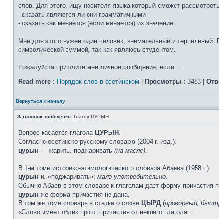
слов. Для этого, ищу носителя языка который сможет рассмотрет
- сказать являются ли они грамматичными
- сказать как меняется (если меняется) их значение.
Мне для этого нужен один человек, внимательный и терпеливый. 
символической суммой, так как являюсь студентом.
Пожалуйста пришлите мне личное сообщение, если ...
Read more :
Порядок слов в осетинском
|
Просмотры :
3483 |
Отв
Вернуться к началу
Заголовок сообщения:
Глагол ЦУРЫН.
Вопрос касается глагола
ЦУРЫН
.
Согласно осетинско-русскому словарю (2004 г. изд.):
цурын
— жарить, поджаривать
(на масле)
.
В 1-м томе историко-этимологического словаря Абаева (1958 г.):
цурын
и. «поджаривать»;
мало употребительно
.
Обычно Абаев в этом словаре к глаголам дает форму причасти
цурын
же форма причастия не дана.
В том же томе словаря в статье о слове
ЦЫРД
(
проворный, быст
«Слово имеет облик прош. причастия от некоего глагола ...