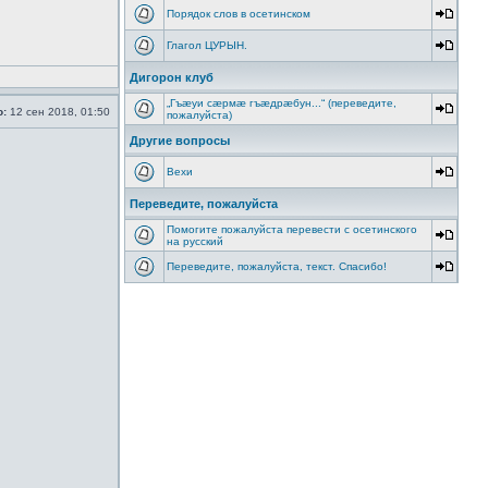
Порядок слов в осетинском
Глагол ЦУРЫН.
Дигорон клуб
„Гъæуи сæрмæ гъæдрæбун...“ (переведите,
о:
12 сен 2018, 01:50
пожалуйста)
Другие вопросы
Вехи
Переведите, пожалуйста
Помогите пожалуйста перевести с осетинского
на русский
Переведите, пожалуйста, текст. Спасибо!