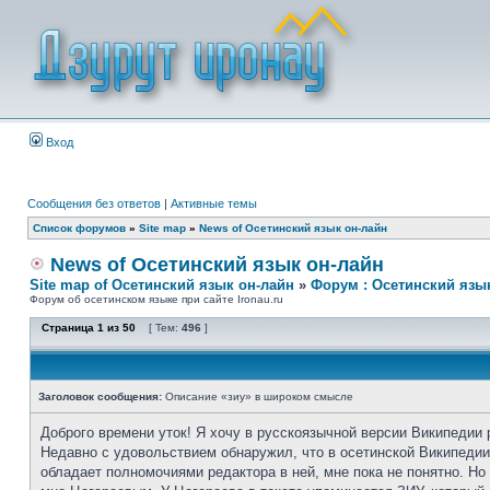
Вход
Сообщения без ответов
|
Активные темы
Список форумов
»
Site map
»
News of Осетинский язык он-лайн
News of Осетинский язык он-лайн
Site map of Осетинский язык он-лайн
»
Форум : Осетинский язы
Форум об осетинском языке при сайте Ironau.ru
Страница
1
из
50
[ Тем:
496
]
Заголовок сообщения:
Описание «зиу» в широком смысле
Доброго времени уток! Я хочу в русскоязычной версии Википедии 
Недавно с удовольствием обнаружил, что в осетинской Википедии 
обладает полномочиями редактора в ней, мне пока не понятно. Н