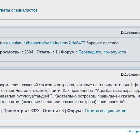
тветы специалистов
Добавлен
ttp://alaniatv.ru/habaerta/vesti-iryston/?id=6477
.Заранее спасибо
росмотры :
2694 |
Ответы :
1 |
Форум :
Переведите, пожалуйста
Добавлен
ормления названий языков и островов, которые не в прилагательной фо
 остров Ява или, скажем, Таити. Как правильней: "Ацы бастайы цараг а
авзагыл путунхуа/тандруй". Касательно островов, правильней сказать, ч
 понятия (название языка или название острова) свои правила? ...
|
Просмотры :
3923 |
Ответы :
3 |
Форум :
Ответы специалистов
На стр