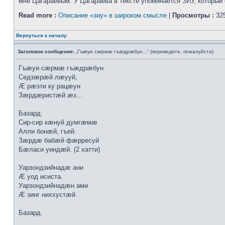
мне Цагараевым. У Цагараева в тексте упоминается ЗИУ, который о
Read more :
Описание «зиу» в широком смысле
|
Просмотры :
325
Вернуться к началу
Заголовок сообщения:
„Гъæуи сæрмæ гъæдрæбун...“ (переведите, пожалуйста)
Гъæуи сæрмæ гъæдрæбун
Седзæрæй лæууй,
Æ рæзти ку рацæун
Зæрдæристæй æз…
Базард:
Сир-сир кæнуй думгæмæ
Алли бонæй, гъей.
Зæрдæ бабæй фæрресуй
Бæласи уиндæй. (2 хатти)
Уарзондзийнадæ ани
Æ уод исиста.
Уарзондзийнадæн ами
Æ зинг ниххустæй.
Базард.