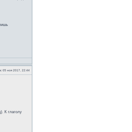
 лишь
о:
05 ноя 2017, 22:44
. К глаголу