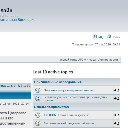
-лайн
е Ironau.ru
сетинская Википедия
FAQ
Поиск
Текущее время: 07 авг 2026, 09:21
Часовой пояс: UTC + 4 часа [ Летнее время ]
Last 10 active topics
Оригинальные исследования
ницу
1
,
2
,
3
,
4
,
5
...
50
Описание «зиу» в широком смысле
Гипотезы ученых о семитском происхождении
грузин
о:
18 окт 2021, 22:14
Ответы специалистов
рата Цагараева.
ХУЫССЫН: хуыст contra хуыссыд
ии и кто
редоставленным
Выражение хæйрæджыты сайынмæ