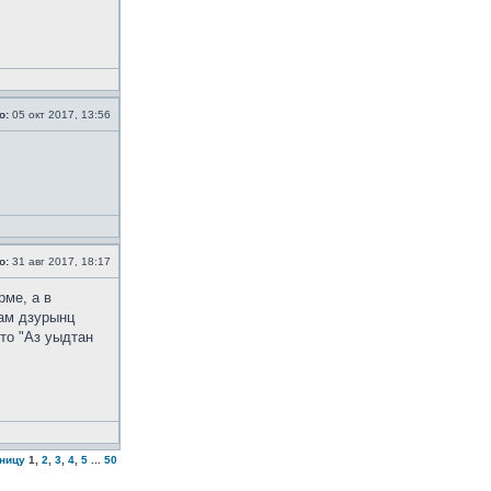
о:
05 окт 2017, 13:56
о:
31 авг 2017, 18:17
рме, а в
дам дзурынц
то "Аз уыдтан
аницу
1
,
2
,
3
,
4
,
5
...
50