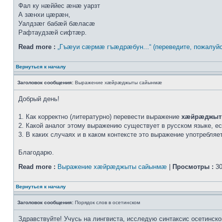
Фал ку нæййес æнæ уарзт
А зæнхи цæрæн,
Уалдзæг бабæй бæласæ
Рафтаудзæй сифтæр.
Read more :
„Гъæуи сæрмæ гъæдрæбун...“ (переведите, пожалуйс
Вернуться к началу
Заголовок сообщения:
Выражение хæйрæджыты сайынмæ
Добрый день!
1. Как корректно (литературно) перевести выражение
хæйрæджыт
2. Какой аналог этому выражению существует в русском языке, е
3. В каких случаях и в каком контексте это выражение употребля
Благодарю.
Read more :
Выражение хæйрæджыты сайынмæ
|
Просмотры :
30
Вернуться к началу
Заголовок сообщения:
Порядок слов в осетинском
Здравствуйте! Учусь на лингвиста, исследую синтаксис осетинско