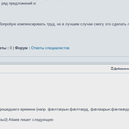
ь ряд предложений и:
Попробую компенсировать труд, но в лучшем случае смогу это сделать
еты :
0 |
Форум :
Ответы специалистов
Добавлен
я прошедшего времени (напр. фæлтæрын:фæлтæрд, фæлварын:фæлвæрд)
рый
) Абаев пишет следующее: