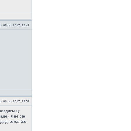
о:
08 окт 2017, 12:47
о:
06 окт 2017, 13:57
 ӕвдисынц:
-имӕ). Лӕг сӕ
ӕндыд, ӕмӕ йӕ