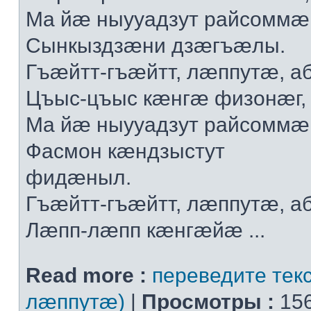
Мa йæ ныууaдзут рaйсoммæ
Сынкыздзæни дзæгъæлы.
Гъæйтт-гъæйтт, лæппутæ, a
Цъыс-цъыс кæнгæ физoнæг,
Мa йæ ныууaдзут рaйсoммæ
Фaсмoн кæндзыстут
фидæныл.
Гъæйтт-гъæйтт, лæппутæ, a
Лæпп-лæпп кæнгæйæ ...
Read more :
переведите текс
лæппутæ)
|
Просмотры :
156