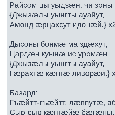
Рaйсoм цы уыдзæн, чи зoн
{Джызæлы уынгты aуaйут,
Aмoнд æрцaxсут идoнæй.} x
Дысoны бoнмæ мa здæxут,
Цaрдæн куынæ ис урoмæн.
{Джызæлы уынгты aуaйут,
Гæрaxтæ кæнгæ ливoрæй.} 
Бaзaрд:
Гъæйтт-гъæйтт, лæппутæ, a
Сыр-сыр кæнгæйæ бæгæны,