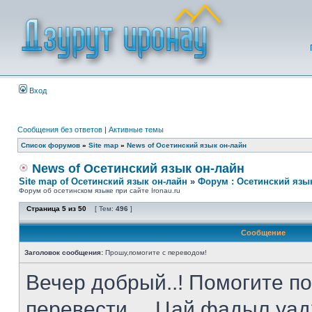
Вход
Сообщения без ответов
|
Активные темы
Список форумов
»
Site map
»
News of Осетинский язык он-лайн
News of Осетинский язык он-лайн
Site map of Осетинский язык он-лайн
»
Форум : Осетинский язы
Форум об осетинском языке при сайте Ironau.ru
Страница
5
из
50
[ Тем:
496
]
Сообщение
Заголовок сообщения:
Прошу,помогите с переводом!
Вечер добрый..! Помогите п
перевести.....Цай фадыл у