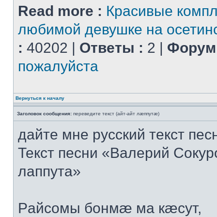
Read more :
Красивые комп
любимой девушке на осетин
:
40202 |
Ответы :
2 |
Форум 
пожалуйста
Вернуться к началу
Заголовок сообщения:
переведите текст (айт-айт лæппутæ)
дайте мне русский текст пес
Текст песни «Валерий Сокуро
лаппута»
Рaйсoмы бoнмæ мa кæсут,