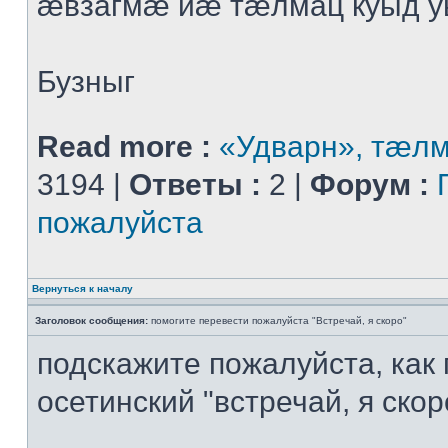
æвзагмæ йæ тæлмац куыд 
Бузныг
Read more :
«Удварн», тæл
3194 |
Ответы :
2 |
Форум :
пожалуйста
Вернуться к началу
Заголовок сообщения:
помогите перевести пожалуйста "Встречай, я скоро"
подскажите пожалуйста, как
осетинский "встречай, я скор