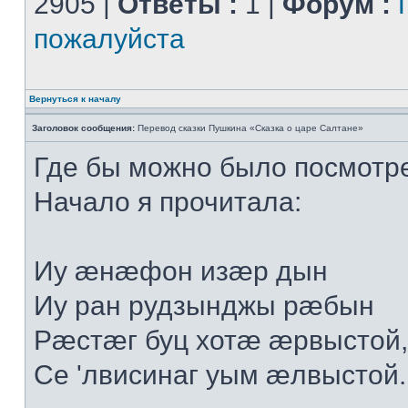
2905 |
Ответы :
1 |
Форум :
пожалуйста
Вернуться к началу
Заголовок сообщения:
Перевод сказки Пушкина «Сказка о царе Салтане»
Где бы можно было посмотр
Начало я прочитала:
Иу æнæфон изæр дын
Иу ран рудзынджы рæбын
Рæстæг буц хотæ æрвыстой,
Се 'лвисинаг уым æлвыстой..