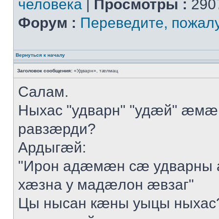
человека
|
Просмотры :
290
Форум :
Переведите, пожал
Вернуться к началу
Заголовок сообщения:
«Удварн», тæлмац
Салам.
Ныхас "удварн" "удæй" æмæ
равзæрди?
Ардыгæй:
"Ирон адæмæн сæ удварны 
хæзна у мадæлон æвзаг"
Цы нысан кæны уыцы ныхас