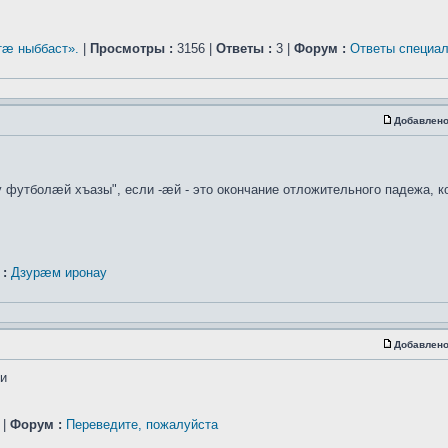
æ ныббаст».
|
Просмотры :
3156 |
Ответы :
3 |
Форум :
Ответы специал
Добавлено
 футболæй хъазы", если -æй - это окончание отложительного падежа, ко
:
Дзурæм иронау
Добавлено
ти
 |
Форум :
Переведите, пожалуйста