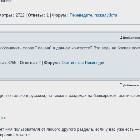
нение.
мотры :
2722 |
Ответы :
1 |
Форум :
Переведите, пожалуйста
Добавлено
обозначить слово " башня" в данном контексте? Это ведь не боевая осе
ы :
3255 |
Ответы :
2 |
Форум :
Осетинская Википедия
Добавлено
т не только в русском, но также в разделах на башкирском, осетинском
 >>
ает имя пользователя от любого другого раздела, если у вас уже есть —
паролю сможете ...