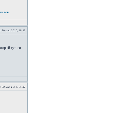
истов
:
20 мар 2015, 18:33
торый тут, по-
:
02 мар 2015, 21:47