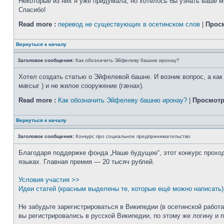
Некоторые из них я уже придумала, но хотелось бы узнать ваше м
Спасибо!
Read more :
перевод не существующих в осетинском слов
|
Прос
Вернуться к началу
Заголовок сообщения:
Как обозначить Эйфелеву башню иронау?
Хотел создать статью о Эйфелевой башне. И возник вопрос, а как 
мæсыг ) и не жилое сооружение (гæнах).
Read more :
Как обозначить Эйфелеву башню иронау?
|
Просмотр
Вернуться к началу
Заголовок сообщения:
Конкурс про социальное предпринимательство
Благодаря поддержке фонда „Наше будущее“, этот конкурс проходи
языках. Главная премия — 20 тысяч рублей.
Условия участия >>
Идеи статей (красным выделены те, которые ещё можно написать)
Не забудьте зарегистрироваться в Википедии (в осетинской работ
вы регистрировались в русской Википедии, по этому же логину и 