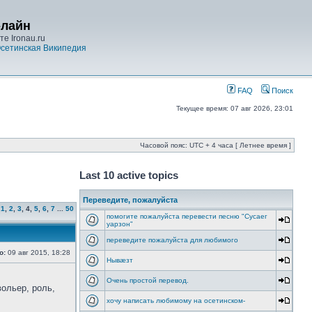
-лайн
е Ironau.ru
сетинская Википедия
FAQ
Поиск
Текущее время: 07 авг 2026, 23:01
Часовой пояс: UTC + 4 часа [ Летнее время ]
Last 10 active topics
Переведите, пожалуйста
1
,
2
,
3
,
4
,
5
,
6
,
7
...
50
помогите пожалуйста перевести песню "Cусаег
уарзон"
переведите пожалуйста для любимого
о:
09 авг 2015, 18:28
Нывæзт
Очень простой перевод.
вольер, роль,
хочу написать любимому на осетинском-