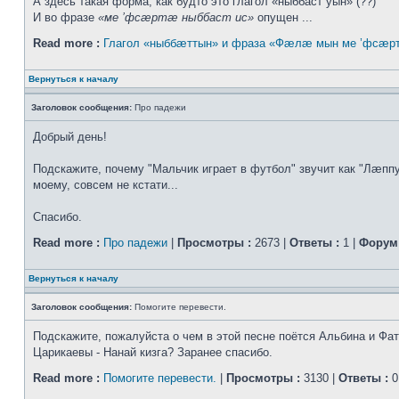
А здесь такая форма, как будто это глагол «ныббаст уын» (??)
И во фразе
«ме ’фсæртæ ныббаст ис»
опущен ...
Read more :
Глагол «ныббæттын» и фраза «Фæлæ мын ме ’фсæрт
Вернуться к началу
Заголовок сообщения:
Про падежи
Добрый день!
Подскажите, почему "Мальчик играет в футбол" звучит как "Лæппу
моему, совсем не кстати...
Спасибо.
Read more :
Про падежи
|
Просмотры :
2673 |
Ответы :
1 |
Форум 
Вернуться к началу
Заголовок сообщения:
Помогите перевести.
Подскажите, пожалуйста о чем в этой песне поётся Альбина и Фа
Царикаевы - Нанай кизга? Заранее спасибо.
Read more :
Помогите перевести.
|
Просмотры :
3130 |
Ответы :
0