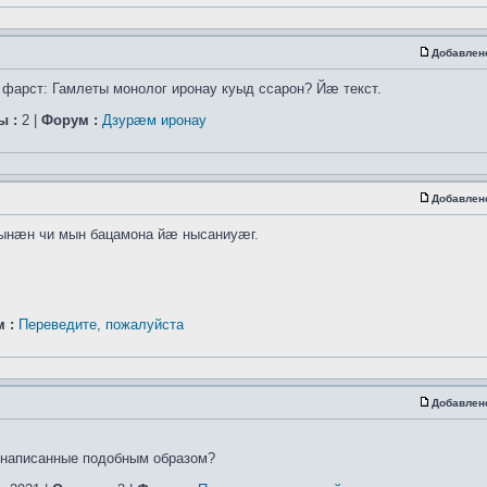
Добавлен
арст: Гамлеты монолог иронау куыд ссарон? Йæ текст.
ы :
2 |
Форум :
Дзурæм иронау
Добавлен
зынæн чи мын бацамона йæ нысаниуæг.
 :
Переведите, пожалуйста
Добавлен
,написанные подобным образом?