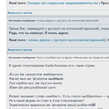
Read more :
Конкурс про социальное предпринимательство
|
Прос
Вернуться к началу
Заголовок сообщения:
«очень ждала» с русского на осетинский (иронский)
Прошу Вас, переведите с русского на осетинский (иронский), пожал
Рада, что ты написал. Я очень ждала.
Read more :
«очень ждала» с русского на осетинский (иронский)
|
Вернуться к началу
Заголовок сообщения:
Глагол «ныббæттын» и фраза «Фæлæ мын ме ’фсæртæ ныб
В одном стихотворении Хазби Калоева есть такие строки:
Æз ын йæ сагъæстæ æмбæрстон,
Фæлæ мын ме ’фсæртæ
ныббаст
.
Уый хордта низ, йæ туг ын нозта
Æмæ йæ рæсугъддзинад саст.
Вопрос вызывает слово «ныббаст». Есть глагол
ныббæттын
— кр
Но в какой форме он стоит в этом стихотворении?
Теоретически правильно
ме ’фсæртæ (мын) ныббаст
ОЙ
.