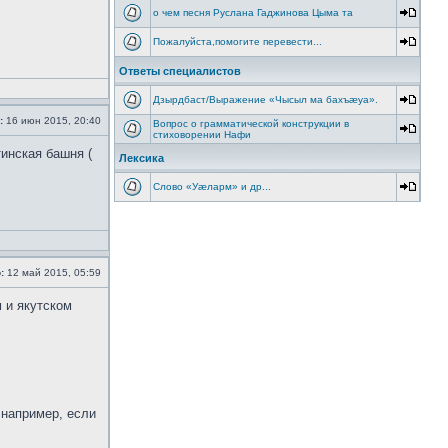
о чем песня Руслана Гаджинова Цыма та
Пожалуйста,помогите перевести...
Ответы специалистов
Дзырдбаст/Выражение «Чысыл ма бахъæуа».
:
16 июн 2015, 20:40
Вопрос о грамматической конструкции в
стиховорении Нафи
тинская башня (
Лексика
Слово «Уæларм» и др...
:
12 май 2015, 05:59
 и якутском
 например, если