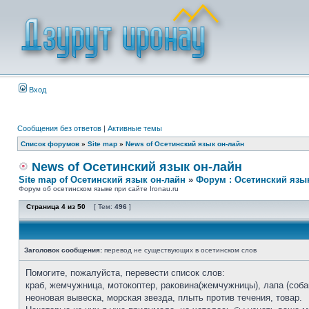
Вход
Сообщения без ответов
|
Активные темы
Список форумов
»
Site map
»
News of Осетинский язык он-лайн
News of Осетинский язык он-лайн
Site map of Осетинский язык он-лайн
»
Форум : Осетинский язы
Форум об осетинском языке при сайте Ironau.ru
Страница
4
из
50
[ Тем:
496
]
Заголовок сообщения:
перевод не существующих в осетинском слов
Помогите, пожалуйста, перевести список слов:
краб, жемчужница, мотокоптер, раковина(жемчужницы), лапа (собак
неоновая вывеска, морская звезда, плыть против течения, товар.