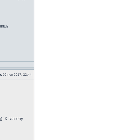
 лишь
о:
05 ноя 2017, 22:44
. К глаголу