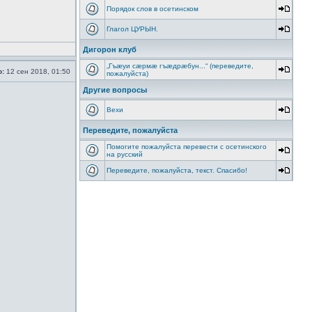
Порядок слов в осетинском
Глагол ЦУРЫН.
Дигорон клуб
„Гъæуи сæрмæ гъæдрæбун...“ (переведите,
о:
12 сен 2018, 01:50
пожалуйста)
Другие вопросы
Вехи
Переведите, пожалуйста
Помогите пожалуйста перевести с осетинского
на русский
Переведите, пожалуйста, текст. Спасибо!