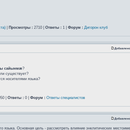
та)
|
Просмотры :
2710 |
Ответы :
1 |
Форум :
Дигорон клуб
Добавлено
ы сайынмæ
?
сли существует?
ется носителями языка?
50 |
Ответы :
0 |
Форум :
Ответы специалистов
Добавлено
го языка. Основная цель - рассмотреть влияние энклитических местоим