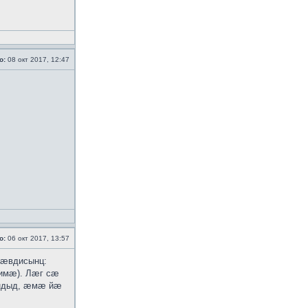
о:
08 окт 2017, 12:47
о:
06 окт 2017, 13:57
 ӕвдисынц:
-имӕ). Лӕг сӕ
ӕндыд, ӕмӕ йӕ