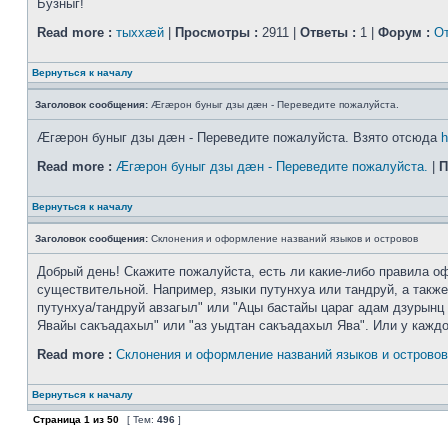
Бузныг!
Read more :
тыххӕй
|
Просмотры :
2911 |
Ответы :
1 |
Форум :
От
Вернуться к началу
Заголовок сообщения:
Æгæрон буныг дзы дæн - Переведите пожалуйста.
Æгæрон буныг дзы дæн - Переведите пожалуйста. Взято отсюда
h
Read more :
Æгæрон буныг дзы дæн - Переведите пожалуйста.
|
П
Вернуться к началу
Заголовок сообщения:
Склонения и оформление названий языков и островов
Добрый день! Скажите пожалуйста, есть ли какие-либо правила оф
существительной. Например, языки путунхуа или тандруй, а также
путунхуа/тандруй авзагыл" или "Ацы бастайы цараг адам дзурынц 
Явайы сакъадахыл" или "аз уыдтан сакъадахыл Ява". Или у каждого
Read more :
Склонения и оформление названий языков и островов
Вернуться к началу
Страница
1
из
50
[ Тем:
496
]