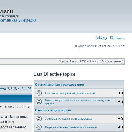
-лайн
е Ironau.ru
сетинская Википедия
FAQ
Поиск
Текущее время: 09 авг 2026, 13:32
Часовой пояс: UTC + 4 часа [ Летнее время ]
Last 10 active topics
Оригинальные исследования
ницу
1
,
2
,
3
,
4
,
5
...
50
Описание «зиу» в широком смысле
Гипотезы ученых о семитском происхождении
грузин
о:
18 окт 2021, 22:14
Ответы специалистов
рата Цагараева.
ХУЫССЫН: хуыст contra хуыссыд
ии и кто
редоставленным
Выражение хæйрæджыты сайынмæ