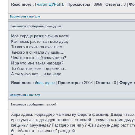
Read more :
Глагол ЦУРЫН.
|
Просмотры :
3969 |
Ответы :
3 |
Фо
Вернуться к началу
Заголовок сообщения:
боль души
Моё сердце разбил ты на части,
Как песок растоптал мою душу,
Ты-кого я считала счастьем,
Ты-кого я считала лучшим....
Чем же я это всё заслужила?
И за что мне такая награда?
Ты был тем, кем я дорожила...
А ты мною нет.....и не надо
Read more :
боль души
|
Просмотры :
2008 |
Ответы :
0 |
Форум :
Вернуться к началу
Заголовок сообщения:
тыххӕй
Хорз адӕм, ноджыдӕр ма мӕм иу фарста фӕзынд. Дзырд «тых
ирон-уырыссаг дзырдуат ӕвдисы «тыххӕй - насильно» (ома дыууӕ
кӕцыйыл баууӕнда? Растдӕр сӕ чи у? Ӕви дыууӕ дӕр раст с
йе ’мбӕлттӕ "насильно" ракодтой.