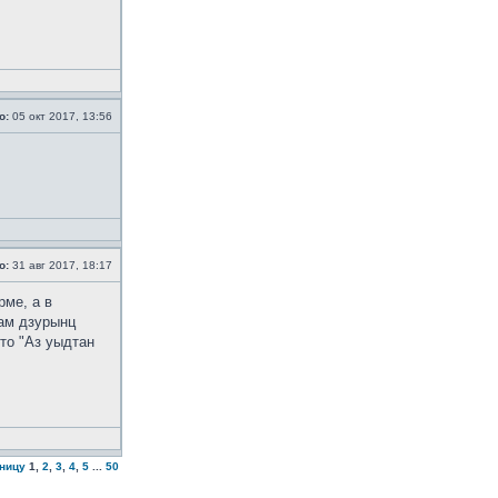
о:
05 окт 2017, 13:56
о:
31 авг 2017, 18:17
рме, а в
дам дзурынц
то "Аз уыдтан
аницу
1
,
2
,
3
,
4
,
5
...
50