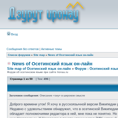
Вход
Сообщения без ответов
|
Активные темы
Список форумов
»
Site map
»
News of Осетинский язык он-лайн
News of Осетинский язык он-лайн
Site map of Осетинский язык он-лайн
»
Форум : Осетинский язы
Форум об осетинском языке при сайте Ironau.ru
Страница
1
из
50
[ Тем:
496
]
Заголовок сообщения:
Описание «зиу» в широком смысле
Доброго времени уток! Я хочу в русскоязычной версии Википедии 
Недавно с удовольствием обнаружил, что в осетинской Википедии 
обладает полномочиями редактора в ней, мне пока не понятно. Н