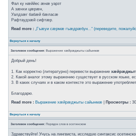
Фал ку нæййес æнæ уарзт
А зæнхи цæрæн,
Уалдзæг бабæй бæласæ
Рафтаудзæй сифтæр.
Read more :
„Гъæуи сæрмæ гъæдрæбун...“ (переведите, пожалуйс
Вернуться к началу
Заголовок сообщения:
Выражение хæйрæджыты сайынмæ
Добрый день!
1. Как корректно (литературно) перевести выражение
хæйрæджыт
2. Какой аналог этому выражению существует в русском языке, е
3. В каких случаях и в каком контексте это выражение употребля
Благодарю.
Read more :
Выражение хæйрæджыты сайынмæ
|
Просмотры :
30
Вернуться к началу
Заголовок сообщения:
Порядок слов в осетинском
Здравствуйте! Учусь на лингвиста, исследую синтаксис осетинско