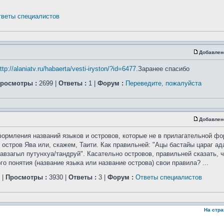
веты специалистов
Добавлен
ttp://alaniatv.ru/habaerta/vesti-iryston/?id=6477
.Заранее спасибо
росмотры :
2699 |
Ответы :
1 |
Форум :
Переведите, пожалуйста
Добавлен
ормления названий языков и островов, которые не в прилагательной фо
 остров Ява или, скажем, Таити. Как правильней: "Ацы бастайы цараг а
авзагыл путунхуа/тандруй". Касательно островов, правильней сказать, ч
 понятия (название языка или название острова) свои правила? ...
|
Просмотры :
3930 |
Ответы :
3 |
Форум :
Ответы специалистов
На стр