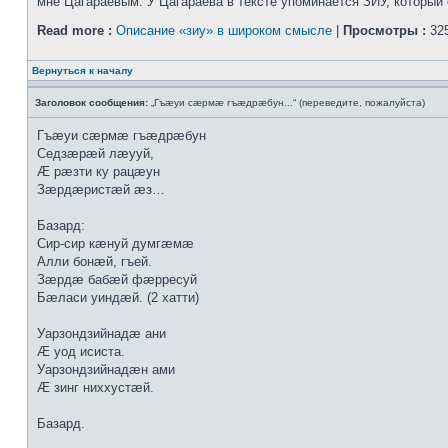
мне Цагараевым. У Цагараева в тексте упоминается ЗИУ, который о
Read more :
Описание «зиу» в широком смысле
|
Просмотры :
325
Вернуться к началу
Заголовок сообщения:
„Гъæуи сæрмæ гъæдрæбун...“ (переведите, пожалуйста)
Гъæуи сæрмæ гъæдрæбун
Седзæрæй лæууй,
Æ рæзти ку рацæун
Зæрдæристæй æз…
Базард:
Сир-сир кæнуй думгæмæ
Алли бонæй, гъей.
Зæрдæ бабæй фæрресуй
Бæласи уиндæй. (2 хатти)
Уарзондзийнадæ ани
Æ уод исиста.
Уарзондзийнадæн ами
Æ зинг ниххустæй.
Базард.