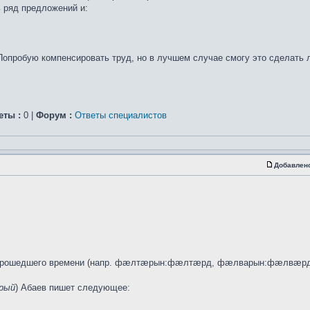
ь ряд предложений и:
Попробую компенсировать труд, но в лучшем случае смогу это сделать
еты :
0 |
Форум :
Ответы специалистов
Добавлен
я прошедшего времени (напр. фæлтæрын:фæлтæрд, фæлварын:фæлвæрд)
рый
) Абаев пишет следующее: