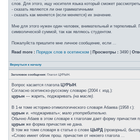
слов. Для этого, ищу носителя языка который сможет рассмотрет
- сказать являются ли они грамматичными
- сказать как меняется (если меняется) их значение.
Мне для этого нужен один человек, внимательный и терпеливый. 
символической суммой, так как являюсь студентом.
Пожалуйста пришлите мне личное сообщение, если ...
Read more :
Порядок слов в осетинском
|
Просмотры :
3490 |
Отв
Вернуться к началу
Заголовок сообщения:
Глагол ЦУРЫН.
Вопрос касается глагола
ЦУРЫН
.
Согласно осетинско-русскому словарю (2004 г. изд.):
цурын
— жарить, поджаривать
(на масле)
.
В 1-м томе историко-этимологического словаря Абаева (1958 г.):
цурын
и. «поджаривать»;
мало употребительно
.
Обычно Абаев в этом словаре к глаголам дает форму причасти
цурын
же форма причастия не дана.
В том же томе словаря в статье о слове
ЦЫРД
(
проворный, быст
«Слово имеет облик прош. причастия от некоего глагола ...