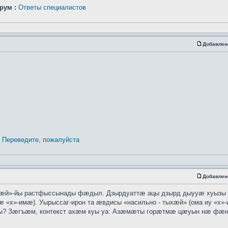
рум :
Ответы специалистов
Добавлен
Переведите, пожалуйста
Добавлен
хӕй»-йы растфыссынады фӕдыл. Дзырдуаттӕ ацы дзырд дыууӕ хуызы
 «х»-имӕ). Уырыссаг-ирон та ӕвдисы «насильно - тыхӕй» (ома иу «х»
ты? Зӕгъӕм, контекст ахӕм куы уа: Азӕмӕты горӕтмӕ цӕуын нӕ ф