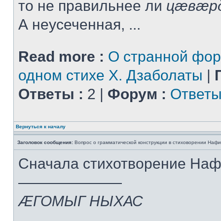
то не правильнее ли
цæвæр
А неусеченная, ...
Read more :
О странной фор
одном стихе Х. Дзаболаты
|
Ответы :
2 |
Форум :
Ответы
Вернуться к началу
Заголовок сообщения:
Вопрос о грамматической конструкции в стиховорении Нафи
Сначала стихотворение На
———————
ÆГОМЫГ НЫХАС