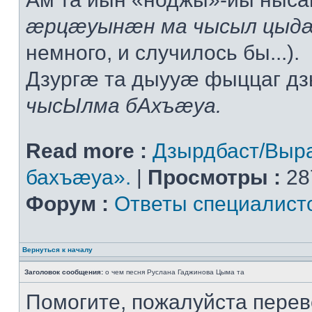
æрцæуынæн ма чысыл цыдæ
немного, и случилось бы...).
Дзургæ та дыууæ фыццаг дз
чысЫлма бАхъæуа.
Read more :
Дзырдбаст/Выр
бахъæуа».
|
Просмотры :
28
Форум :
Ответы специалист
Вернуться к началу
Заголовок сообщения:
о чем песня Руслана Гаджинова Цыма та
Помогите, пожалуйста перев