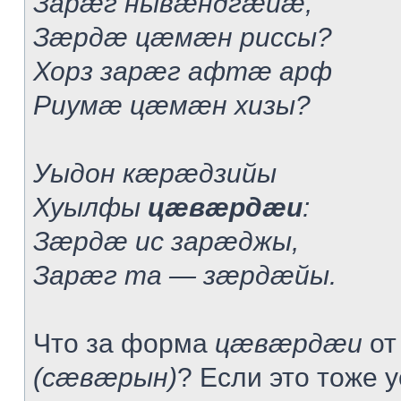
Зарæг нывæндгæйæ,
Зæрдæ цæмæн риссы?
Хорз зарæг афтæ арф
Риумæ цæмæн хизы?
Уыдон кæрæдзийы
Хуылфы
цæвæрдæи
:
Зæрдæ ис зарæджы,
Зарæг та — зæрдæйы.
Что за форма
цæвæрдæи
от
(сæвæрын)
? Если это тоже 