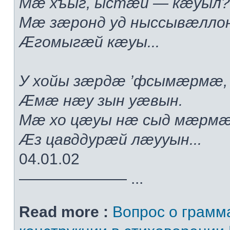
Мæ хъыг, ыстæй — кæуыл?.
Мæ зæронд уд ныссывæлло
Æгомыгæй кæуы...
У хойы зæрдæ ’фсымæрмæ,
Æмæ нæу зын уæвын.
Мæ хо цæуы нæ сыд мæрмæ
Æз цавддурæй лæууын...
04.01.02
——————— ...
Read more :
Вопрос о грамм