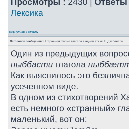
Просмотры :
2430 |
Ответы 
Лексика
Вернуться к началу
Заголовок сообщения:
О странной форме глагола в одном стихе Х. Дзаболаты
Один из предыдущих вопрос
ныббасти
глагола
ныббæт
Как выяснилось это безличн
усеченном виде.
В одном из стихотворений Х
есть немного «странный» гла
маленький, вот он: