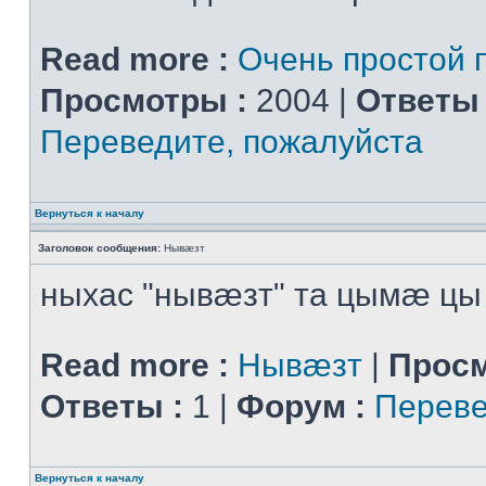
Read more :
Очень простой 
Просмотры :
2004 |
Ответы 
Переведите, пожалуйста
Вернуться к началу
Заголовок сообщения:
Нывæзт
ныхас "нывæзт" та цымæ цы
Read more :
Нывæзт
|
Просм
Ответы :
1 |
Форум :
Переве
Вернуться к началу