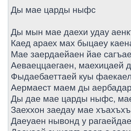
Ды мае царды ныфс
Ды мын мае даехи удау аен
Каед араех мах быцаеу каен
Мае заердаейаен йае сагъа
Аеваеццаегаен, маехицаей д
Фыдаебаеттаей куы фаекаел
Аермаест маем ды аербадар
Ды дае мае царды ныфс, мае
Заеххон заедау мае хъахъхъ
Даеуаен нывонд у рагаейда