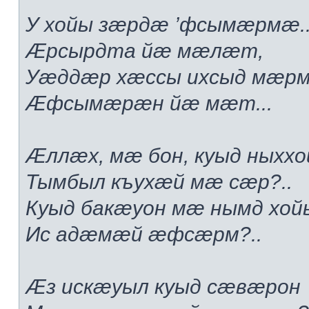
У хойы зæрдæ ’фсымæрмæ..
Æрсырдта йæ мæлæт,
Уæддæр хæссы ихсыд мæр
Æфсымæрæн йæ мæт...
Æллæх, мæ бон, куыд ныххо
Тымбыл къухæй мæ сæр?..
Куыд бакæуон мæ нымд хой
Ис адæмæй æфсæрм?..
Æз искæуыл куыд сæвæрон