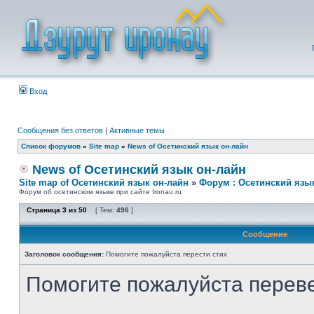
Вход
Сообщения без ответов
|
Активные темы
Список форумов
»
Site map
»
News of Осетинский язык он-лайн
News of Осетинский язык он-лайн
Site map of Осетинский язык он-лайн
»
Форум : Осетинский язы
Форум об осетинском языке при сайте Ironau.ru
Страница
3
из
50
[ Тем:
496
]
Сообщение
Заголовок сообщения:
Помогите пожалуйста перести стих
Помогите пожалуйста переве