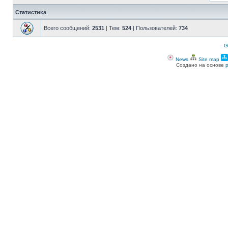
Статистика
Всего сообщений:
2531
| Тем:
524
| Пользователей:
734
G
News
Site map
Создано на основе