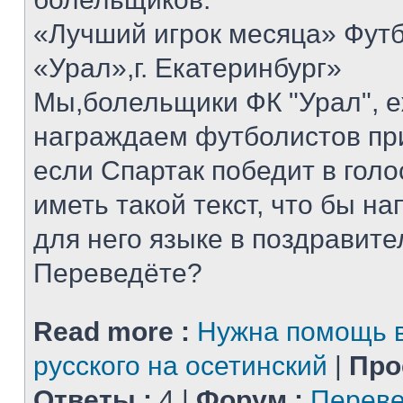
«Лучший игрок месяца» Футб
«Урал»,г. Екатеринбург»
Мы,болельщики ФК "Урал", 
награждаем футболистов при
если Спартак победит в голо
иметь такой текст, что бы н
для него языке в поздравит
Переведёте?
Read more :
Нужна помощь в
русского на осетинский
|
Про
Ответы :
4 |
Форум :
Переве