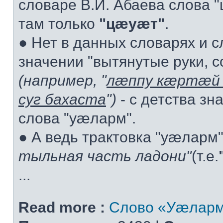
словаре В.И. Абаева слова "ц
там только
"цæуæт"
.
● Нет в данных словарях и 
значении "вытянутые руки, с
(например, "
лæппу кæртæй 
суг бахаста
")
- с детства зн
слова "уæларм".
● А ведь трактовка "уæларм
тыльная часть ладони"
(т.е.
...
Read more :
Слово «Уæларм»