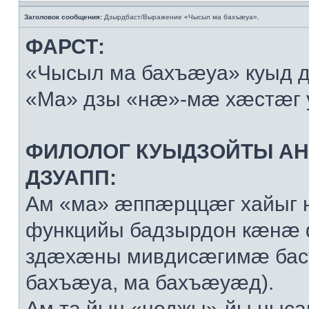
Заголовок сообщения:
Дзырдбаст/Выражение «Чысыл ма бахъæуа».
ФАРСТ:
«Чысыл ма бахъæуа» куыд 
«Ма» дзы «нæ»-мæ хæстæг 
ФИЛОЛОГ КУЫДЗОЙТЫ А
ДЗУАПП:
Ам «ма» æппæрццæг хайыг 
функцийы бадзырдон кæнæ
здæхæны мивдисæгимæ баст
бахъæуа, ма бахъæуæд).
Ам та йын «ноджы»-йы ныса