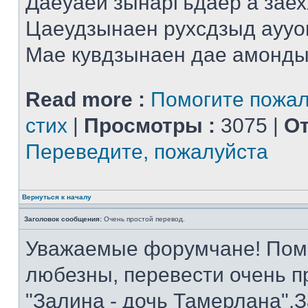
Даеуаей зынаргъдаер а заех
Цаеудзынаен рухсдзыд аууо
Мае кувдзынаен дае амонды 
Read more :
Помогите пожал
стих
|
Просмотры :
3075 |
От
Переведите, пожалуйста
Вернуться к началу
Заголовок сообщения:
Очень простой перевод.
Уважаемые форумчане! Помог
любезны, перевести очень п
"Залина - дочь Тамерлана".