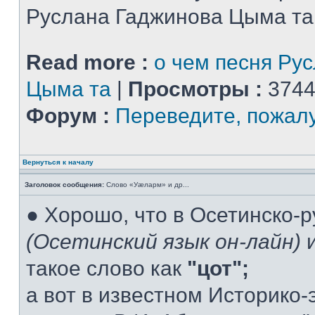
Руслана Гаджинова Цыма та
Read more :
о чем песня Ру
Цыма та
|
Просмотры :
3744
Форум :
Переведите, пожал
Вернуться к началу
Заголовок сообщения:
Слово «Уæларм» и др...
● Хорошо, что в Осетинско-
(Осетинский язык он-лайн)
и
такое слово как
"цот";
а вот в известном Историко