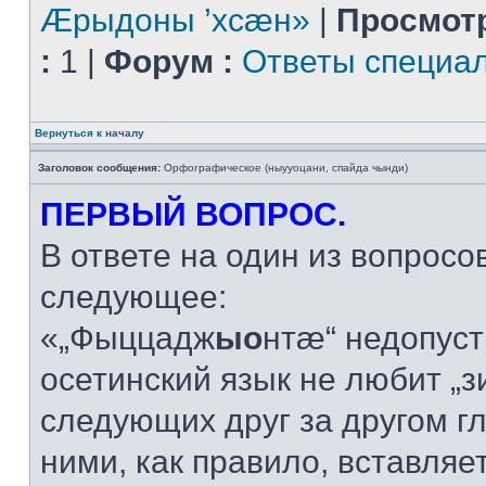
Æрыдоны ’хсæн»
|
Просмот
:
1 |
Форум :
Ответы специа
Вернуться к началу
Заголовок сообщения:
Орфографическое (ныууоцани, спайда чынди)
ПЕРВЫЙ ВОПРОС.
В ответе на один из вопросо
следующее:
«„Фыццадж
ыо
нтæ“ недопус
осетинский язык не любит „з
следующих друг за другом г
ними, как правило, вставляется