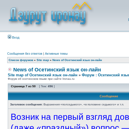
Вход
Сообщения без ответов
|
Активные темы
Список форумов
»
Site map
»
News of Осетинский язык он-лайн
News of Осетинский язык он-лайн
Site map of Осетинский язык он-лайн
»
Форум : Осетинский язы
Форум об осетинском языке при сайте Ironau.ru
Страница
7
из
50
[ Тем:
496
]
Сообщение
Заголовок сообщения:
Выражения «полседьмого», «в половине седьмого» и т.п.
Возник на первый взгляд до
(даже «праздный») вопрос — 