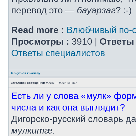
перевод это —
бауарзаг
? :-)
Read more :
Влюбчивый по-о
Просмотры :
3910 |
Ответы 
Ответы специалистов
Вернуться к началу
Заголовок сообщения:
МУЛК — МУЛЧЫТÆ?
Есть ли у слова «мулк» фор
числа и как она выглядит?
Дигорско-русский словарь д
мулкитæ
.