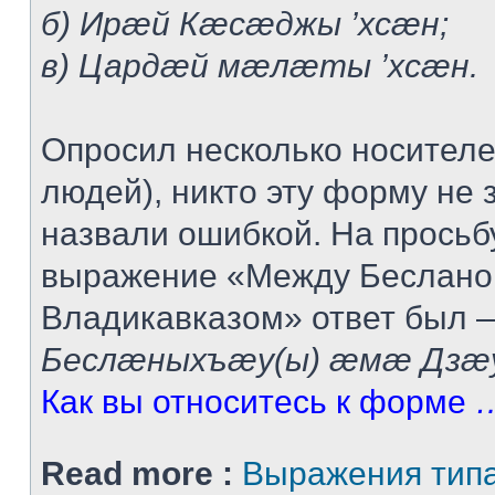
б) Ирæй Кæсæджы ’хсæн;
в) Цардæй мæлæты ’хсæн.
Опросил несколько носител
людей), никто эту форму не 
назвали ошибкой. На просьб
выражение «Между Беслано
Владикавказом» ответ был 
Беслæныхъæу(ы) æмæ Дзæу
Как вы относитесь к форме
…
Read more :
Выражения тип