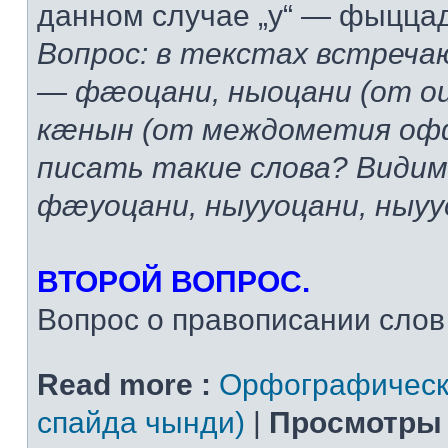
данном случае „у“ — фыцца
Вопрос: в текстах встреча
— фæоцани, ныоцани (от 
кæнын (от междометия офф
писать такие слова? Види
фæуоцани, ныууоцани, ны
ВТОРОЙ ВОПРОС.
Вопрос о правописании слов т
Read more :
Орфографическ
спайда чынди)
|
Просмотры 