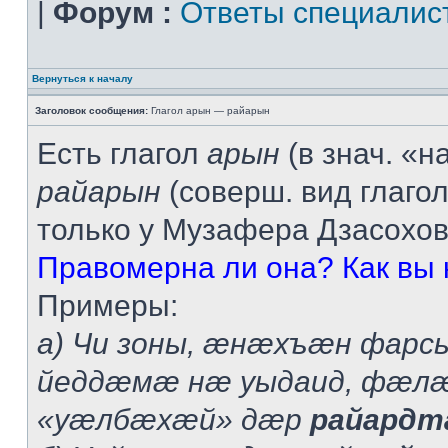
|
Форум :
Ответы специалис
Вернуться к началу
Заголовок сообщения:
Глагол арын — райарын
Есть глагол
арын
(в знач. «н
райарын
(соверш. вид глаго
только у Музафера Дзасохов
Правомерна ли она? Как вы 
Примеры:
а) Чи зоны, æнæхъæн фарс
йеддæмæ нæ уыдаид, фæлæ
«уæлбæхæй» дæр
райардт