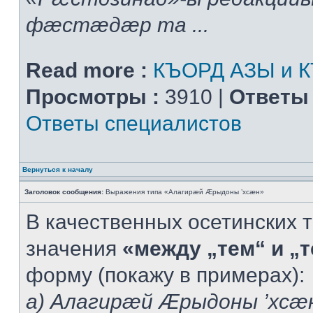
фæстæдæр та ...
Read more :
КЪОРД АЗЫ и 
Просмотры :
3910 |
Ответы 
Ответы специалистов
Вернуться к началу
Заголовок сообщения:
Выражения типа «Алагирæй Æрыдоны ’хсæн»
В качественных осетинских т
значения
«между „тем“ и „
форму (покажу в примерах):
а) Алагирæй Æрыдоны ’хсæ