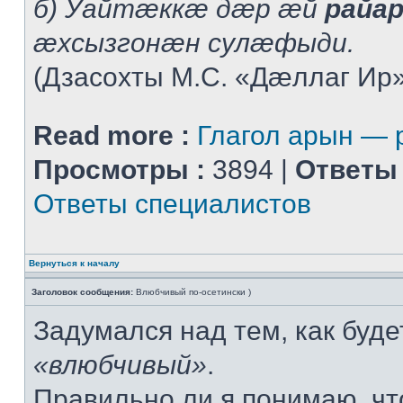
б) Уайтæккæ дæр æй
райа
æхсызгонæн сулæфыди.
(Дзасохты М.С. «Дæллаг Ир»
Read more :
Глагол арын —
Просмотры :
3894 |
Ответы 
Ответы специалистов
Вернуться к началу
Заголовок сообщения:
Влюбчивый по-осетински )
Задумался над тем, как буде
«влюбчивый»
.
Правильно ли я понимаю, ч