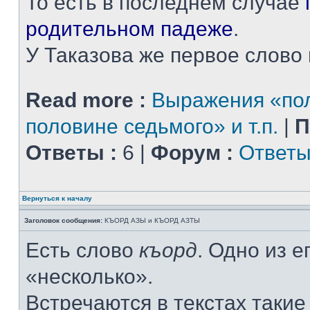
То есть в последнем случае
родительном падеже
.
У Таказова же первое слово н
Read more :
Выражения «пол
половине седьмого» и т.п.
|
П
Ответы :
6 |
Форум :
Ответы
Вернуться к началу
Заголовок сообщения:
КЪОРД АЗЫ и КЪОРД АЗТЫ
Есть слово
къорд
. Одно из 
«несколько».
Встречаются в текстах таки