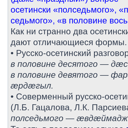
осетински «полседьмого», «
седьмого», «в половине восьм
Как ни странно два осетинск
дают отличающиеся формы.
• Русско-осетинский разговор
в половине десятого — дæ
в половине девятого — ф
æрдæгыл.
• Соверменный русско-осети
(Л.Б. Гацалова, Л.К. Парсиев
полседьмого — æвдæймад