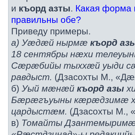
и
къорд азты
.
Какая форма 
правильны обе?
Приведу примеры.
а) Уæдæй нырмæ
къорд аз
18 сентябры нæхи телеуы
Сæрæбийы тыххæй уыди с
равдыст.
(Дзасохты М., «Дæ
б)
Уый мæнæй
къорд азы
хи
Бæрæгъуыны кæрæдзимæ 
цардыстæм.
(Дзасохты М., 
в)
Томайты Дзантемырим
«Рæстдзинад»-ы редакций