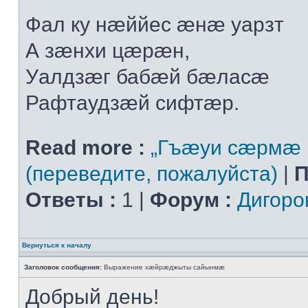
Фал ку нæййес æнæ уарзт
А зæнхи цæрæн,
Уалдзæг бабæй бæласæ
Рафтаудзæй сифтæр.
Read more :
„Гъæуи сæрмæ 
(переведите, пожалуйста)
|
П
Ответы :
1 |
Форум :
Дигоро
Вернуться к началу
Заголовок сообщения:
Выражение хæйрæджыты сайынмæ
Добрый день!