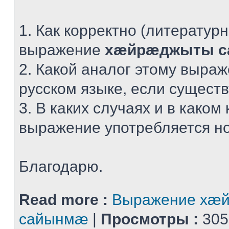
1. Как корректно (литератур
выражение
хæйрæджыты 
2. Какой аналог этому выра
русском языке, если сущест
3. В каких случаях и в каком 
выражение употребляется н
Благодарю.
Read more :
Выражение хæ
сайынмæ
|
Просмотры :
305