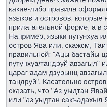
какие-либо правила оформл
языков и островов, которые 
прилагательной форме, а в 
Например, языки путунхуа ил
остров Ява или, скажем, Таи
правильней: "Ацы бастайы ц
путунхуа/тандруй авзагыл" 
цараг адам дзурынц авзагыл
тандруй". Касательно остро
сказать, что "Аз уыдтан Яв
или "аз уыдтан сакъадахыл Я