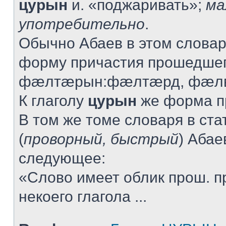
цурын
и. «поджаривать»;
ма
употребительно
.
Обычно Абаев в этом словар
форму причастия прошедшег
фæлтæрын:фæлтæрд, фæлв
К глаголу
цурын
же форма пр
В том же томе словаря в ста
(
проворный, быстрый
) Абае
следующее:
«Слово имеет облик прош. п
некоего глагола ...