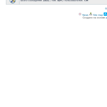
Всего сообщений:
2531
| Тем:
524
| Пользователей:
734
G
News
Site map
Создано на основе