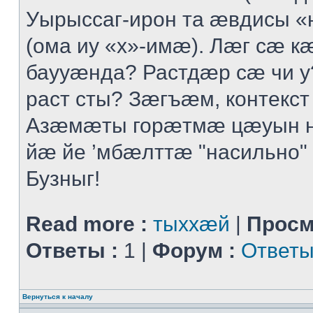
Уырыссаг-ирон та ӕвдисы «
(ома иу «х»-имӕ). Лӕг сӕ 
баууӕнда? Растдӕр сӕ чи 
раст сты? Зӕгъӕм, контекст
Азӕмӕты горӕтмӕ цӕуын 
йӕ йе ’мбӕлттӕ "насильно" 
Бузныг!
Read more :
тыххӕй
|
Просм
Ответы :
1 |
Форум :
Ответы
Вернуться к началу