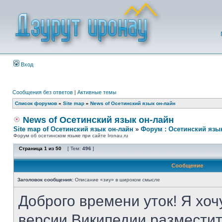
Вход
Сообщения без ответов
|
Активные темы
Список форумов
»
Site map
»
News of Осетинский язык он-лайн
News of Осетинский язык он-лайн
Site map of Осетинский язык он-лайн
»
Форум : Осетинский язы
Форум об осетинском языке при сайте Ironau.ru
Страница
1
из
50
[ Тем:
496
]
Сообщение
Заголовок сообщения:
Описание «зиу» в широком смысле
Доброго времени уток! Я хоч
версии Википедии разместит