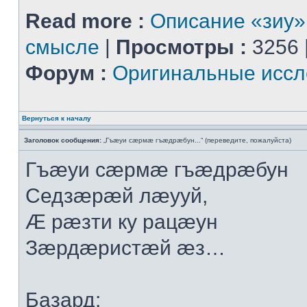
Read more :
Описание «зиу»
смысле
|
Просмотры :
3256 
Форум :
Оригинальные иссл
Вернуться к началу
Заголовок сообщения:
„Гъæуи сæрмæ гъæдрæбун...“ (переведите, пожалуйста)
Гъæуи сæрмæ гъæдрæбун
Седзæрæй лæууй,
Æ рæзти ку рацæун
Зæрдæристæй æз…
Базард: