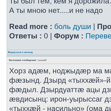
Ты был тем, кем я дорожила.
А ты мною нет.....и не надо
Read more :
боль души
|
Про
Ответы :
0 |
Форум :
Переве
Вернуться к началу
Заголовок сообщения:
тыххӕй
Хорз адӕм, ноджыдӕр ма м
фӕзынд. Дзырд «тыххӕй»-
фӕдыл. Дзырдуаттӕ ацы дз
ӕвдисынц: ирон-уырыссаг д
«тыххӕй - насильно» (ома д