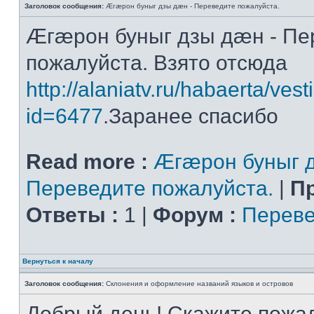
Заголовок сообщения:
Æгæрон буныг дзы дæн - Переведите пожалуйста.
Æгæрон буныг дзы дæн - Пе
пожалуйста. Взято отсюда
http://alaniatv.ru/habaerta/vesti
id=6477
.Заранее спасибо
Read more :
Æгæрон буныг д
Переведите пожалуйста.
|
П
Ответы :
1 |
Форум :
Переве
Вернуться к началу
Заголовок сообщения:
Склонения и оформление названий языков и островов
Добрый день! Скажите пожал