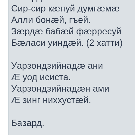
Сир-сир кæнуй думгæмæ
Алли бонæй, гъей.
Зæрдæ бабæй фæрресуй
Бæласи уиндæй. (2 хатти)
Уарзондзийнадæ ани
Æ уод исиста.
Уарзондзийнадæн ами
Æ зинг ниххустæй.
Базард.