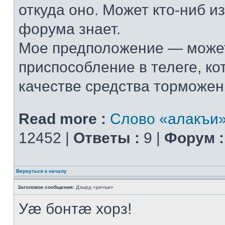
откуда оно. Может кто-ниб и
форума знает.
Мое предположение — может
приспособление в телеге, ко
качестве средства торможения
Read more :
Слово «алакъи
12452 |
Ответы :
9 |
Форум :
Вернуться к началу
Заголовок сообщения:
Дзырд «ричъи»
Уæ бонтæ хорз!