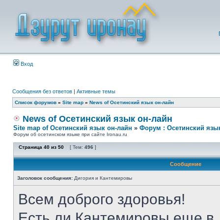
Вход
Сообщения без ответов
|
Активные темы
Список форумов
»
Site map
»
News of Осетинский язык он-лайн
News of Осетинский язык он-лайн
Site map of Осетинский язык он-лайн
»
Форум : Осетинский язы
Форум об осетинском языке при сайте Ironau.ru
Страница
40
из
50
[ Тем:
496
]
Сообщение
Заголовок сообщения:
Дигория и Кантемировы
Всем доброго здоровья!
Есть ли Кантемировы еще в 