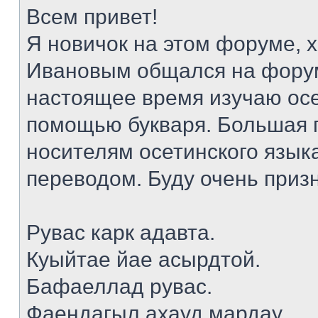
Всем привет!
Я новичок на этом форуме, 
Ивановым общался на форуме
настоящее время изучаю осе
помощью букваря. Большая 
носителям осетинского языка
переводом. Буду очень приз
Рувас карк адавта.
Куыйтае йае асырдтой.
Бафаеллад рувас.
Фаендагыл ахауд мардау.