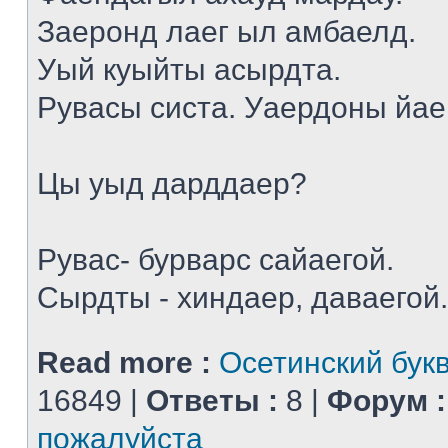
Заеронд лаег ыл амбаелд.
Уый куыйты асырдта.
Рувасы систа. Уаердоны йае
Цы уыд дарддаер?
Рувас- бурварс сайаегой.
Сырдты - хиндаер, даваегой.
Read more :
Осетинский бук
16849 |
Ответы :
8 |
Форум :
пожалуйста