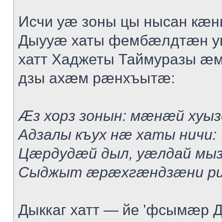
Исчи уæ зоны цы нысан кæн
Дыууæ хаты фембæлдтæн у
хатт Хаджеты Таймуразы æ
дзы ахæм рæнхъытæ:
Æз хорз зонын: мæнæй хуы
Адзалы къух нæ хаты ничи:
Цæрдудæй дыл, уæлдай мы
Сыджыт æрæхгæндзæни ри
Дыккаг хатт — йе 'фсымæр