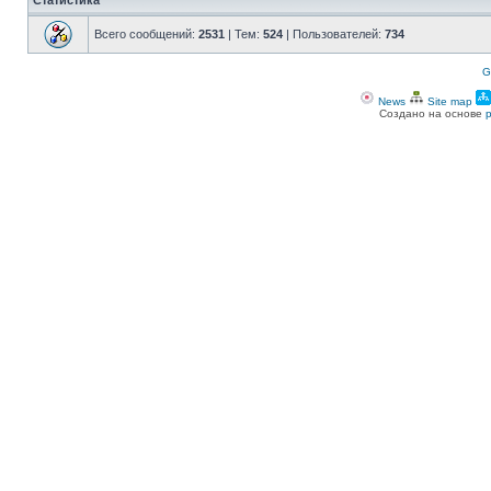
Статистика
Всего сообщений:
2531
| Тем:
524
| Пользователей:
734
G
News
Site map
Создано на основе