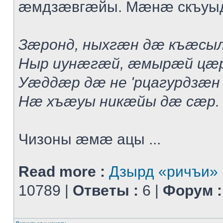
æмдзæвгæйы. Мæнæ скъуыд
Зæронд, ныхгæн дæ къæсыл
Ныр иунæгæй, æмырæй цæ
Уæддæр дæ не 'рцагурдзæн 
Нæ хъæуы никæйы дæ сæр.
Чизоны æмæ ацы ...
Read more :
Дзырд «ричъи»
10789 |
Ответы :
6 |
Форум :