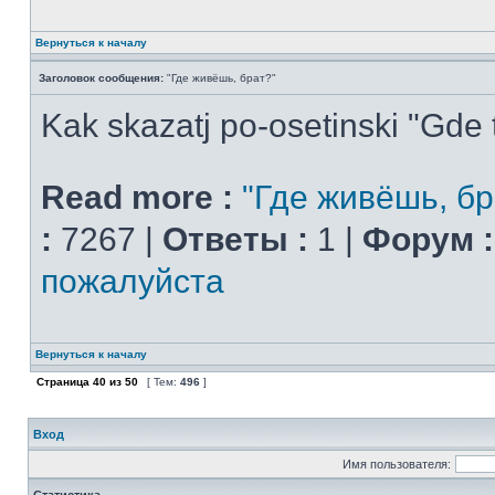
Вернуться к началу
Заголовок сообщения:
"Где живёшь, брат?"
Kak skazatj po-osetinski "Gde t
Read more :
"Где живёшь, бр
:
7267 |
Ответы :
1 |
Форум :
пожалуйста
Вернуться к началу
Страница
40
из
50
[ Тем:
496
]
Вход
Имя пользователя: