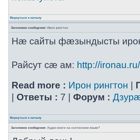
Вернуться к началу
Заголовок сообщения:
Ирон рингтон
Нæ сайты фæзындысты ирон
Райсут сæ ам:
http://ironau.ru
Read more :
Ирон рингтон
|
|
Ответы :
7 |
Форум :
Дзурæ
Вернуться к началу
Заголовок сообщения:
Аудио-книги на осетинском языке?