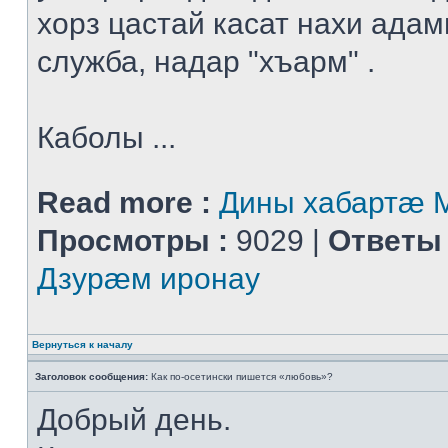
хорз цастай касат нахи адам
служба, надар "хъарм" .
Каболы ...
Read more :
Дины хабартæ
Просмотры :
9029 |
Ответы 
Дзурæм иронау
Вернуться к началу
Заголовок сообщения:
Как по-осетински пишется «любовь»?
Добрый день.