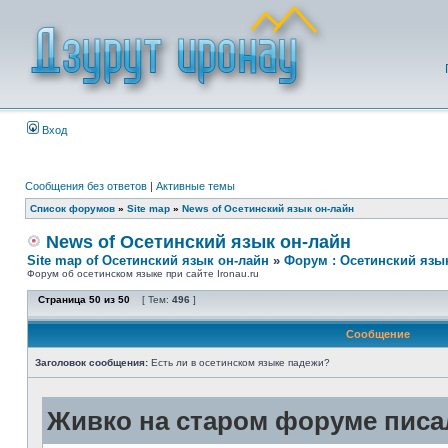
Вход
Сообщения без ответов
|
Активные темы
Список форумов
»
Site map
»
News of Осетинский язык он-лайн
News of Осетинский язык он-лайн
Site map of Осетинский язык он-лайн
»
Форум : Осетинский язы
Форум об осетинском языке при сайте Ironau.ru
Страница
50
из
50
[ Тем:
496
]
Сообщение
Заголовок сообщения:
Есть ли в осетинском языке падежи?
Живко на старом форуме писал