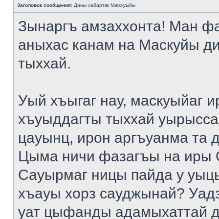
Заголовок сообщения:
Дины хабартæ Мæскуыйы
Зынаргъ амзаххонта! Ман ф
аныхас канам на Маскуйы д
тыххай.
Уый хъыгаг нау, маскуыйаг и
хъуыддагты тыххай уырысса
цауынц, ирон аргъуанма та 
Цыма ничи фазагъы на иры 
Сауырмаг ницы пайда у уыц
хъауы хорз сауджынай? Уад
уат цыфанды адамыхаттай д